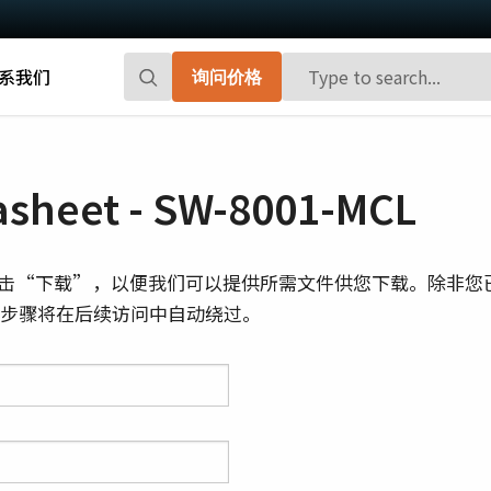
系我们
询问价格
Go-X 系列
Go系列
高性能和高性价比。 用于下一代机器视觉
百万像素面阵扫描相机，能够提供小巧、
sheet - SW-8001-MCL
系统的CMOS区域扫描相机。
高帧率和前沿的传感器技术。
Spark系列
Fusion系列
击“下载”，以便我们可以提供所需文件供您下载。除非您
先进的面阵扫描相机，能够提供高分辨
多传感器多光谱面阵扫描相机，具备适用
则此步骤将在后续访问中自动绕过。
率、高帧率和高图像质量。
于专业成像应用的独特功能。
Fusion Flex-Eye
Apex系列
可订制搭载有两个或三个传感器的多光谱
3-CMOS棱镜式RGB面阵扫描相机，能够比
摄像机(可见光+近红外光)
传统拜耳相机提供更好的色彩保真度。