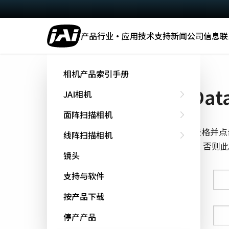
产品
行业·应用
技术
支持
新闻
公司信息
联
主页
Datasheet - SW-8001-MCL
相机产品索引手册
下载 Data
JAI相机
面阵扫描相机
填写下面的表格并点
线阵扫描相机
cookie跟踪，否
镜头
支持与软件
姓氏
按产品下载
名字
停产产品