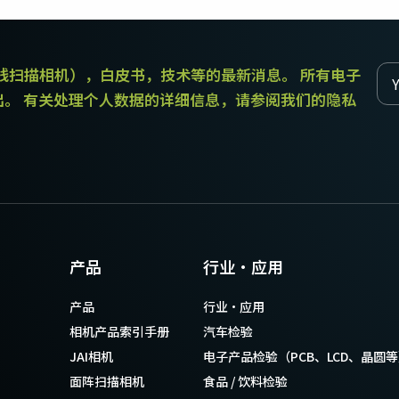
传统拜耳相机提供更好的色彩保真度。
和线扫描相机），白皮书，技术等的最新消息。 所有电子
单传感器单色
三线彩色
单色CMOS传感器线阵扫描相机同时具备高
对于不需要JAI的棱镜技术提供的超高色彩
出。 有关处理个人数据的详细信息，请参阅我们的隐私
分辨率和超快的扫描速度。分辨率最高可
精确度的应用，三线相机可以提供出色的
达8192像素，行频最高可达200kHz。
彩色线阵扫描性能。
双传感器SWIR（棱镜式）
3传感器RGB（棱镜式）
双传感器棱镜式线阵扫描相机能够感知短
3传感器CMOS RGB彩色线阵扫描相机采用
波红外(SWIR)光线。该相机能够以SWIR光
了尖端的棱镜技术，可为线阵扫描彩色成
谱（900 – 1700纳米）提供双频段成像。
像提供最佳的性能、精确度和功能性。
4传感器RGB+NIR（棱镜式）
4传感器R-G-B + SWIR（棱镜
产品
行业·应用
4传感器线阵扫描相机设计用于同时捕获可
式）
见光谱中的RGB图像数据，以及近红外
4传感器机器视觉线阵扫描相机，可捕获可
产品
行业·应用
(NIR)光谱中的图像数据。
见光谱中的RGB图像数据和短波红外波段
光谱中的图像数据。
相机产品索引手册
汽车检验
JAI相机
电子产品检验（PCB、LCD、晶圆
面阵扫描相机
食品 / 饮料检验