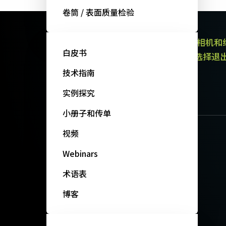
卷筒 / 表面质量检验
JAI的电子通讯提供有关产品（区域扫描相机
白皮书
通讯都包含取消订阅链接。 您可以随时选择退
政策。
技术指南
订阅我们的新闻
实例探究
小册子和传单
视频
Webinars
术语表
博客