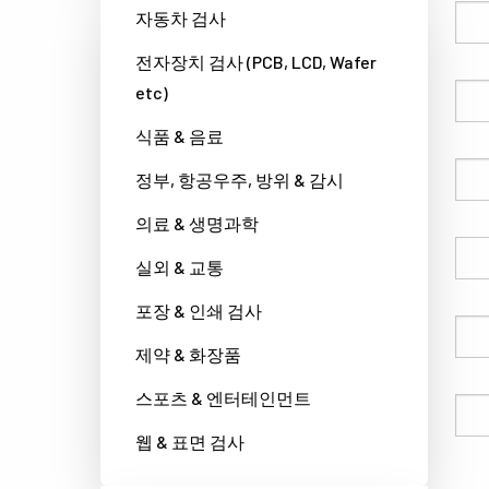
성
자동차 검사
전자장치 검사 (PCB, LCD, Wafer
etc)
이름
식품 & 음료
회사명
정부, 항공우주, 방위 & 감시
의료 & 생명과학
국가
실외 & 교통
포장 & 인쇄 검사
전화번호
제약 & 화장품
스포츠 & 엔터테인먼트
이메일
웹 & 표면 검사