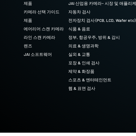
제품
JAI 산업용 카메라- 시장 및 애플리
4 센서 R-G-B + SWIR (프리즘)
카메라 선택 가이드
자동차 검사
가시 스펙트럼의 R-G-B 이미지 데이터와단
파장 적외선(SWIR) 스펙트럼의 이미지 데이
제품
전자장치 검사 (PCB, LCD, Wafer etc)
터를 동시에 캡처하도록 설계된 4센서 라인
스캔 카메라.
에어리어 스캔 카메라
식품 & 음료
라인 스캔 카메라
정부, 항공우주, 방위 & 감시
렌즈
의료 & 생명과학
JAI 소프트웨어
실외 & 교통
포장 & 인쇄 검사
제약 & 화장품
스포츠 & 엔터테인먼트
웹 & 표면 검사