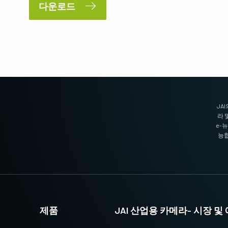
다운로드
JAI의 멀티 스펙트럼 프리즘 카메라는 1개
3-CMOS 프리즘 기반 RGB 에어리어 스캔 카
광경로를 통해 가시광선과 NIR 광선 스펙트
메라는 기존 Bayer 카메라보다 더 뛰어난 색
럼의 동시 이미지를 제공합니다. (Fusion 시
재현성을 제공합니다. (Apex 시리즈 및 Apex
리즈)
의료 시리즈)
싱글 센서 흑백
단일 센서 SWIR
고해상도와 빠른 스캔 속도를 훌륭하게 조합
단파장 적외선(SWIR) 이미징을 위한 단일 센
한 흑백 CMOS 센서 라인 스캔 카메라. 최대
서 InGaAs 라인 스캔 카메라.
8192 픽셀 해상도 및 최대 200kHz 라인 속도
지원. (Sweep 시리즈)
JA
라 
3 라인 컬러
2 센서 SWIR (프리즘)
e-
3라인 카메라는 JAI의 프리즘 기술이 지원
단파 적외선(SWIR)을 지원하는 프리즘 기반
능합
하는 최고의 색상 정밀도가 필요하지 않은
듀얼 센서 InGaAs 라인 스캔 카메라. (Wave
애플리케이션에 탁월한 컬러 라인 스캔 성능
시리즈)
을 제공합니다. (Sweep 시리즈)
3 센서 – R-G-B (프리즘)
4 센서 R-G-B+NIR (프리즘)
최첨단 프리즘 기술이 적용된 3센서 CMOS
가시광선 스펙트럼의 R-G-B 이미지 데이터
R-G-B 컬러 라인 스캔 카메라는 라인 스캔
와 근적외선(NIR) 광선 스펙트럼의 이미지
컬러 이미징을 위한 최상의 성능, 정밀도 및
데이터를 동시에 캡처할 수 있도록 설계된 4
제품
JAI 산업용 카메라- 시장 
다용성을 제공합니다. (Sweep+ 시리즈)
센서 라인 스캔 카메라. (Sweep+ 시리즈)