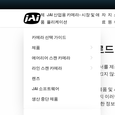
제
JAI 산업용 카메라- 시장 및 애
자
지
품
플리케이션
료
원
홈
Datasheet - SW-8001-MCL
카메라 선택 가이드
다운로드 Da
제품
에어리어 스캔 카메라
요청하신 문서를 제
라인 스캔 카메라
쿠키추적을 끄지 않
렌즈
JAI 소프트웨어
JAI는 당사 제품 
하는 언제든지 이러한
생산 중단 제품
호 관행에 대한 정