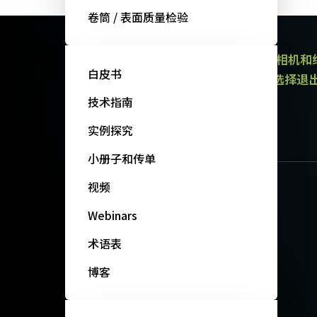
卷筒 / 表面质量检验
JAI的电子通讯提供有关产品（区域扫描相机
白皮书
通讯都包含取消订阅链接。 您可以随时选择退
政策。
技术指南
订阅我们的新闻
实例探究
小册子和传单
视频
Webinars
术语表
博客