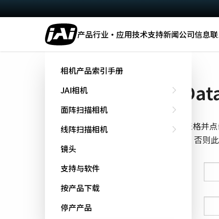
产品
行业·应用
技术
支持
新闻
公司信息
联
主页
Datasheet - SW-4000M-PMCL
相机产品索引手册
下载 Data
JAI相机
面阵扫描相机
填写下面的表格并点
线阵扫描相机
cookie跟踪，否
镜头
支持与软件
姓氏
按产品下载
名字
停产产品