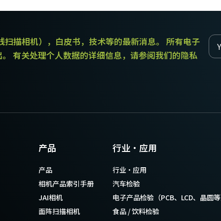
传统拜耳相机提供更好的色彩保真度。
和线扫描相机），白皮书，技术等的最新消息。 所有电子
单传感器单色
三线彩色
单色CMOS传感器线阵扫描相机同时具备高
对于不需要JAI的棱镜技术提供的超高色彩
出。 有关处理个人数据的详细信息，请参阅我们的隐私
分辨率和超快的扫描速度。分辨率最高可
精确度的应用，三线相机可以提供出色的
达8192像素，行频最高可达200kHz。
彩色线阵扫描性能。
双传感器SWIR（棱镜式）
3传感器RGB（棱镜式）
双传感器棱镜式线阵扫描相机能够感知短
3传感器CMOS RGB彩色线阵扫描相机采用
波红外(SWIR)光线。该相机能够以SWIR光
了尖端的棱镜技术，可为线阵扫描彩色成
谱（900 – 1700纳米）提供双频段成像。
像提供最佳的性能、精确度和功能性。
4传感器RGB+NIR（棱镜式）
4传感器R-G-B + SWIR（棱镜
产品
行业·应用
4传感器线阵扫描相机设计用于同时捕获可
式）
见光谱中的RGB图像数据，以及近红外
4传感器机器视觉线阵扫描相机，可捕获可
产品
行业·应用
(NIR)光谱中的图像数据。
见光谱中的RGB图像数据和短波红外波段
光谱中的图像数据。
相机产品索引手册
汽车检验
JAI相机
电子产品检验（PCB、LCD、晶圆
面阵扫描相机
食品 / 饮料检验