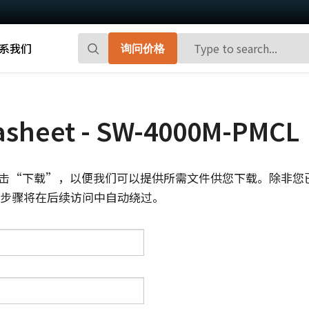
系我们
询问价格
Go-X 系列
Go系列
高性能和高性价比。 用于下一代机器视觉
百万像素面阵扫描相机，能够提供小巧、
sheet - SW-4000M-PMCL
系统的CMOS区域扫描相机。
高帧率和前沿的传感器技术。
Spark系列
Fusion系列
击“下载”，以便我们可以提供所需文件供您下载。除非您
先进的面阵扫描相机，能够提供高分辨
多传感器多光谱面阵扫描相机，具备适用
则此步骤将在后续访问中自动绕过。
率、高帧率和高图像质量。
于专业成像应用的独特功能。
Fusion Flex-Eye
Apex系列
可订制搭载有两个或三个传感器的多光谱
3-CMOS棱镜式RGB面阵扫描相机，能够比
摄像机(可见光+近红外光)
传统拜耳相机提供更好的色彩保真度。