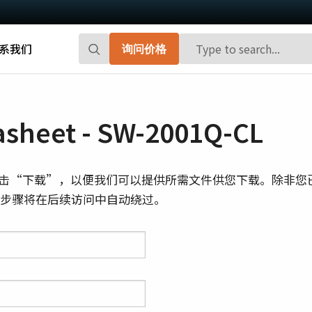
系我们
询问价格
Go-X 系列
Go系列
高性能和高性价比。 用于下一代机器视觉
百万像素面阵扫描相机，能够提供小巧、
sheet - SW-2001Q-CL
系统的CMOS区域扫描相机。
高帧率和前沿的传感器技术。
Spark系列
Fusion系列
击“下载”，以便我们可以提供所需文件供您下载。除非您
先进的面阵扫描相机，能够提供高分辨
多传感器多光谱面阵扫描相机，具备适用
则此步骤将在后续访问中自动绕过。
率、高帧率和高图像质量。
于专业成像应用的独特功能。
Fusion Flex-Eye
Apex系列
可订制搭载有两个或三个传感器的多光谱
3-CMOS棱镜式RGB面阵扫描相机，能够比
摄像机(可见光+近红外光)
传统拜耳相机提供更好的色彩保真度。