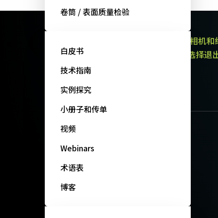
卷筒 / 表面质量检验
JAI的电子通讯提供有关产品（区域扫描相机
白皮书
通讯都包含取消订阅链接。 您可以随时选择退
政策。
技术指南
订阅我们的新闻
实例探究
小册子和传单
视频
Webinars
术语表
博客