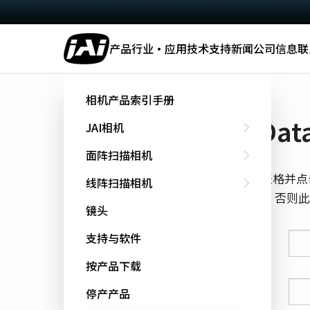
产品
行业·应用
技术
支持
新闻
公司信息
联
主页
Datasheet - SW-2001Q-CL
相机产品索引手册
下载 Data
JAI相机
面阵扫描相机
填写下面的表格并点
线阵扫描相机
cookie跟踪，否
镜头
支持与软件
姓氏
按产品下载
名字
停产产品