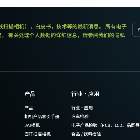
传统拜耳相机提供更好的色彩保真度。
和线扫描相机），白皮书，技术等的最新消息。 所有电子
单传感器单色
三线彩色
单色CMOS传感器线阵扫描相机同时具备高
对于不需要JAI的棱镜技术提供的超高色彩
出。 有关处理个人数据的详细信息，请参阅我们的隐私
分辨率和超快的扫描速度。分辨率最高可
精确度的应用，三线相机可以提供出色的
达8192像素，行频最高可达200kHz。
彩色线阵扫描性能。
双传感器SWIR（棱镜式）
3传感器RGB（棱镜式）
双传感器棱镜式线阵扫描相机能够感知短
3传感器CMOS RGB彩色线阵扫描相机采用
波红外(SWIR)光线。该相机能够以SWIR光
了尖端的棱镜技术，可为线阵扫描彩色成
谱（900 – 1700纳米）提供双频段成像。
像提供最佳的性能、精确度和功能性。
4传感器RGB+NIR（棱镜式）
4传感器R-G-B + SWIR（棱镜
产品
行业·应用
4传感器线阵扫描相机设计用于同时捕获可
式）
见光谱中的RGB图像数据，以及近红外
4传感器机器视觉线阵扫描相机，可捕获可
产品
行业·应用
(NIR)光谱中的图像数据。
见光谱中的RGB图像数据和短波红外波段
光谱中的图像数据。
相机产品索引手册
汽车检验
JAI相机
电子产品检验（PCB、LCD、晶圆
面阵扫描相机
食品 / 饮料检验