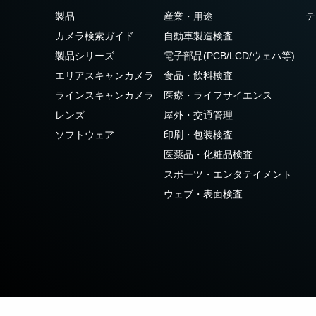
3センサ - RGB (プリズム分光
4センサ - RGB+NIR (プリズム
製品
産業・用途
テ
式)
分光式)
カメラ検索ガイド
自動車製造検査
最新のプリズム技術を搭載し、高性能か
可視と近赤外領域(NIR)を同時に捉え、
つ高コストパフォーマンスを実現した
R/G/Bカラー画像データと近赤外光画像の
製品シリーズ
電子部品(PCB/LCD/ウェハ等)
3CMOS (R/G/B)カラーラインスキャンカ
4つを同時に撮像可能な4センサラインス
エリアスキャンカメラ
食品・飲料検査
メラです。
キャンカメラです。
ラインスキャンカメラ
医療・ライフサイエンス
4センサーR-G-B+SWIR（プリ
レンズ
屋外・交通管理
ズム）
ソフトウェア
印刷・包装検査
可視光域のR-G-B画像と短波長赤外光域
（SWIR）の画像データを同時に取得する
医薬品・化粧品検査
4センサラインスキャンカメラ(Sweep+シ
スポーツ・エンタテイメント
リーズ)
ウェブ・表面検査