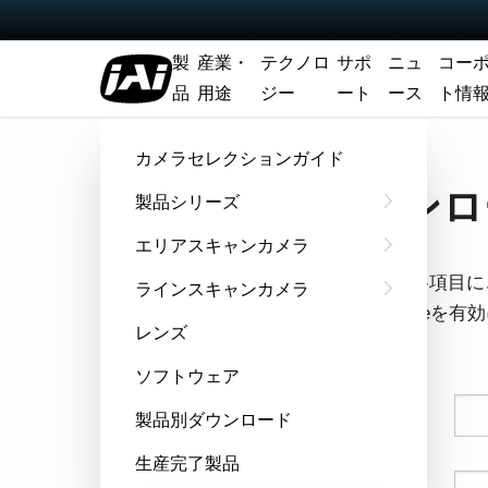
製
産業・
テクノロ
サポ
ニュ
コー
品
用途
ジー
ート
ース
ト情
ホーム
データシート - SW-2001Q-CL
カメラセレクションガイド
ダウンロー
製品シリーズ
エリアスキャンカメラ
フォームの各項目に
ラインスキャンカメラ
ウザでCookie
レンズ
す。
ソフトウェア
姓
製品別ダウンロード
生産完了製品
名