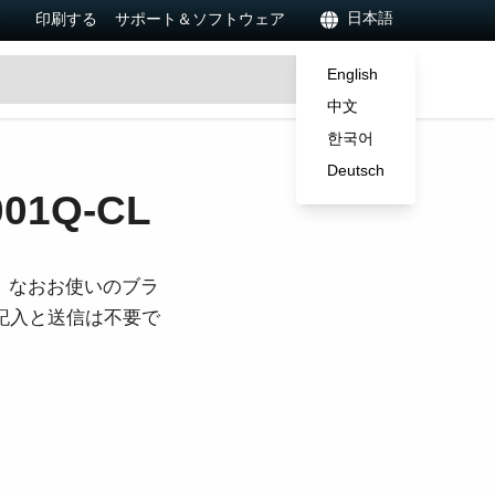
日本語
印刷する
サポート＆ソフトウェア
English
中文
한국어
Deutsch
1Q-CL
。なおお使いのブラ
ご記入と送信は不要で