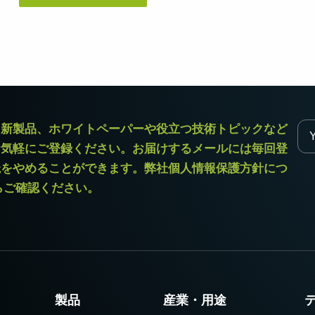
デュアルセンサ - カラー＋NIR
3センサ - RGB (プリズム分光
(プリズム分光式)
式)
一軸の入射光を分光し、可視画像と近赤
従来のベイヤー式カメラを引き離す、優
外領域（NIR）の画像を同時に撮像できる
れた色再現性を誇る3CMOSプリズム分光
プリズム分光式マルチスペクトルカメラ
式カラーエリアスキャンカメラです。
です。
シングルセンサ - モノクロ
トライリニア - カラー
ラ新製品、ホワイトペーパーや役立つ技術トピックなど
高解像度と高速スキャンレートを両立し
優れたカラーラインスキャン性能を備
お気軽にご登録ください。お届けするメールには毎回登
たモノクロCMOSセンサラインスキャン
え、幅広い用途で利用可能なトライリニ
カメラです。 最大解像度8192ピクセル、
アカメラです。プリズム分光式ラインカ
読をやめることができます。弊社個人情報保護方針につ
最大200 kHzのラインレートを実現してい
メラの高度な色再現性までは必要としな
ます。
い用途に。
からご確認ください。
シングルセンサSWIR
デュアルセンサ - SWIR (プリズ
短波長赤外線イメージング向けのシング
ム分光式)
ル InGaAs センサラインスキャンカメラで
短波長赤外光領域（SWIR）に感度を持
す。16,384 階調のグレースケール画像
つ、デュアルセンサ搭載のプリズム分光
で、素材や水分量の違い、内部の欠陥を
式カメラです。SWIR波長域（900～1700
精密に検出します。
nm）でデュアルバンドの撮像が可能で
す。
製品
産業・用途