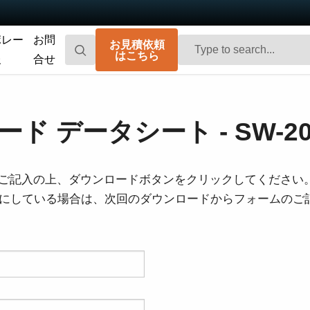
ポレー
お問
お見積依頼
はこちら
報
合せ
Go-X Series
Go Series
高性能、ハイコストパフォーマンス。次
コンパクトで高速。先進のセンサ技術を
ド データシート - SW-200
世代のマシンビジョンシステム向け
搭載した汎用エリアスキャンカメラで
CMOSエリアスキャンカメラです。
す。
Spark Series
Fusion Series
ご記入の上、ダウンロードボタンをクリックしてください
高解像度、高フレームレート、高画質を
特殊用途向けに最適化された、マルチセ
を有効にしている場合は、次回のダウンロードからフォームの
実現する高性能エリアスキャンカメラで
ンサ搭載のマルチスペクトル型エリアス
す。
キャンカメラです。
Fusion Flex-Eye
Apex Series
2つまたは3つのセンサを備えたマルチス
従来のベイヤー式カメラを凌駕する優れ
ペクトルカメラ（可視光および近赤外
た色再現性を誇る3CMOSプリズム分光式
光）をカスタマイズいたします
カラーエリアスキャンカメラです。