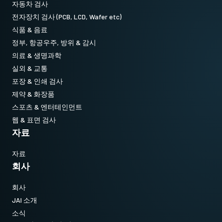
자동차 검사
전자장치 검사 (PCB, LCD, Wafer etc)
식품 & 음료
정부, 항공우주, 방위 & 감시
의료 & 생명과학
실외 & 교통
포장 & 인쇄 검사
제약 & 화장품
스포츠 & 엔터테인먼트
웹 & 표면 검사
자료
자료
회사
회사
JAI 소개
소식