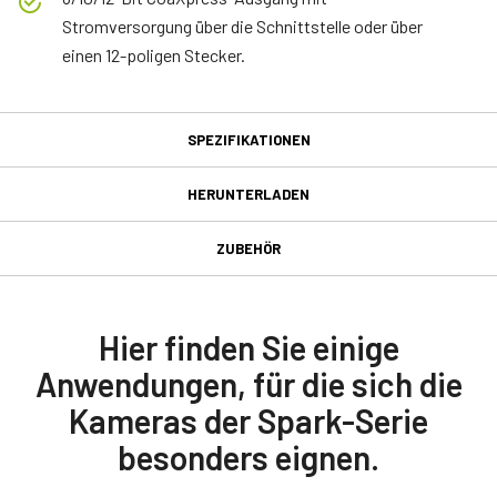
Stromversorgung über die Schnittstelle oder über
einen 12-poligen Stecker.
SPEZIFIKATIONEN
Spezifikationen
HERUNTERLADEN
Herunterladen
Produktlinie
ZUBEHÖR
Spark Series
GPIO & Stromversorgung 12-
Handbuch & Datenblatt
Modell
poliger weiblicher
SP-5000C-PMCL
Manual - SP-5000-PMCL
Hier finden Sie einige
Eingangs-/Ausgangsstecker
Typ
Anwendungen, für die sich die
Datasheet - SP-5000-PMCL
Area Scan
Kameras der Spark-Serie
GPIO & Stromversorgung 12-poliger weiblicher
Farbe / Mono
Software
Eingangs-/Ausgangsstecker und Kabel mit fliegenden Anschlüssen.
besonders eignen.
Color
Control tool - SP-5000-PMCL 32bit
Lichtspektrum
(LKK-IO-12PF-DM)