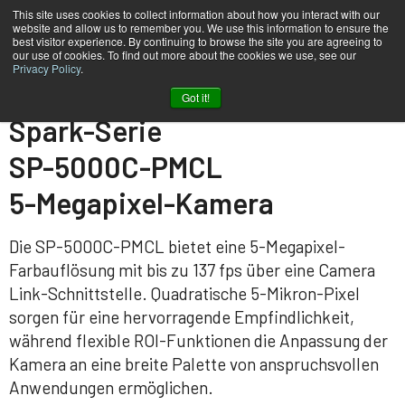
This site uses cookies to collect information about how you interact with our
website and allow us to remember you. We use this information to ensure the
best visitor experience. By continuing to browse the site you are agreeing to
our use of cookies. To find out more about the cookies we use, see our
Privacy Policy
.
Heim
SP-5000C-PMCL
Got it!
Spark-Serie
SP-5000C-PMCL
5-Megapixel-Kamera
Die SP-5000C-PMCL bietet eine 5-Megapixel-
Farbauflösung mit bis zu 137 fps über eine Camera
Link-Schnittstelle. Quadratische 5-Mikron-Pixel
sorgen für eine hervorragende Empfindlichkeit,
während flexible ROI-Funktionen die Anpassung der
Kamera an eine breite Palette von anspruchsvollen
Anwendungen ermöglichen.