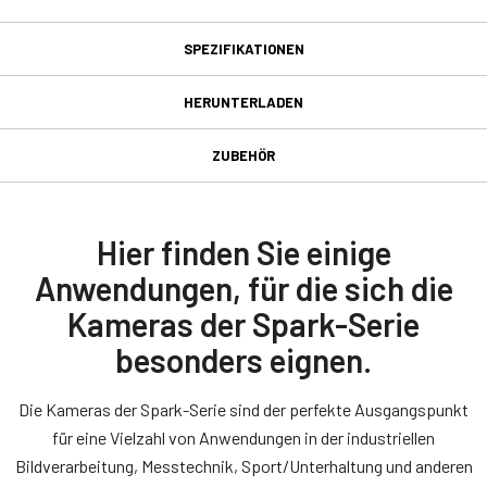
SPEZIFIKATIONEN
Spezifikationen
HERUNTERLADEN
Herunterladen
Produktlinie
ZUBEHÖR
Spark Series
GPIO & Stromversorgung 12-
Handbuch & Datenblatt
Modell
poliger weiblicher
SP-5000C-CXP2
Manual - SP-5000-CXP2
Hier finden Sie einige
Eingangs-/Ausgangsstecker
Typ
Anwendungen, für die sich die
Datasheet - SP-5000-CXP2
Area Scan
Kameras der Spark-Serie
GPIO & Stromversorgung 12-poliger weiblicher
Farbe / Mono
Konformitätserklärung
Eingangs-/Ausgangsstecker und Kabel mit fliegenden Anschlüssen.
besonders eignen.
Color
CE Certificate – SP-5000C-CXP2
Lichtspektrum
(LKK-IO-12PF-DM)
Die Kameras der Spark-Serie sind der perfekte Ausgangspunkt
Visible
für eine Vielzahl von Anwendungen in der industriellen
Hirose-kompatibler Stecker
FCC Certificate - SP-5000C-CXP2
Auflösung
Bildverarbeitung, Messtechnik, Sport/Unterhaltung und anderen
5 MP
Kabellänge: 2 Meter, 5 Meter oder 10 Meter