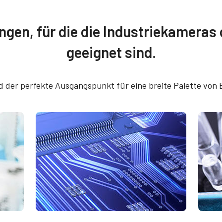
re
Konformitätserklärun
ngen, für die die Industriekameras
 SDK for JAI (32 bit)
CE Certificate - GOX-
geeignet sind.
USB
 SDK for JAI (64 bit)
RoHS Declaration - G
d der perfekte Ausgangspunkt für eine breite Palette vo
8901M-USB
ung 6-poliger