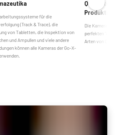
mazeutika
Qualitätskontrolle 
Produktion
rarbeitungssysteme für die
rfolgung (Track & Trace), die
Die Kameras der Go-X-Ser
ung von Tabletten, die Inspektion von
perfekten "Augen" für vie
chen und Ampullen und viele andere
Arten von Qualitätskontr
ungen können alle Kameras der Go-X-
verwenden.