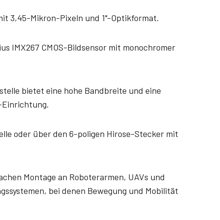
Multisensor R-G-B-NIR (Prisma)
Multisensor R-G-B-SWIR
it 3,45-Mikron-Pixeln und 1"-Optikformat.
4-Sensor-Zeilenkameras für die
(Prisma)
gleichzeitige Erfassung von R-G-B-
4-Sensor-Zeilenkameras für die
Bilddaten im sichtbaren Lichtspektrum
gleichzeitige Erfassung von R-G-B-
ius IMX267 CMOS-Bildsensor mit monochromer
und von Bilddaten im nahen Infrarot…
Bilddaten im sichtbaren Lichtspektrum
und von Bilddaten im kurzwelligen…
stelle bietet eine hohe Bandbreite und eine
-Einrichtung.
elle oder über den 6-poligen Hirose-Stecker mit
infachen Montage an Roboterarmen, UAVs und
ngssystemen, bei denen Bewegung und Mobilität