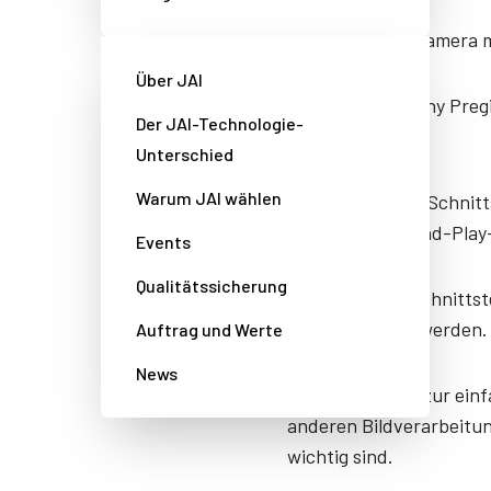
8,9-Megapixel-Kamera m
Über JAI
Rauscharmer Sony Preg
Der JAI-Technologie-
Ausgabe.
Unterschied
Warum JAI wählen
Die USB3 Vision-Schnitt
einfache Plug-and-Play
Events
Qualitätssicherung
Kann über die Schnittst
Strom versorgt werden.
Auftrag und Werte
News
Klein und leicht zur e
anderen Bildverarbeitu
wichtig sind.