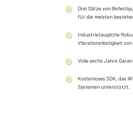
Drei Sätze von Befesti
für die meisten besteh
Industrietaugliche Robus
Vibrationsfestigkeit vo
Volle sechs Jahre Garan
Kostenloses SDK, das 
Systemen unterstützt.
Spezifikationen
Herunterladen