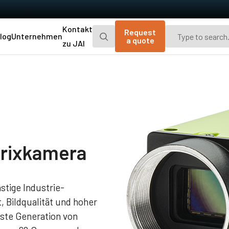
Kontakt
Request
log
Unternehmen
a quote
zu JAI
Go-X Series
Go Series
CMOS-Matrixkameras, die kompakt, leicht
Die originalen kleinen CMOS-
und preisgünstig sind, mit zusätzlichen
Matrixkameras von JAI mit Auflösungen
Maßnahmen zur Vermeidung von Staub im
von 2,4 oder 5,1 Megapixeln, drei
optischen Pfad.
Schnittstellen sowie UV- und…
Spark Series
Fusion Series
trixkamera
Hochwertige Matrixkameras mit hoher
Prismenbasierte Matrixkameras mit
Auflösung, hohen Bildraten und hoher
einzigartigen Fähigkeiten für
Bildqualität.
multispektrale
Bildgebungsanwendungen.
stige Industrie-
Fusion Flex-Eye
Apex Series
, Bildqualität und hoher
Kundenspezifische Multispektralkameras
3-CMOS prismenbasierte R-G-B-
chste Generation von
(VIS undNIR) mit zwei oder drei Matrix-
Matrixkameras bieten eine bessere
Sensoren.
Farbtreue als herkömmliche Kameras.