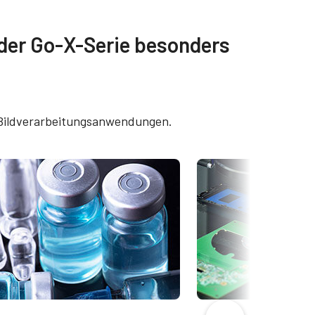
g
Weitere Dokumente
 der Go-X-Serie besonders
8901M-
Brochure - Go-X Series
Frame Rate Calculator - GOX-
OX-
8901-USB
n Bildverarbeitungsanwendungen.
eBUS Player User Guide -
(Latest Version)
CAD file - GOX-USB Series