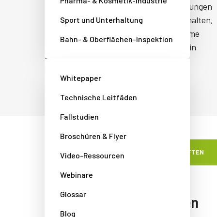
Pharma- & Kosmetik-Industrie
Vibrationen und thermischen Anforderungen
typischer Industrieumgebungen standhalten,
Sport und Unterhaltung
so dass Sie Ihre Bildverarbeitungssysteme
Bahn- & Oberflächen-Inspektion
rund um die Uhr und 365 Tage im Jahr in
Betrieb halten können.
Whitepaper
Technische Leitfäden
Fallstudien
Broschüren & Flyer
EIGENSCHAFTEN
Video-Ressourcen
Webinare
Glossar
Eigenschaften
Blog