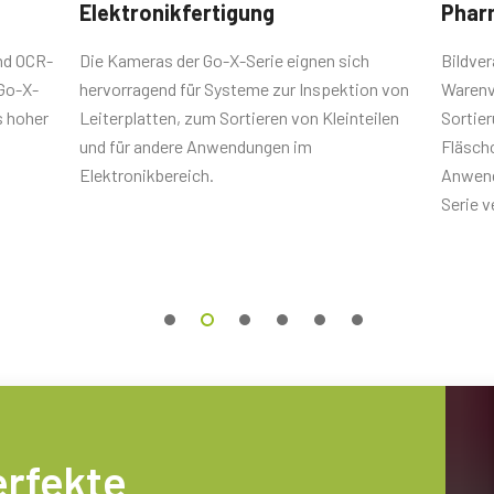
Elektronikfertigung
Phar
-/Ausgangsstecker
nd OCR-
Die Kameras der Go-X-Serie eignen sich
Bildve
Go-X-
hervorragend für Systeme zur Inspektion von
Warenve
weiblicher
s hoher
Leiterplatten, zum Sortieren von Kleinteilen
Sortier
el mit fliegenden Anschlüssen.
und für andere Anwendungen im
Fläsch
Elektronikbereich.
Anwend
Serie 
 5 Meter
n Verbindung mit der Kamera bestellt
ltlich).
erfekte