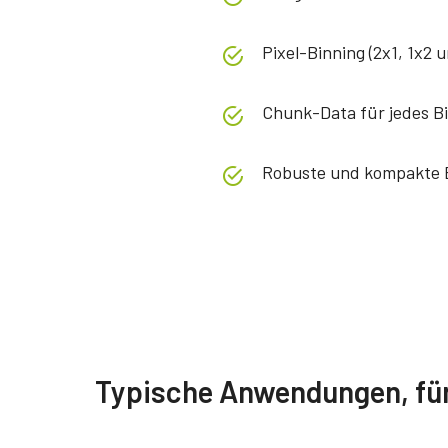
Pixel-Binning (2x1, 1x2 u
Chunk-Data für jedes Bi
Robuste und kompakte B
Spezifikationen
Herunterladen
Produktlinie
Handbuch & Datenblatt
Apex Series
Softwa
Typische Anwendungen, für 
Modell
AP-3200T-PGE
Manual - AP-3200T-PGE
eBUS
Typ