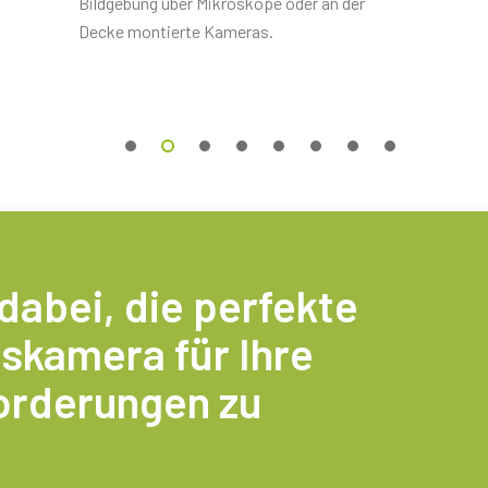
Bildgebung über Mikroskope oder an der
Decke montierte Kameras.
0 Meter
n Verbindung mit der Kamera bestellt
ltlich).
 dabei, die perfekte
bjektivserie
skamera für Ihre
rderungen zu
von JAI verfügen über spezielle
 optischen Wege und
 Kamera mit mehreren