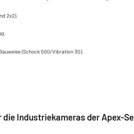
nd 2x2).
ld.
auweise (Schock 50G/Vibration 3G).
re
Konformitätserklärun
die Industriekameras der Apex-Se
 SDK for JAI (32 bit)
CE Certificate – AP-3
PGE