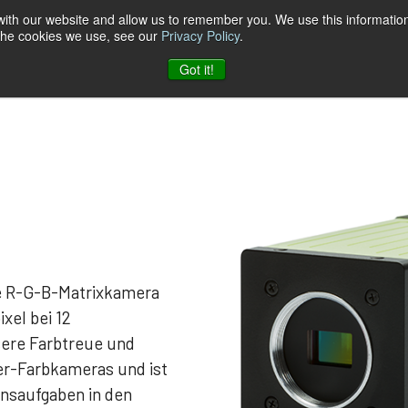
 with our website and allow us to remember you. We use this information
 the cookies we use, see our
Privacy Policy
.
log
Unternehmen
Kontakt zu JAI
Got it!
le R-G-B-Matrixkamera
xel bei 12
ssere Farbtreue und
er-Farbkameras und ist
onsaufgaben in den