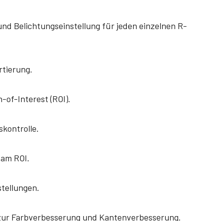
nd Belichtungseinstellung für jeden einzelnen R-
rtierung.
-of-Interest (ROI).
kontrolle.
 am ROI.
tellungen.
 zur Farbverbesserung und Kantenverbesserung.