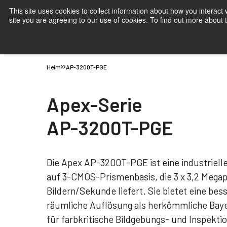
This site uses cookies to collect information about how you interact
site you are agreeing to our use of cookies. To find out more about
Produkte
Anwendungen
Wissen
Support
B
Heim
AP-3200T-PGE
Apex-Serie
AP-3200T-PGE
Die Apex AP-3200T-PGE ist eine industriel
auf 3-CMOS-Prismenbasis, die 3 x 3,2 Megapi
Bildern/Sekunde liefert. Sie bietet eine be
räumliche Auflösung als herkömmliche Bay
für farbkritische Bildgebungs- und Inspekti