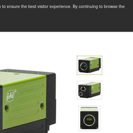
Deutsch
Drucken
 to ensure the best visitor experience. By continuing to browse the
Request a quote