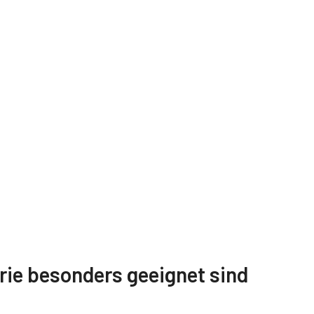
g
Weitere Dokumente
rie besonders geeignet sind
200T-
Flyer-Apex-Series-AP-3200T-
AP-1600T