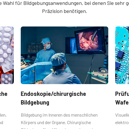
ale Wahl für Bildgebungsanwendungen, bei denen Sie sehr 
 SDK for JAI (64 bit)
Präzision benötigen.
RoHS Declaration - A
PGE
FCC Report - AP-320
ung 12-poliger
-/Ausgangsstecker
che
Endoskopie/chirurgische
Prüfu
 weiblicher
Bildgebung
Wafe
el mit fliegenden Anschlüssen.
len,
Bildgebung im Inneren des menschlichen
Visuell
nd
Körpers und der Organe. Chirurgische
elektro