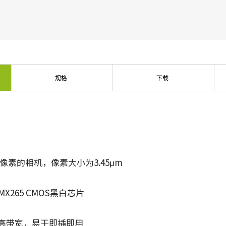
传统拜耳相机提供更好的色彩保真度。
单传感器单色
三线彩色
单色CMOS传感器线阵扫描相机同时具备高
对于不需要JAI的棱镜技术提供的超高色彩
分辨率和超快的扫描速度。分辨率最高可
精确度的应用，三线相机可以提供出色的
达8192像素，行频最高可达200kHz。
彩色线阵扫描性能。
规格
下载
双传感器SWIR（棱镜式）
3传感器RGB（棱镜式）
双传感器棱镜式线阵扫描相机能够感知短
3传感器CMOS RGB彩色线阵扫描相机采用
波红外(SWIR)光线。该相机能够以SWIR光
了尖端的棱镜技术，可为线阵扫描彩色成
谱（900 – 1700纳米）提供双频段成像。
像提供最佳的性能、精确度和功能性。
4传感器RGB+NIR（棱镜式）
4传感器R-G-B + SWIR（棱镜
4传感器线阵扫描相机设计用于同时捕获可
式）
0万像素的相机，像素大小为3.45μm
见光谱中的RGB图像数据，以及近红外
4传感器机器视觉线阵扫描相机，可捕获可
(NIR)光谱中的图像数据。
见光谱中的RGB图像数据和短波红外波段
光谱中的图像数据。
 IMX265 CMOS黑白芯片
可提供高带宽，易于即插即用