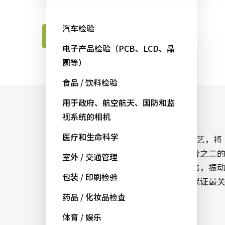
输出320万像素的黑白图像。
汽车检验
联系JAI工程师
电子产品检验（PCB、LCD、晶
圆等）
食品 / 饮料检验
用于政府、航空航天、国防和监
一切都为了无间断运行
视系统的相机
医疗和生命科学
Go-X系列相机机融合了JAI成熟的制造工艺，将
继续延续在过去五年中，故障率不到千分之二
室外 / 交通管理
优秀成绩。产品设计要求是，即使有冲击，振
包装 / 印刷检验
和散热等种种条件工业环境下，仍可以保证最
键的视觉系统24/7/365无间断地运行。
药品 / 化妆品检查
体育 / 娱乐