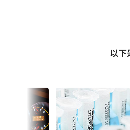
规格
下载
使用说明书＆数据表
Go-X 系列
软件
系列名
以下
GOX-3201M-USB
型号
Datasheet - GOX-3201-USB
eBUS
面阵扫描
摄像机类别
Manual - GOX-3201-USB
eBUS
单色
彩色/黑白
Visible + NIR
波长
3.2 百万像素
规格
2048 x 1536 px
规格 横x纵