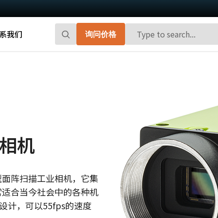
系我们
询问价格
Go-X 系列
Go系列
高性能和高性价比。 用于下一代机器视觉
百万像素面阵扫描相机，能够提供小巧、
系统的CMOS区域扫描相机。
高帧率和前沿的传感器技术。
Spark系列
Fusion系列
先进的面阵扫描相机，能够提供高分辨
多传感器多光谱面阵扫描相机，具备适用
描相机
率、高帧率和高图像质量。
于专业成像应用的独特功能。
Fusion Flex-Eye
Apex系列
的小型面阵扫描工业相机，它集
可订制搭载有两个或三个传感器的多光谱
3-CMOS棱镜式RGB面阵扫描相机，能够比
常适合当今社会中的各种机
摄像机(可见光+近红外光)
传统拜耳相机提供更好的色彩保真度。
设计，可以55fps的速度