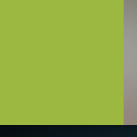
接器线缆
不含电源线。
器。
用
购（不可单独订购）。
务必同时订购对应电源线。