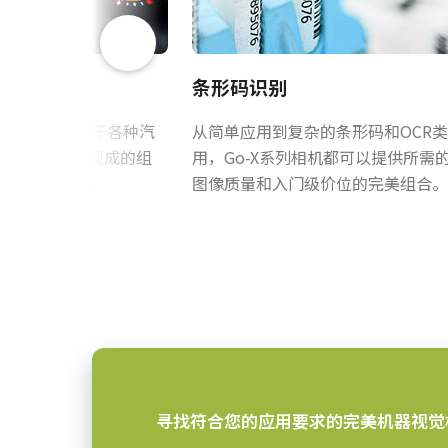
55 fps
帧率/线率
是
ROI
条形码识别
GPIO & 电源 6针
USB3 Vision接口 (PoUSB)
接口
相机可以配置用于各种汽
从简单应用到复杂的条形码和OCR
1XCMOS
感光芯片
，无论是作为现成的组
用，Go-X系列相机都可以提供所需
GPIO & 电源 6针输入/输出母头
IP67机箱中。
图像质量和入门级价位的完美组合。
IMX265
感光芯片名
(LKK-IO-6PF-DM)
1/1.8 inch
感光芯片尺寸
3.45 x 3.45 µm
像素尺寸 横x纵
Hirose 兼容连接器
全局快门
快门方式
长度：0.5米、3米或5米
8.8 毫米
感光芯片对角
注：本产品仅可随摄像机一同订购（
7.1 x 5.3 mm
有效感光芯片尺寸
寻找符合您的应用要求的完美机器视觉
横x纵