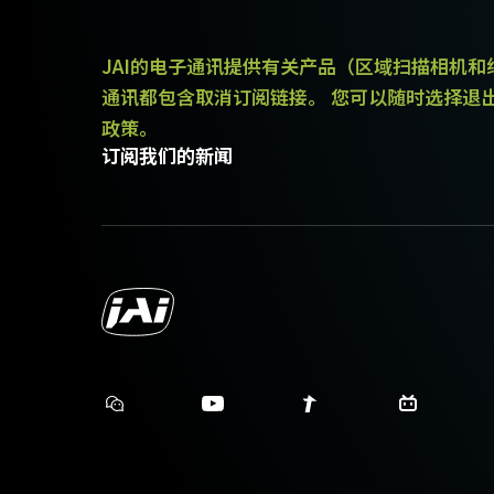
JAI的电子通讯提供有关产品（区域扫描相机
美标/日标电源线 – 1.2米
通讯都包含取消订阅链接。 您可以随时选择退
国标电源线 – 1.2米
政策。
欧标电源线 – 1.5米
订阅我们的新闻
请确保选择与您所在地区电源插座匹
下载数据表
紧凑型C卡口镜头
JAI的紧凑型C卡口镜头专为搭配J
可实现卓越的性能与实惠的价格。