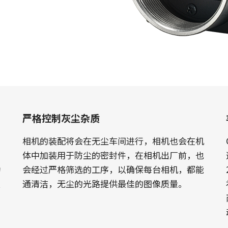
Apex显微镜解决方案
Sweep系列
低噪声、高敏感度棱镜式相机，专为先进
单色和三线线阵扫描相机具备快速的扫描
的彩色显微镜应用而设计。
速度和超高的图像质量。
Sweep+系列
Wave系列
多传感器棱镜彩色/ RGB/NIR和
用于短波红外（SWIR）成像的单传感器
RGB/SWIR线扫描相机结合了精度、灵敏
InGaAs 线扫描相机和面扫描相机
度和多光谱选项。
单传感器彩色
单传感器单色
严格控制灰尘杂质
具有多样化的彩色单传感器逐行面阵扫描
具有多种类的单色单传感器逐行面阵扫描
相机可供选择，同时配备CMOS传感器，包
相机可供选择，同时配备CMOS传感器，包
括最新的Sony Pregius 传感器。
括最新的Sony Pregius 传感器。
相机的装配将会在无尘车间进行，相机也会在机
的
体中加装用于防尘的密封件，在相机出厂前，也
单传感器紫外敏感
双传感器彩色+NIR（棱镜式）
动
会经过严格筛选的工序，以确保每台相机，都能
JAI提供多种紫外敏感逐行面阵扫描相机来
JAI的多光谱棱镜相机通过单一光学路径同
关
通清洁，无尘的光路提供最佳的图像质量。
满足特定的分辨率、速度和光学需求。
时提供可见光谱和NIR光谱的图像。
3传感器 - RGB（棱镜式）
3-CMOS棱镜式RGB面阵扫描相机，能够比