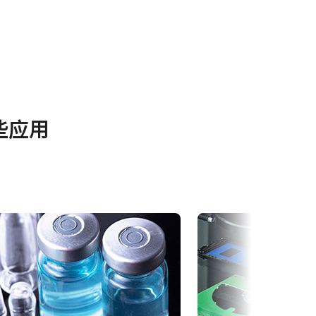
其他
些应用
OX-
CN Brochure - Go-X Series
Frame Rate Calculator - GOX-
-3201M-
3201-USB
eBUS Player User Guide -
(Latest Version)
CAD file - GOX-USB Series