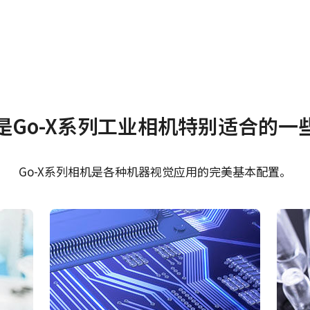
证书等
是Go-X系列工业相机特别适合的一
 SDK for JAI (32 bit)
RoHS Declaration - G
3201M-USB
Go-X系列相机是各种机器视觉应用的完美基本配置。
 SDK for JAI (64 bit)
CE Certificate - GOX
USB