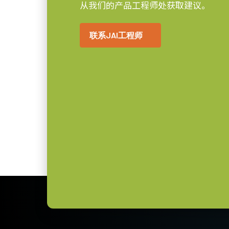
从我们的产品工程师处获取建议。
下载数据表
29 x 29 x 41.5 mm
摄像机尺寸 高x宽x
长
联系JAI工程师
电源单元，配6针连
65 克
重量
8/10/12-bit *
视频信号输出
电源单元，配6针母头连接器线缆 - 
C口
镜头接口
(LKK-PSU-6PF-1.25)
4.3 瓦
耗电
-5°C to +45°C
动作温度 (自然放热
配备1.25米线缆的Hirose等效连接
时)
* 部分视频处理功能在12比特输出的模式下无法使
注意：此电源配件仅可随相机一同订
若您计划在订购相机时包含电源，请
电源线选项（单独销售）：