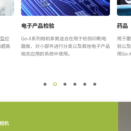
电子产品检验
药品
输入/输出母头连接器
类型应
Go-X系列相机非常适合在用于检验印刷电
用于跟
的超高
路板、对小部件进行分类以及其他电子产品
验以及
连接器及带飞线线缆。
相关应用的系统中使用。
用Go
不支持单独订购）。
相机