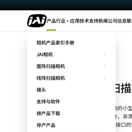
产品
行业·应用
技术
支持
新闻
公司信息
联
主页
GOX-3201M-USB
相机产品索引手册
JAI相机
Go-X Series
面阵扫描相机
GOX-3201M-USB
线阵扫描相机
小型 3.2 MP 面阵扫
镜头
支持与软件
GOX-3201M-USB是JAI的一款价格优惠
按产品下载
功能性，高画质和稳定性等特点于一身，非
器视觉系统。相机本体仅重62g，USB接口的
停产产品