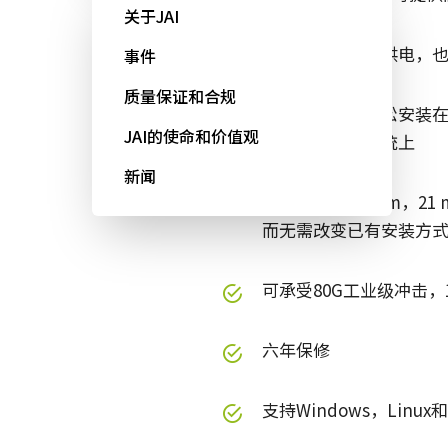
关于JAI
既可以通过接口供电，也可
事件
质量保证和合规
小巧轻便，可轻松安装在
JAI的使命和价值观
各种机器视觉系统上
新闻
三组间距为20 mm，2
而无需改变已有安装方
可承受80G工业级冲击，
六年保修
支持Windows，Linu