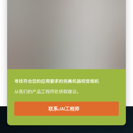
14.1 x 10.3 mm
JAI的紧凑型C卡口镜头专为搭配JAI机器视觉相机中的尖端传感器而
摄像机尺寸 高x宽x长
设计，可实现卓越的性能与实惠的价格。
29 x 29 x 41.5 mm
产品系列涵盖4毫米至75毫米的固定焦距镜头（具体焦距取决于传感
重量
器规格）。配备C卡口接口及对焦/光圈锁定螺丝，确保在典型工厂
65 克
环境中稳定可靠运行。
视频信号输出
8/10/12-bit *
如需了解特定相机型号适配镜头的详细信息，
请下载镜头产品手
册。
镜头接口
C口
寻找符合您的应用要求的完美机器视觉相机
MP-43 三脚架转接板
耗电
从我们的产品工程师处获取建议。
4.3 瓦
三脚架转接板具有安装孔以适应Go系列外壳的间距。 标准1 / 4-20连
动作温度 (自然放热时)
接到三脚架。 包括M3螺丝（深度5）。 只能使用提供的螺丝或其他
联系JAI工程师
-5°C to +45°C
适当长度的螺丝。 使用较长的螺丝可能会损坏内部电路板。
Download 2D CAD drawing
.