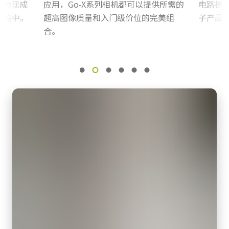
下载数据表
是
作为现成
应用，Go-X系列相机都可以提供所需的
电路板
CN Brochure - Go-X Series
机箱中。
超高图像质量和入门级价位的完美组
子产品
接口
合。
USB3 Vision接口 (PoUSB)
GPIO & 电源 6针输入/输出母头连
Frame Rate Calculator - GOX-12401-USB
感光芯片
接器
1XCMOS
eBUS Player User Guide - (Latest Version)
GPIO & 电源 6针输入/输出母头连接器及带飞线线缆。
感光芯片名
CAD file - GOX-USB Series
IMX304
(LKK-IO-6PF-DM)
感光芯片尺寸
1.1 inch
Hirose 兼容连接器
像素尺寸 横x纵
长度：0.5米、3米或5米
3.45 x 3.45 µm
注：本产品仅可随摄像机一同订购（不支持单独订购）。
快门方式
全局快门
下载数据表
感光芯片对角
17.5 毫米
紧凑型C卡口镜头
有效感光芯片尺寸 横x纵