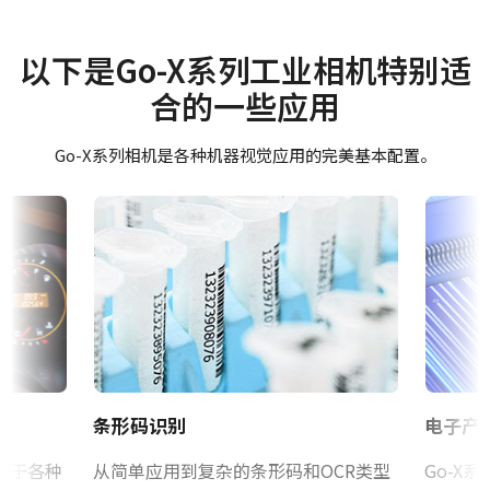
电源单元，配6针连接器线缆
使用说明书＆数据表
型号
GOX-12401M-USB
Datasheet - GOX-12401-USB
以下是Go-X系列工业相机特别适
电源单元，配6针母头连接器线缆 - 不含电源线。
摄像机类别
合的一些应用
Manual - GOX-12401-USB
面阵扫描
(LKK-PSU-6PF-1.25)
彩色/黑白
Go-X系列相机是各种机器视觉应用的完美基本配置。
配备1.25米线缆的Hirose等效连接器。
软件
单色
注意：此电源配件仅可随相机一同订购（不可单独订购）。
eBUS SDK for JAI (32 bit)
波长
Visible + NIR
若您计划在订购相机时包含电源，请务必同时订购对应电源线。
eBUS SDK for JAI (64 bit)
规格
电源线选项（单独销售）：
12.3 百万像素
证书等
规格 横x纵
美标/日标电源线 – 1.2米
RoHS Declaration - GOX-12401M-USB
4096 x 3000 px
国标电源线 – 1.2米
欧标电源线 – 1.5米
帧率/线率
CE Certificate - GOX-12401M-USB
条形码识别
电子产
23 fps
请确保选择与您所在地区电源插座匹配的线缆。
ROI
用于各种
其他
从简单应用到复杂的条形码和OCR类型
Go-X