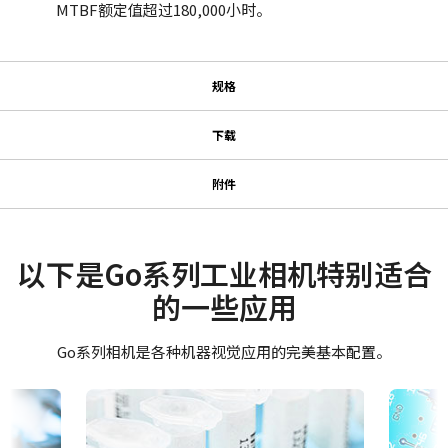
MTBF额定值超过180,000小时。
规格
规格
下载
下载
系列名
附件
Go系列
紧凑型C卡口镜头
使用说明书＆数据表
型号
GO-2400M-PMCL-1
Datasheet - GO-2400-PMCL-1
以下是Go系列工业相机特别适合
JAI的紧凑型C卡口镜头专为搭配JAI机器视觉相机中的尖端传感器而
摄像机类别
的一些应用
设计，可实现卓越的性能与实惠的价格。
Manual - GO-2400-PMCL-1
面阵扫描
产品系列涵盖4毫米至75毫米的固定焦距镜头（具体焦距取决于传感
彩色/黑白
Go系列相机是各种机器视觉应用的完美基本配置。
软件
器规格）。配备C卡口接口及对焦/光圈锁定螺丝，确保在典型工厂
单色
环境中稳定可靠运行。
Control Tool - GO-2400-PMCL-1-64bit
波长
Visible + NIR
如需了解特定相机型号适配镜头的详细信息，
请下载镜头产品手