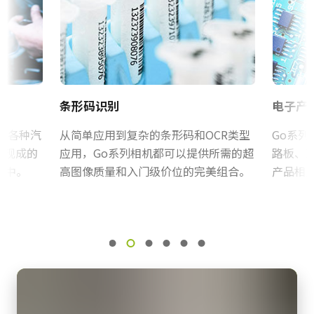
Control Tool - GO-2400-PMCL-1-32bit
册。
规格
2.4 百万像素
证书等
MP-43 三脚架转接板
规格 横x纵
RoHS Declaration - GO-2400M-PMCL-1
1936 x 1216 px
三脚架转接板具有安装孔以适应Go系列外壳的间距。 标准1 / 4-20连
帧率/线率
CE Certificate - GO-2400M-PMCL-1
条形码识别
电子产
接到三脚架。 包括M3螺丝（深度5）。 只能使用提供的螺丝或其他
165 fps
适当长度的螺丝。 使用较长的螺丝可能会损坏内部电路板。
ROI
于各种汽
其他
从简单应用到复杂的条形码和OCR类型
Go系
是
为现成的
应用，Go系列相机都可以提供所需的超
路板、
Download 2D CAD drawing
.
CAD file - GO-2400-PMCL
箱中。
高图像质量和入门级价位的完美组合。
产品相
接口
Mini Camera Link接口 (PoCL)
Frame Rate Calculator - GO-2400-PMCL
Camera Link数据线 SDR至SDR
感光芯片
1XCMOS
Camera Selection Guide - Chinese
高柔性Camera Link数据线 SDR至SDR
感光芯片名
(LKK-CL-S-SDR-SDR-DM)
IMX174
感光芯片尺寸
支持线缆供电(PoCL)
1/1.2 inch