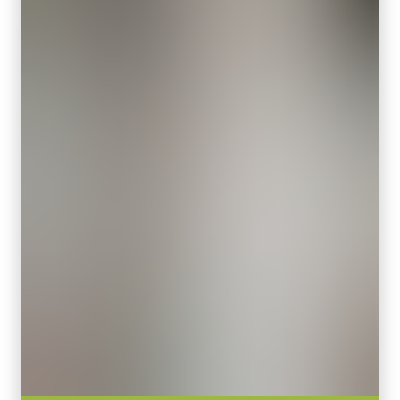
长度：3米
像素尺寸 横x纵
5.86 x 5.86 µm
注：本产品仅限与相机配套订购（不可单独订购）。
快门方式
下载数据表
全局快门
感光芯片对角
Camera Link数据线 MDR转SDR
13.4 毫米
有效感光芯片尺寸 横x纵
高柔性Camera Link数据线 MDR转SDR
11.3 x 7.1 mm
(LKK-CL-S-MDR-SDR-DM)
摄像机尺寸 高x宽x长
29 x 29 x 41.5 mm
支持线缆供电(PoCL)
重量
60 克
长度：3米
视频信号输出
注意：本产品仅限与相机配套订购（不可单独订购）。
8/10/12-bit *
下载数据表
镜头接口