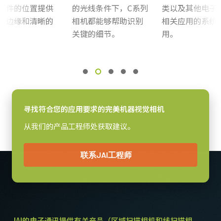
部件的位置提供
的光线条件下，C系列
类以及其他电子
感光芯片
的边缘和清晰的
相机都能够帮助识别
相关应用的系统
感光芯片名
。
关键的细节。
用。
ICX274AL
感光芯片尺寸
1/1.8 inch
像素尺寸 横x纵
4.4 x 4.4 µm
寻找符合您的应用要求的完美机器视觉相机
快门方式
全局快门
从我们的产品工程师处获取建议。
感光芯片对角
9 毫米
联系JAI工程师
有效感光芯片尺寸 横x纵
7.1 x 5.4 mm
摄像机尺寸 高x宽x长
29 x 44 x 66 mm
JAI的电子通讯提供有关产品（区域扫描相机和线扫描相