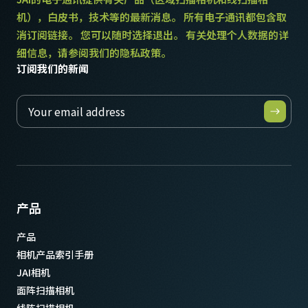
重量
机），白皮书，技术等的最新消息。 所有电子通讯都包含取
115 克
消订阅链接。 您可以随时选择退出。 有关处理个人数据的详
视频信号输出
细信息，请参阅我们的隐私政策。
8/10-bit
订阅我们的新闻
镜头接口
C口
耗电
3 瓦
动作温度 (自然放热时)
-5°C to +45°C
产品
产品
相机产品索引手册
JAI相机
面阵扫描相机