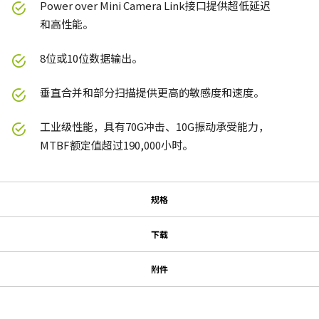
Power over Mini Camera Link接口提供超低延迟
和高性能。
8位或10位数据输出。
垂直合并和部分扫描提供更高的敏感度和速度。
工业级性能，具有70G冲击、10G振动承受能力，
MTBF额定值超过190,000小时。
规格
规格
下载
下载
系列名
附件
型号
MP-40 三脚架转接板
使用说明书＆数据表
CM-200-PMCL