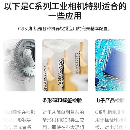
Manual - CM-200PMCL
摄像机类别
以下是C系列工业相机特别适合的
适用于所有JAI工业M系列和A系列相机的三脚架转接板（CV-M53x
面阵扫描
一些应用
和CV-M436除外）
Datasheet - CM-200PMCL
彩色/黑白
只能使用附带的M3螺丝安装到相机机身。 使用较长的螺丝可能会损
单色
C系列相机是各种机器视觉应用的完美基本配置。
软件
坏内部电路板。 注：对于CV-A10GE和CV-M70GE，使用MP-41转接
波长
板。
Control tool - CM-CB-200-MCL-PMCL 32-bit
Visible
规格
Control tool - CM-CB-200-MCL-PMCL 64-bit
2 百万像素
规格 横x纵
证书等
1620 x 1220 px
CE Certificate – CM-200PMCL
帧率/线率
25 fps
其他
条形码和标签检验
电子产品检验
ROI
CAD file - C Series 140-200 MCL-PMCL
否
声CCD图像在检验
对于从简单到复杂的
C系列相机非常
为尺寸、形状等
条形码和OCR类型应
用于检验印刷电
接口
Camera Selection Guide - Chinese
测量结果或者系
用，即使在不太理想
板、对小部件进
Mini Camera Link接口 (PoCL)