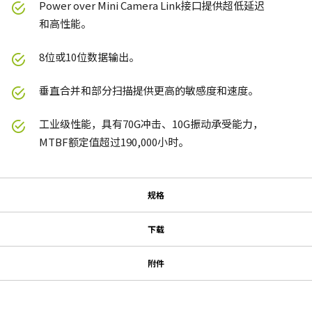
Power over Mini Camera Link接口提供超低延迟
和高性能。
8位或10位数据输出。
垂直合并和部分扫描提供更高的敏感度和速度。
工业级性能，具有70G冲击、10G振动承受能力，
MTBF额定值超过190,000小时。
规格
规格
下载
下载
系列名
附件
型号
MP-40 三脚架转接板
使用说明书＆数据表
CM-200-PMCL