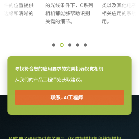
部件的位置提供
的光线条件下，C系列
类以及其他电子
感光芯片
的边缘和清晰的
相机都能够帮助识别
相关应用的系统
感光芯片名
。
关键的细节。
用。
ICX274AL
感光芯片尺寸
1/1.8 inch
像素尺寸 横x纵
4.4 x 4.4 µm
寻找符合您的应用要求的完美机器视觉相机
快门方式
全局快门
从我们的产品工程师处获取建议。
感光芯片对角
9 毫米
联系JAI工程师
有效感光芯片尺寸 横x纵
7.1 x 5.4 mm
摄像机尺寸 高x宽x长
29 x 44 x 66 mm
JAI的电子通讯提供有关产品（区域扫描相机和线扫描相