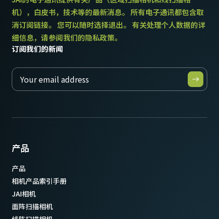
重量
机），白皮书，技术等的最新消息。 所有电子通讯都包含取
115 克
消订阅链接。 您可以随时选择退出。 有关处理个人数据的详
视频信号输出
细信息，请参阅我们的隐私政策。
8/10-bit
订阅我们的新闻
镜头接口
C口
耗电
3 瓦
动作温度 (自然放热时)
-5°C to +45°C
产品
产品
相机产品索引手册
JAI相机
面阵扫描相机