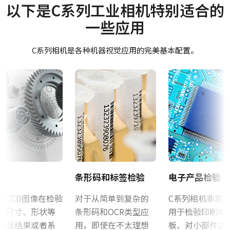
Manual - CM-200PMCL
摄像机类别
以下是C系列工业相机特别适合的
适用于所有JAI工业M系列和A系列相机的三脚架转接板（CV-M53x
面阵扫描
一些应用
和CV-M436除外）
Datasheet - CM-200PMCL
彩色/黑白
只能使用附带的M3螺丝安装到相机机身。 使用较长的螺丝可能会损
单色
C系列相机是各种机器视觉应用的完美基本配置。
软件
坏内部电路板。 注：对于CV-A10GE和CV-M70GE，使用MP-41转接
波长
板。
Control tool - CM-CB-200-MCL-PMCL 32-bit
Visible
规格
Control tool - CM-CB-200-MCL-PMCL 64-bit
2 百万像素
规格 横x纵
证书等
1620 x 1220 px
CE Certificate – CM-200PMCL
帧率/线率
25 fps
其他
条形码和标签检验
电子产品检验
ROI
CAD file - C Series 140-200 MCL-PMCL
否
声CCD图像在检验
对于从简单到复杂的
C系列相机非常
为尺寸、形状等
条形码和OCR类型应
用于检验印刷电
接口
Camera Selection Guide - Chinese
测量结果或者系
用，即使在不太理想
板、对小部件进
Mini Camera Link接口 (PoCL)