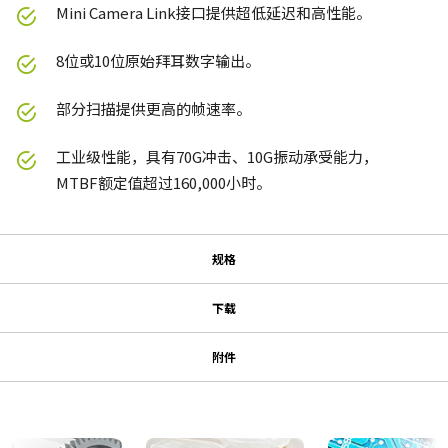
Mini Camera Link接口提供超低延迟和高性能。
8位或10位原始拜耳数字输出。
部分扫描提供更高的帧速率。
工业级性能，具有70G冲击、10G振动承受能力，
MTBF额定值超过160,000小时。
规格
规格
下载
下载
系列名
附件
型号
MP-40 三脚架转接板
使用说明书＆数据表
CB-040-MCL
Manual - CB-040MCL
摄像机类别
适用于所有JAI工业M系列和A系列相机的三脚架转接板（CV-M53x