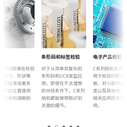
面阵扫描
和CV-M436除外）
Datasheet - CB-040MCL
彩色/黑白
只能使用附带的M3螺丝安装到相机机身。 使用较长的螺丝可能会损
彩色
软件
坏内部电路板。 注：对于CV-A10GE和CV-M70GE，使用MP-41转接
波长
板。
Control tool - CB-040MCL 32bit
Visible
规格
Control tool - CB-040MCL 64bit
0.4 百万像素
条形码和标签检验
电子产品检验
规格 横x纵
证书等
声CCD图像在检验
对于从简单到复杂的
C系列相机非常
776 x 582 px
为尺寸、形状等
条形码和OCR类型应
用于检验印刷电
CE Certificate – CB-040MCL
帧率/线率
测量结果或者系
用，即使在不太理想
板、对小部件进
60 fps
其他
部件的位置提供
的光线条件下，C系列
类以及其他电子
ROI
的边缘和清晰的
相机都能够帮助识别
相关应用的系统
Camera Selection Guide - Chinese
否
。
关键的细节。
用。
接口
Mini Camera Link接口