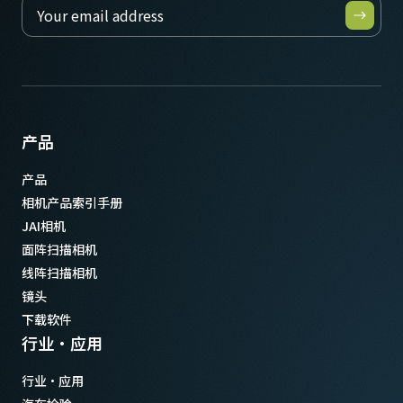
115 克
视频信号输出
8/10-bit
镜头接口
C口
产品
耗电
3 瓦
产品
动作温度 (自然放热时)
相机产品索引手册
-5°C to +45°C
JAI相机
面阵扫描相机
线阵扫描相机
镜头
下载软件
行业·应用
行业·应用