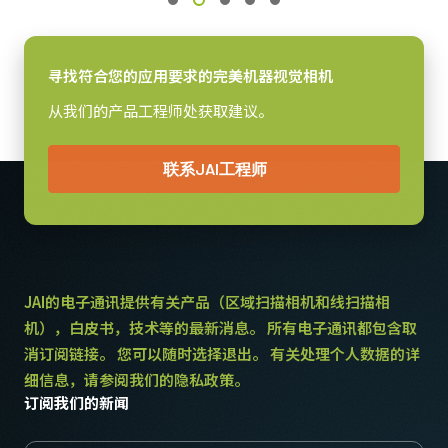
感光芯片
感光芯片名
ICX 415AQ
寻找符合您的应用要求的完美机器视觉相机
感光芯片尺寸
从我们的产品工程师处获取建议。
1/2 inch
像素尺寸 横x纵
联系JAI工程师
8.3 x 8.3 µm
快门方式
全局快门
感光芯片对角
8.1 毫米
JAI的电子通讯提供有关产品（区域扫描相机和线扫描相
有效感光芯片尺寸 横x纵
机），白皮书，技术等的最新消息。 所有电子通讯都包含取
6.4 x 4.8 mm
消订阅链接。 您可以随时选择退出。 有关处理个人数据的详
细信息，请参阅我们的隐私政策。
摄像机尺寸 高x宽x长
订阅我们的新闻
29 x 44 x 66 mm
重量