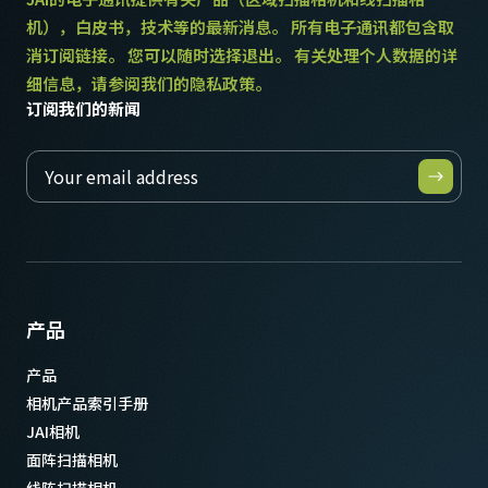
重量
机），白皮书，技术等的最新消息。 所有电子通讯都包含取
125 克
消订阅链接。 您可以随时选择退出。 有关处理个人数据的详
视频信号输出
细信息，请参阅我们的隐私政策。
8/10-bit
订阅我们的新闻
镜头接口
C口
耗电
3.6 瓦
动作温度 (自然放热时)
-5°C to +45°C
产品
产品
相机产品索引手册
JAI相机
面阵扫描相机