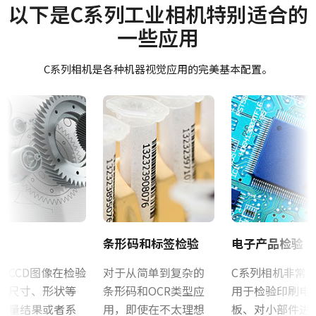
Manual - CB-040GE
摄像机类别
以下是C系列工业相机特别适合的
适用于所有JAI工业M系列和A系列相机的三脚架转接板（CV-M53x
面阵扫描
一些应用
和CV-M436除外）
Datasheet - CB-040GE
彩色/黑白
只能使用附带的M3螺丝安装到相机机身。 使用较长的螺丝可能会损
彩色
C系列相机是各种机器视觉应用的完美基本配置。
软件
坏内部电路板。 注：对于CV-A10GE和CV-M70GE，使用MP-41转接
波长
板。
JAI SDK and Control Tool 32bit (最新版本)
Visible
规格
JAI SDK and Control Tool 64bit (最新版本)
0.4 百万像素
规格 横x纵
JAI SDK and Control Tool_Latest Release Notes
782 x 582 px
证书等
帧率/线率
60 fps
CE Certificate – CB-040GE
条形码和标签检验
电子产品检验
ROI
否
声CCD图像在检验
对于从简单到复杂的
C系列相机非常
RoHS Declaration - CB-040GE
为尺寸、形状等
条形码和OCR类型应
用于检验印刷电
接口
其他
测量结果或者系
用，即使在不太理想
板、对小部件进
GigE Vision接口