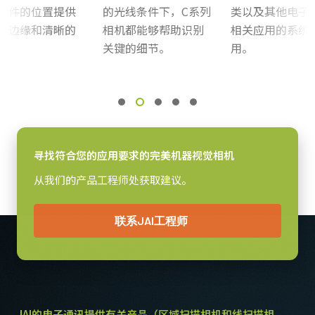
部件的位置提供
的光线条件下，C系列
类以及其他电子
感光芯片
CAD file - C Series GE cameras
的边缘和清晰的
相机都能够帮助识别
相关应用的系统
感光芯片名
。
关键的细节。
用。
Camera Selection Guide - Chinese
ICX 415AQ
感光芯片尺寸
1/2 inch
像素尺寸 横x纵
8.3 x 8.3 µm
寻找符合您的应用要求的完美机器视觉相机
快门方式
全局快门
从我们的产品工程师处获取建议。
感光芯片对角
8.1 毫米
联系JAI工程师
有效感光芯片尺寸 横x纵
6.5 x 4.8 mm
摄像机尺寸 高x宽x长
29 x 44 x 75 mm
JAI的电子通讯提供有关产品（区域扫描相机和线扫描相