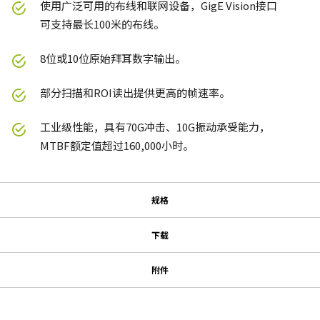
使用广泛可用的布线和联网设备，GigE Vision接口
可支持最长100米的布线。
8位或10位原始拜耳数字输出。
部分扫描和ROI读出提供更高的帧速率。
工业级性能，具有70G冲击、10G振动承受能力，
MTBF额定值超过160,000小时。
规格
规格
下载
下载
系列名
附件
型号
MP-40 三脚架转接板
使用说明书＆数据表
CB-040-GE