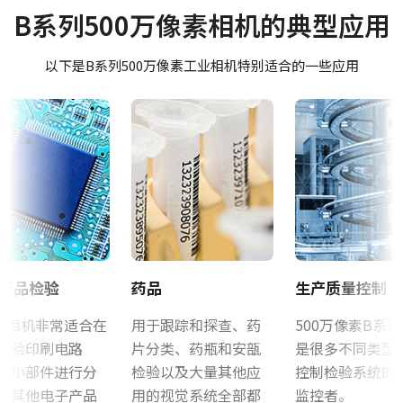
Manual - BM-500GE
摄像机类别
B系列500万像素相机的典型应用
适用于Fusion系列相机的三脚架转接板。
面阵扫描
Datasheet - BM-500GE
只能使用提供的长度合适的M3螺丝。 使用较长的螺丝可能会损坏内
以下是B系列500万像素工业相机特别适合的一些应用
彩色/黑白
部电路板。
单色
软件
波长
JAI SDK and Control Tool 32bit (最新版本)
Visible
规格
JAI SDK and Control Tool 64bit (最新版本)
5 百万像素
规格 横x纵
JAI SDK and Control Tool_Latest Release Notes
2456 x 2058 px
证书等
帧率/线率
产品检验
药品
生产质量控制
15 fps
CE Certificate – BM-500GE
列相机非常适合在
用于跟踪和探查、药
500万像素B系
ROI
检验印刷电路
片分类、药瓶和安瓿
是很多不同类型
否
其他
对小部件进行分
检验以及大量其他应
控制检验系统的
接口
Camera Selection Guide - Chinese
及其他电子产品
用的视觉系统全部都
监控者。
GigE Vision接口