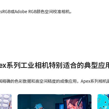
RGB或Adobe RGB颜色空间校准相机。
证书等
pex系列工业相机特别适合的典型应
SDK and Control Tool
CE Certificate – AT-
it (最新版本)
其精确的色彩数据和高空间精度的成像应用，Apex系列相机
SDK and Control Tool
接板。
it (最新版本)
。 使用较长的螺丝可能会损坏内部电路
SDK and Control