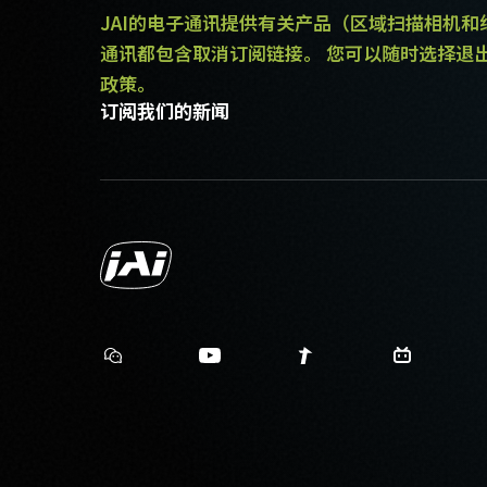
9 毫米
JAI的电子通讯提供有关产品（区域扫描相机
7.1 x 5.4 mm
有效感光芯片尺寸
通讯都包含取消订阅链接。 您可以随时选择退
横x纵
政策。
订阅我们的新闻
55 x 55 x 98.3 mm
摄像机尺寸 高x宽x
长
340 克
重量
8/10-bit
视频信号输出
C口
镜头接口
8.04 瓦
耗电
-5°C to +45°C
动作温度 (自然放热
时)