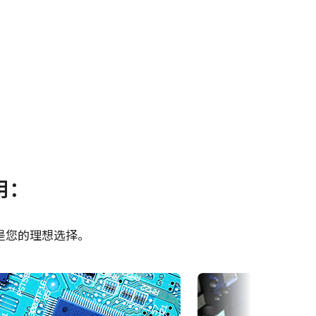
其他
用：
200GE
CAD file - AT-200GE
是您的理想选择。
Camera Selection Guide -
Chinese