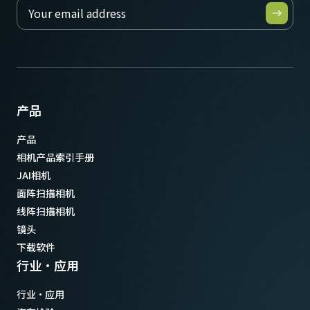
感光芯片对角
9 毫米
有效感光芯片尺寸 横x纵
7.1 x 5.4 mm
摄像机尺寸 高x宽x长
产品
55 x 55 x 98.3 mm
产品
重量
相机产品索引手册
320 克
JAI相机
视频信号输出
面阵扫描相机
8/10/12-bit
线阵扫描相机
镜头接口
镜头
C口
下载软件
耗电
行业·应用
6.8 瓦
行业·应用
动作温度 (自然放热时)