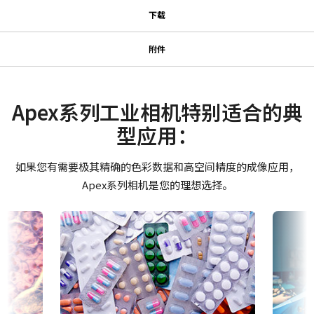
规格
下载
下载
系列名
附件
Apex系列
MP-41 三脚架转接板
使用说明书＆数据表
型号
AT-200-CL
Manual - AT-200CL
Apex系列工业相机特别适合的典
适用于Fusion系列相机的三脚架转接板。
摄像机类别
型应用：
Datasheet - AT-200CL
面阵扫描
只能使用提供的长度合适的M3螺丝。 使用较长的螺丝可能会损坏内
部电路板。
彩色/黑白
如果您有需要极其精确的色彩数据和高空间精度的成像应用，
软件
彩色
Apex系列相机是您的理想选择。
Control tool - AT-200CL 32bit
波长
Visible
Control tool - AT-200CL 64bit
规格
2 百万像素
证书等
规格 横x纵
CE Certificate – AT-200CL
1620 x 1236 px