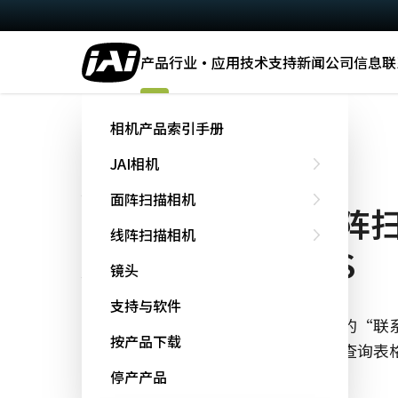
产品
行业·应用
技术
支持
新闻
公司信息
联
主页
AP-1600T-USB-LS
相机产品索引手册
JAI相机
Apex系列
面阵扫描相机
3-CMOS棱镜式面阵
线阵扫描相机
AP-1600T-USB-LS
镜头
支持与软件
该产品已停产，不再供货。 单击下面的“联系
按产品下载
您的要求并探索其他产品选项。 请在查询表
称，以便我们更好地为您提供帮助。
停产产品