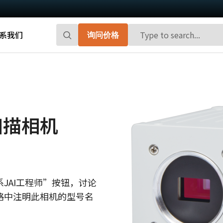
系我们
询问价格
Go-X 系列
Go系列
高性能和高性价比。 用于下一代机器视觉
百万像素面阵扫描相机，能够提供小巧、
系统的CMOS区域扫描相机。
高帧率和前沿的传感器技术。
扫描相机
Spark系列
Fusion系列
先进的面阵扫描相机，能够提供高分辨
多传感器多光谱面阵扫描相机，具备适用
率、高帧率和高图像质量。
于专业成像应用的独特功能。
Fusion Flex-Eye
Apex系列
JAI工程师”按钮，讨论
可订制搭载有两个或三个传感器的多光谱
3-CMOS棱镜式RGB面阵扫描相机，能够比
格中注明此相机的型号名
摄像机(可见光+近红外光)
传统拜耳相机提供更好的色彩保真度。