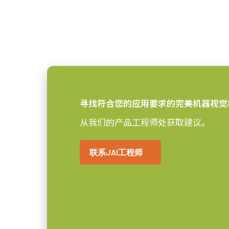
1/2.9 inch
感光芯片尺寸
Apex系列AP-3200T/AP-1600
3.45 x 3.45 µm
像素尺寸 横x纵
只能使用提供的长度合适的M3螺丝
全局快门
快门方式
板。
6.3 毫米
感光芯片对角
寻找符合您的应用要求的完美机器视觉
Download 2D CAD drawing
5.0 x 3.8 mm
有效感光芯片尺寸
从我们的产品工程师处获取建议。
横x纵
USB-3数据线
44 x 44 x 74 mm
摄像机尺寸 高x宽x
联系JAI工程师
长
USB-3数据线，支持USB供电。
170 克
重量
8/10/12-bit *
视频信号输出
(LKK-U3-AM-Micro B-S-DM)
C口
镜头接口