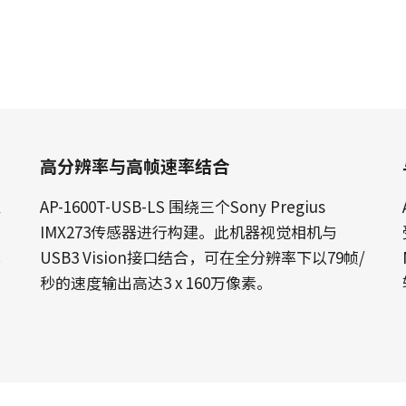
传统拜耳相机提供更好的色彩保真度。
单传感器单色
三线彩色
单色CMOS传感器线阵扫描相机同时具备高
对于不需要JAI的棱镜技术提供的超高色彩
分辨率和超快的扫描速度。分辨率最高可
精确度的应用，三线相机可以提供出色的
达8192像素，行频最高可达200kHz。
彩色线阵扫描性能。
高分辨率与高帧速率结合
双传感器SWIR（棱镜式）
3传感器RGB（棱镜式）
双传感器棱镜式线阵扫描相机能够感知短
3传感器CMOS RGB彩色线阵扫描相机采用
红
AP-1600T-USB-LS 围绕三个Sony Pregius
波红外(SWIR)光线。该相机能够以SWIR光
了尖端的棱镜技术，可为线阵扫描彩色成
谱（900 – 1700纳米）提供双频段成像。
像提供最佳的性能、精确度和功能性。
IMX273传感器进行构建。此机器视觉相机与
色
USB3 Vision接口结合，可在全分辨率下以79帧/
4传感器RGB+NIR（棱镜式）
4传感器R-G-B + SWIR（棱镜
秒的速度输出高达3 x 160万像素。
4传感器线阵扫描相机设计用于同时捕获可
式）
见光谱中的RGB图像数据，以及近红外
4传感器机器视觉线阵扫描相机，可捕获可
(NIR)光谱中的图像数据。
见光谱中的RGB图像数据和短波红外波段
光谱中的图像数据。