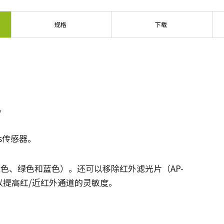
规格
下载
。
gius传感器。
色、绿色和蓝色）。还可以移除红外滤光片（AP-
S），以提高红/近红外通道的灵敏度。