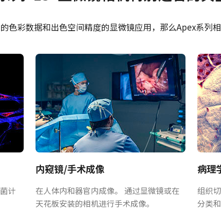
 SDK for JAI (32 bit)
CE Certificate – AP-1
USB
的色彩数据和出色空间精度的显微镜应用，那么Apex系列
 SDK for JAI (64 bit)
RoHS Declaration - A
1600T-USB
列
可补偿多波段相机不同的光路和聚焦特
势。JAI棱镜优化镜头能为您的棱镜相
内窥镜/手术成像
病理
信息，
请下载我们的镜头手册。
菌计
在人体内和器官内成像。 通过显微镜或在
组织切
天花板安装的相机进行手术成像。
分类和