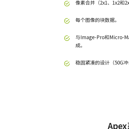
像素合并（2x1、1x2和2
每个图像的块数据。
与Image-Pro和Mic
成。
稳固紧凑的设计（50G冲
规格
下载
使用说明书＆数据表
Apex系列
软件
系列名
Ap