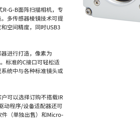
Apex显微镜解决方案
Sweep系列
S棱镜式R-G-B面阵扫描相机，专
低噪声、高敏感度棱镜式相机，专为先进
单色和三线线阵扫描相机具备快速的扫描
的彩色显微镜应用而设计。
速度和超高的图像质量。
造。多传感器棱镜技术可提
和空间精度，同时USB3
Sweep+系列
Wave系列
多传感器棱镜彩色/ RGB/NIR和
用于短波红外（SWIR）成像的单传感器
RGB/SWIR线扫描相机结合了精度、灵敏
InGaAs 线扫描相机和面扫描相机
度和多光谱选项。
英寸传感器进行打造，像素为
45 µm。标准的C接口可轻松适
单传感器彩色
单传感器单色
型系统中与各种标准镜头或
具有多样化的彩色单传感器逐行面阵扫描
具有多种类的单色单传感器逐行面阵扫描
相机可供选择，同时配备CMOS传感器，包
相机可供选择，同时配备CMOS传感器，包
括最新的Sony Pregius 传感器。
括最新的Sony Pregius 传感器。
客户可以选择订购不搭载IR
单传感器紫外敏感
双传感器彩色+NIR（棱镜式）
S)。驱动程序/设备适配器还可
JAI提供多种紫外敏感逐行面阵扫描相机来
JAI的多光谱棱镜相机通过单一光学路径同
满足特定的分辨率、速度和光学需求。
时提供可见光谱和NIR光谱的图像。
ro软件（单独出售）和Micro-
3传感器 - RGB（棱镜式）
3-CMOS棱镜式RGB面阵扫描相机，能够比