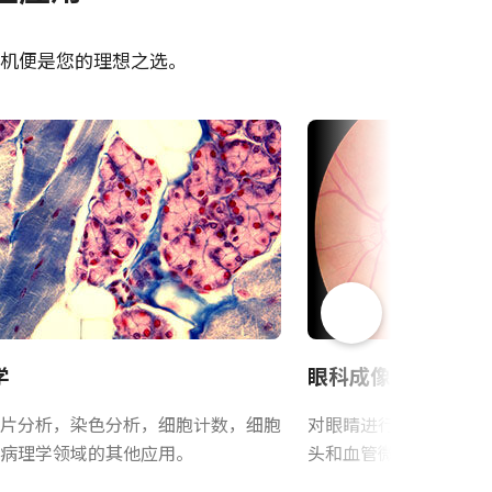
600T-
CAD file - AP-3200T-USB
相机便是您的理想之选。
eBUS Player User Guide -
P-
(Latest Version)
Camera Selection Guide -
Chinese
Frame Rate Calculator - AP-
1600T-USB
学
眼科成像
片分析，染色分析，细胞计数，细胞
对眼睛进行内部检查，
病理学领域的其他应用。
头和血管微循环。