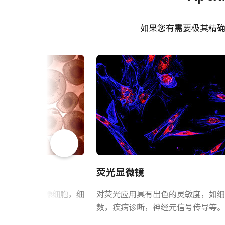
AP-1600T-USB-LS
型号
Datasheet - AP-1600T-USB-
eBUS
LS
面阵扫描
摄像机类别
如果您有需要极其精确
eBUS
Manual - AP-1600T-USB
彩色
彩色/黑白
Visible + NIR
波长
“棱镜优化”镜头系
1.6 百万像素
规格
1456 x 1088 px
规格 横x纵
JAI棱镜优化镜头采用特殊设计，
79 fps
帧率/线率
性，助您充分发挥棱镜技术的全部优
机提供清晰锐利的优质图像。
是
ROI
荧光显微镜
USB3 Vision
接口
如需了解适用于特定相机型号的镜头
织扫描仪中成像细胞，细
对荧光应用具有出色的灵敏度，如细
3xCMOS RGB
感光芯片
数，疾病诊断，神经元信号传导等。
MP-44 三脚架转接板
IMX273
感光芯片名