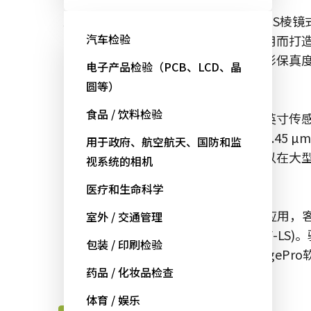
Apex AP-1600T-USB-LS是一款3-CMO
汽车检验
为医疗和生命科学市场中的显微镜应用而打
供比传统拜耳彩色相机更为出众的色彩保真度
电子产品检验（PCB、LCD、晶
接口能够提供卓越的即插即用兼容性。
圆等）
食品 / 饮料检验
该相机围绕PregiusTM IMX273 1/2.9
1456 x 1088，像素大小为3.45 µm x 3.
用于政府、航空航天、国防和监
配大多数类型的数码显微镜，或者可以在大
视系统的相机
远心透镜一起使用。
医疗和生命科学
对于需要增强红色/NIR通道敏感度的应用，
室外 / 交通管理
截止滤光片的相机(AP-3200T-USB-NF-L
包装 / 印刷检验
与Media Cybernetics大受欢迎的ImageP
药品 / 化妆品检查
Manager开源软件包一起使用。
体育 / 娱乐