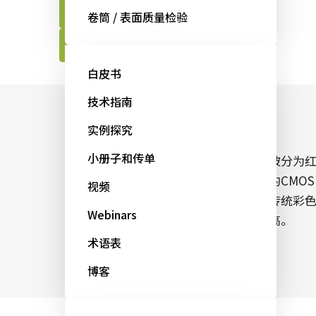
联系JAI工程师
卷筒 / 表面质量检验
下载棱镜技术白皮书
白皮书
技术指南
十分精准的彩色图像数据
实例探究
小册子和传单
借助特殊的棱镜式成像技术，入射光线被分为
色、绿色和蓝色波长，由三个精确对准的CMOS
视频
传感器捕捉。与使用拜耳马赛克技术的传统彩
Webinars
相机相比，其色彩精确度和空间精度更高。
术语表
博客