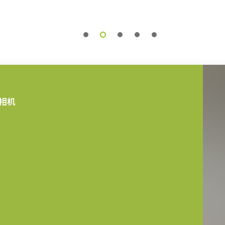
T型号的三脚架转接板。
。 使用较长的螺丝可能会损坏内部电路
相机