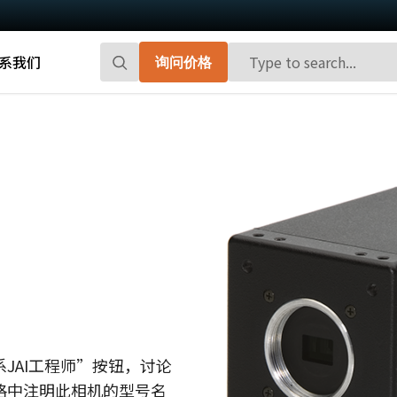
系我们
询问价格
Go-X 系列
Go系列
高性能和高性价比。 用于下一代机器视觉
百万像素面阵扫描相机，能够提供小巧、
系统的CMOS区域扫描相机。
高帧率和前沿的传感器技术。
Spark系列
Fusion系列
先进的面阵扫描相机，能够提供高分辨
多传感器多光谱面阵扫描相机，具备适用
率、高帧率和高图像质量。
于专业成像应用的独特功能。
Fusion Flex-Eye
Apex系列
可订制搭载有两个或三个传感器的多光谱
3-CMOS棱镜式RGB面阵扫描相机，能够比
摄像机(可见光+近红外光)
传统拜耳相机提供更好的色彩保真度。
JAI工程师”按钮，讨论
格中注明此相机的型号名