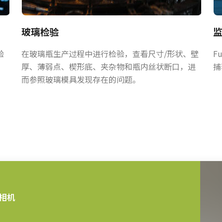
玻璃检验
验
在玻璃瓶生产过程中进行检验，查看尺寸/形状、壁
F
厚、薄弱点、楔形底、夹杂物和瓶内丝状断口，进
捕
而参照玻璃模具发现存在的问题。
相机