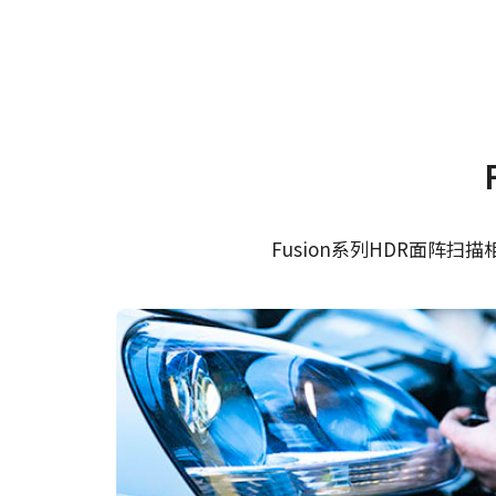
规格
下载
软件
Fusion系列
证书等
系列名
AD-081-CL
型号
Control tool - AD-081CL
CE C
MP-41 三脚架转接板
32bit
面阵扫描
摄像机类别
Fusion系列HDR面
Control tool - AD-081CL
适用于Fusion系列相机的三脚架转
单色
彩色/黑白
64bit
Visible (HDR)
波长
只能使用提供的长度合适的M3螺丝
板。
0.8 百万像素
规格
1024 x 768 px
规格 横x纵
30 fps
帧率/线率