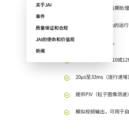
关于JAI
内置图像融合或后期处理程
事件
为HDR提供30 fps的运
质量保证和合规
JAI的使命和价值观
4.65 μm方形像素。
新闻
每个通道具有8、10或12位
20µs至33ms（逐行
提供PIV（粒子图像测速
模拟视频输出，可用于