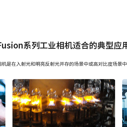
其他
Fusion系列工业相机适合的典型应
ertificate – AD-081CL
[Technical notes] HD
methods - 2CCD & S
阵扫描相机是在入射光和明亮反射光并存的场景中或高对比度场景
Trigger
接板。
Camera Selection Gui
Chinese
。 使用较长的螺丝可能会损坏内部电路