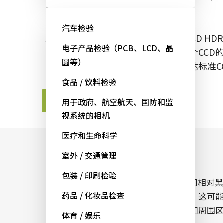
称，以便我们更好地为您提供帮助。
汽车检验
AD-081CL是一款80万像素棱镜式2-CCD 
电子产品检验（PCB、LCD、晶
谱敏感的单色传感器。可独立设置两个CCD
圆等）
合两个同步视频流，可使相机提供高达标准C
食品 / 饮料检验
联系JAI工程师
用于政府、航空航天、国防和监
视系统的相机
医疗和生命科学
室外 / 交通管理
高动态范围(HDR)成像
包装 / 印刷检验
JAI的Fusion HDR相机能够在极其明亮和相对黑
药品 / 化妆品检查
暗的区域并存的场景中对细节进行区分。这可
发生于存在入射光的场景中（例如光源和周围
体育 / 娱乐