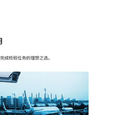
使用说明书＆数据表 -
用
Discontinued
R fusion
equence
Manual - AD-081CL
中完成检验任务的理想之选。
Datasheet - AD-081CL
de -