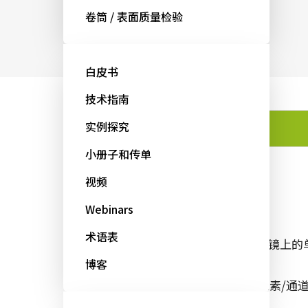
域的成像）。
卷筒 / 表面质量检验
白皮书
技术指南
实例探究
功能
小册子和传单
视频
功能
Webinars
术语表
2个安装在光学棱镜上的
博客
1024 x 768有源像素/通