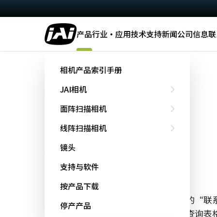
产品
行业·应用
技术
支持
新闻
公司信息
联
主页
AD-081-CL
相机产品索引手册
JAI相机
[停产产品]
面阵扫描相机
Fusion系列
线阵扫描相机
AD-081CL
镜头
2-CCD HDR相机
支持与软件
按产品下载
该产品已停产，不再供货。 单击下面的“联系
停产产品
您的要求并探索其他产品选项。 请在查询表