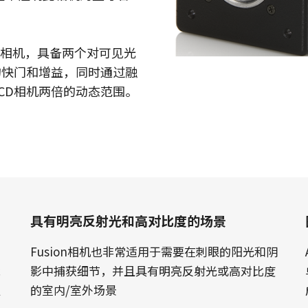
Apex显微镜解决方案
Sweep系列
低噪声、高敏感度棱镜式相机，专为先进
单色和三线线阵扫描相机具备快速的扫描
的彩色显微镜应用而设计。
速度和超高的图像质量。
HDR相机，具备两个对可见光
的快门和增益，同时通过融
Sweep+系列
Wave系列
CD相机两倍的动态范围。
多传感器棱镜彩色/ RGB/NIR和
用于短波红外（SWIR）成像的单传感器
RGB/SWIR线扫描相机结合了精度、灵敏
InGaAs 线扫描相机和面扫描相机
度和多光谱选项。
单传感器彩色
单传感器单色
具有多样化的彩色单传感器逐行面阵扫描
具有多种类的单色单传感器逐行面阵扫描
相机可供选择，同时配备CMOS传感器，包
相机可供选择，同时配备CMOS传感器，包
括最新的Sony Pregius 传感器。
括最新的Sony Pregius 传感器。
具有明亮反射光和高对比度的场景
单传感器紫外敏感
双传感器彩色+NIR（棱镜式）
JAI提供多种紫外敏感逐行面阵扫描相机来
JAI的多光谱棱镜相机通过单一光学路径同
满足特定的分辨率、速度和光学需求。
时提供可见光谱和NIR光谱的图像。
Fusion相机也非常适用于需要在刺眼的阳光和阴
能
影中捕获细节，并且具有明亮反射光或高对比度
区
的室内/室外场景
3传感器 - RGB（棱镜式）
3-CMOS棱镜式RGB面阵扫描相机，能够比