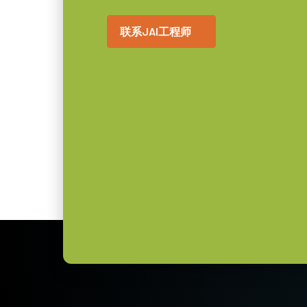
长
联系JAI工程师
400 克
重量
8/10/-bit
视频信号输出
C口
镜头接口
3.8 瓦
耗电
-5°C to +45°C
动作温度 (自然放热
时)