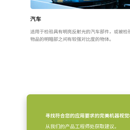
否
ROI
汽车
Camera Link接口
接口
适用于检验具有明亮反射光的汽车部件，或被检
感光芯片
物品的明暗部之间有较强对比度的物体。
ICX204AL
感光芯片名
1/3 inch
感光芯片尺寸
4.65 x 4.65 µm
像素尺寸 横x纵
全局快门
快门方式
6 毫米
感光芯片对角
4.8 x 3.6 mm
有效感光芯片尺寸
寻找符合您的应用要求的完美机器视觉
横x纵
从我们的产品工程师处获取建议。
55 x 55 x 80 mm
摄像机尺寸 高x宽x