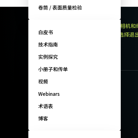
卷筒 / 表面质量检验
JAI的电子通讯提供有关产品（区域扫描相机
白皮书
通讯都包含取消订阅链接。 您可以随时选择退
政策。
技术指南
订阅我们的新闻
实例探究
小册子和传单
视频
Webinars
术语表
博客