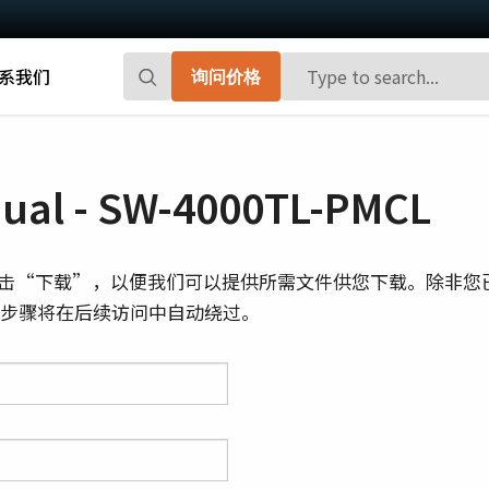
系我们
询问价格
Go-X 系列
Go系列
高性能和高性价比。 用于下一代机器视觉
百万像素面阵扫描相机，能够提供小巧、
al - SW-4000TL-PMCL
系统的CMOS区域扫描相机。
高帧率和前沿的传感器技术。
Spark系列
Fusion系列
击“下载”，以便我们可以提供所需文件供您下载。除非您
先进的面阵扫描相机，能够提供高分辨
多传感器多光谱面阵扫描相机，具备适用
则此步骤将在后续访问中自动绕过。
率、高帧率和高图像质量。
于专业成像应用的独特功能。
Fusion Flex-Eye
Apex系列
可订制搭载有两个或三个传感器的多光谱
3-CMOS棱镜式RGB面阵扫描相机，能够比
摄像机(可见光+近红外光)
传统拜耳相机提供更好的色彩保真度。