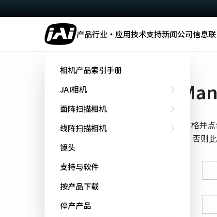
产品
行业·应用
技术
支持
新闻
公司信息
联
主页
Manual - SW-4000TL-PMCL
相机产品索引手册
下载 Manu
JAI相机
面阵扫描相机
填写下面的表格并点
线阵扫描相机
cookie跟踪，否
镜头
支持与软件
姓氏
按产品下载
名字
停产产品