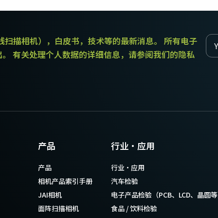
传统拜耳相机提供更好的色彩保真度。
和线扫描相机），白皮书，技术等的最新消息。 所有电子
单传感器单色
三线彩色
单色CMOS传感器线阵扫描相机同时具备高
对于不需要JAI的棱镜技术提供的超高色彩
出。 有关处理个人数据的详细信息，请参阅我们的隐私
分辨率和超快的扫描速度。分辨率最高可
精确度的应用，三线相机可以提供出色的
达8192像素，行频最高可达200kHz。
彩色线阵扫描性能。
双传感器SWIR（棱镜式）
3传感器RGB（棱镜式）
双传感器棱镜式线阵扫描相机能够感知短
3传感器CMOS RGB彩色线阵扫描相机采用
波红外(SWIR)光线。该相机能够以SWIR光
了尖端的棱镜技术，可为线阵扫描彩色成
谱（900 – 1700纳米）提供双频段成像。
像提供最佳的性能、精确度和功能性。
4传感器RGB+NIR（棱镜式）
4传感器R-G-B + SWIR（棱镜
产品
行业·应用
4传感器线阵扫描相机设计用于同时捕获可
式）
见光谱中的RGB图像数据，以及近红外
4传感器机器视觉线阵扫描相机，可捕获可
产品
行业·应用
(NIR)光谱中的图像数据。
见光谱中的RGB图像数据和短波红外波段
光谱中的图像数据。
相机产品索引手册
汽车检验
JAI相机
电子产品检验（PCB、LCD、晶圆
面阵扫描相机
食品 / 饮料检验