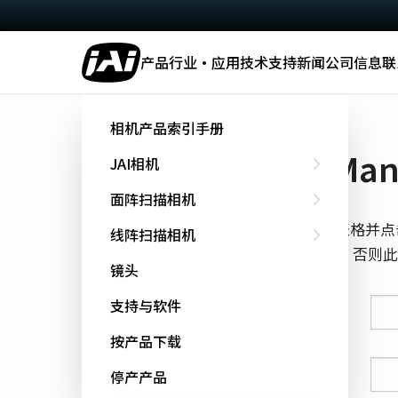
产品
行业·应用
技术
支持
新闻
公司信息
联
主页
Manual - SP-45000-CXP4A
相机产品索引手册
下载 Manu
JAI相机
面阵扫描相机
填写下面的表格并点
线阵扫描相机
cookie跟踪，否
镜头
支持与软件
姓氏
按产品下载
名字
停产产品