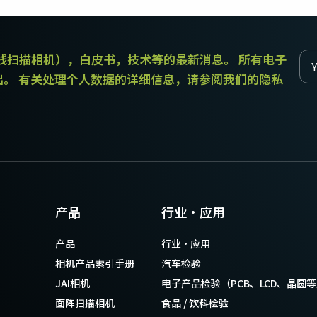
传统拜耳相机提供更好的色彩保真度。
和线扫描相机），白皮书，技术等的最新消息。 所有电子
单传感器单色
三线彩色
单色CMOS传感器线阵扫描相机同时具备高
对于不需要JAI的棱镜技术提供的超高色彩
出。 有关处理个人数据的详细信息，请参阅我们的隐私
分辨率和超快的扫描速度。分辨率最高可
精确度的应用，三线相机可以提供出色的
达8192像素，行频最高可达200kHz。
彩色线阵扫描性能。
双传感器SWIR（棱镜式）
3传感器RGB（棱镜式）
双传感器棱镜式线阵扫描相机能够感知短
3传感器CMOS RGB彩色线阵扫描相机采用
波红外(SWIR)光线。该相机能够以SWIR光
了尖端的棱镜技术，可为线阵扫描彩色成
谱（900 – 1700纳米）提供双频段成像。
像提供最佳的性能、精确度和功能性。
4传感器RGB+NIR（棱镜式）
4传感器R-G-B + SWIR（棱镜
产品
行业·应用
4传感器线阵扫描相机设计用于同时捕获可
式）
见光谱中的RGB图像数据，以及近红外
4传感器机器视觉线阵扫描相机，可捕获可
产品
行业·应用
(NIR)光谱中的图像数据。
见光谱中的RGB图像数据和短波红外波段
光谱中的图像数据。
相机产品索引手册
汽车检验
JAI相机
电子产品检验（PCB、LCD、晶圆
面阵扫描相机
食品 / 饮料检验