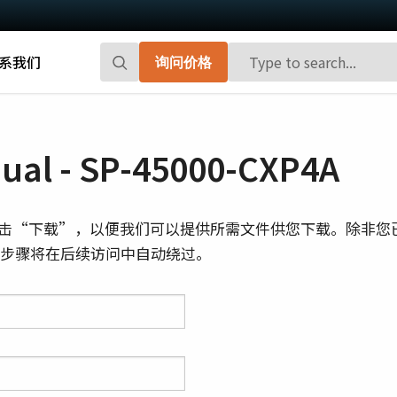
系我们
询问价格
Go-X 系列
Go系列
高性能和高性价比。 用于下一代机器视觉
百万像素面阵扫描相机，能够提供小巧、
al - SP-45000-CXP4A
系统的CMOS区域扫描相机。
高帧率和前沿的传感器技术。
Spark系列
Fusion系列
击“下载”，以便我们可以提供所需文件供您下载。除非您
先进的面阵扫描相机，能够提供高分辨
多传感器多光谱面阵扫描相机，具备适用
则此步骤将在后续访问中自动绕过。
率、高帧率和高图像质量。
于专业成像应用的独特功能。
Fusion Flex-Eye
Apex系列
可订制搭载有两个或三个传感器的多光谱
3-CMOS棱镜式RGB面阵扫描相机，能够比
摄像机(可见光+近红外光)
传统拜耳相机提供更好的色彩保真度。