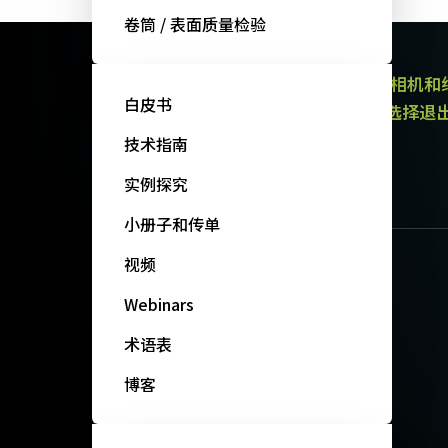
卷筒 / 表面质量检验
JAI的电子通讯提供有关产品（区域扫描相机
白皮书
通讯都包含取消订阅链接。 您可以随时选择退
政策。
技术指南
订阅我们的新闻
实例探究
小册子和传单
视频
Webinars
术语表
博客