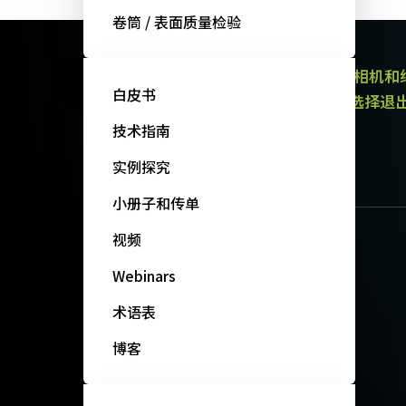
卷筒 / 表面质量检验
JAI的电子通讯提供有关产品（区域扫描相机
白皮书
通讯都包含取消订阅链接。 您可以随时选择退
政策。
技术指南
订阅我们的新闻
实例探究
小册子和传单
视频
Webinars
术语表
博客