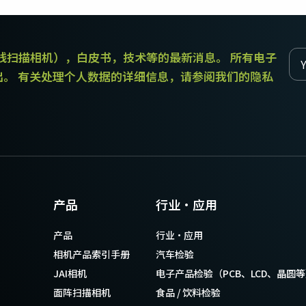
传统拜耳相机提供更好的色彩保真度。
和线扫描相机），白皮书，技术等的最新消息。 所有电子
单传感器单色
三线彩色
单色CMOS传感器线阵扫描相机同时具备高
对于不需要JAI的棱镜技术提供的超高色彩
出。 有关处理个人数据的详细信息，请参阅我们的隐私
分辨率和超快的扫描速度。分辨率最高可
精确度的应用，三线相机可以提供出色的
达8192像素，行频最高可达200kHz。
彩色线阵扫描性能。
双传感器SWIR（棱镜式）
3传感器RGB（棱镜式）
双传感器棱镜式线阵扫描相机能够感知短
3传感器CMOS RGB彩色线阵扫描相机采用
波红外(SWIR)光线。该相机能够以SWIR光
了尖端的棱镜技术，可为线阵扫描彩色成
谱（900 – 1700纳米）提供双频段成像。
像提供最佳的性能、精确度和功能性。
4传感器RGB+NIR（棱镜式）
4传感器R-G-B + SWIR（棱镜
产品
行业·应用
4传感器线阵扫描相机设计用于同时捕获可
式）
见光谱中的RGB图像数据，以及近红外
4传感器机器视觉线阵扫描相机，可捕获可
产品
行业·应用
(NIR)光谱中的图像数据。
见光谱中的RGB图像数据和短波红外波段
光谱中的图像数据。
相机产品索引手册
汽车检验
JAI相机
电子产品检验（PCB、LCD、晶圆
面阵扫描相机
食品 / 饮料检验