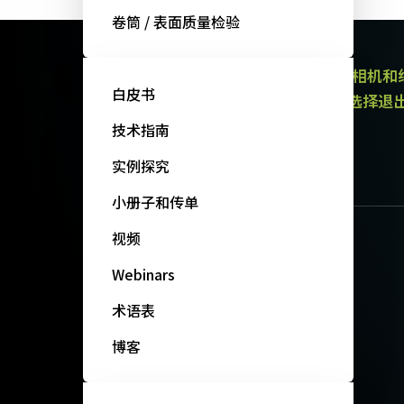
卷筒 / 表面质量检验
JAI的电子通讯提供有关产品（区域扫描相机
白皮书
通讯都包含取消订阅链接。 您可以随时选择退
政策。
技术指南
订阅我们的新闻
实例探究
小册子和传单
视频
Webinars
术语表
博客