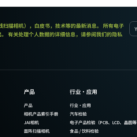
传统拜耳相机提供更好的色彩保真度。
和线扫描相机），白皮书，技术等的最新消息。 所有电子
单传感器单色
三线彩色
单色CMOS传感器线阵扫描相机同时具备高
对于不需要JAI的棱镜技术提供的超高色彩
出。 有关处理个人数据的详细信息，请参阅我们的隐私
分辨率和超快的扫描速度。分辨率最高可
精确度的应用，三线相机可以提供出色的
达8192像素，行频最高可达200kHz。
彩色线阵扫描性能。
双传感器SWIR（棱镜式）
3传感器RGB（棱镜式）
双传感器棱镜式线阵扫描相机能够感知短
3传感器CMOS RGB彩色线阵扫描相机采用
波红外(SWIR)光线。该相机能够以SWIR光
了尖端的棱镜技术，可为线阵扫描彩色成
谱（900 – 1700纳米）提供双频段成像。
像提供最佳的性能、精确度和功能性。
4传感器RGB+NIR（棱镜式）
4传感器R-G-B + SWIR（棱镜
产品
行业·应用
4传感器线阵扫描相机设计用于同时捕获可
式）
见光谱中的RGB图像数据，以及近红外
4传感器机器视觉线阵扫描相机，可捕获可
产品
行业·应用
(NIR)光谱中的图像数据。
见光谱中的RGB图像数据和短波红外波段
光谱中的图像数据。
相机产品索引手册
汽车检验
JAI相机
电子产品检验（PCB、LCD、晶圆
面阵扫描相机
食品 / 饮料检验