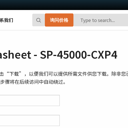
系我们
询问价格
Go-X 系列
Go系列
高性能和高性价比。 用于下一代机器视觉
百万像素面阵扫描相机，能够提供小巧、
sheet - SP-45000-CXP4
系统的CMOS区域扫描相机。
高帧率和前沿的传感器技术。
Spark系列
Fusion系列
击“下载”，以便我们可以提供所需文件供您下载。除非您
先进的面阵扫描相机，能够提供高分辨
多传感器多光谱面阵扫描相机，具备适用
则此步骤将在后续访问中自动绕过。
率、高帧率和高图像质量。
于专业成像应用的独特功能。
Fusion Flex-Eye
Apex系列
可订制搭载有两个或三个传感器的多光谱
3-CMOS棱镜式RGB面阵扫描相机，能够比
摄像机(可见光+近红外光)
传统拜耳相机提供更好的色彩保真度。