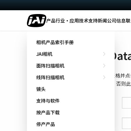
产品
行业·应用
技术
支持
新闻
公司信息
联
主页
Datasheet - SP-45000-CXP4
相机产品索引手册
下载 Data
JAI相机
面阵扫描相机
填写下面的表格并点
线阵扫描相机
cookie跟踪，否
镜头
支持与软件
姓氏
按产品下载
名字
停产产品