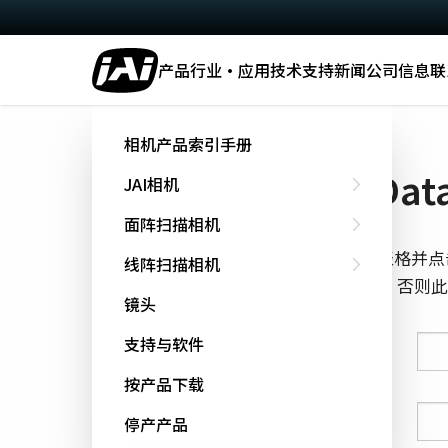
产品
行业·应用
技术
支持
新闻
公司信息
联
主页
Datasheet - GOX-6409-PGE
相机产品索引手册
下载 Data
JAI相机
面阵扫描相机
填写下面的表格并点
线阵扫描相机
cookie跟踪，否
镜头
支持与软件
姓氏
按产品下载
名字
停产产品