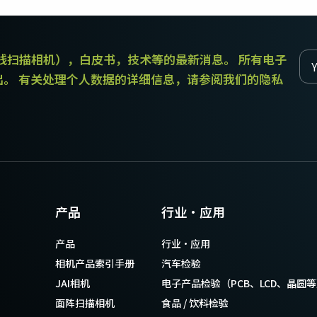
传统拜耳相机提供更好的色彩保真度。
和线扫描相机），白皮书，技术等的最新消息。 所有电子
单传感器单色
三线彩色
单色CMOS传感器线阵扫描相机同时具备高
对于不需要JAI的棱镜技术提供的超高色彩
出。 有关处理个人数据的详细信息，请参阅我们的隐私
分辨率和超快的扫描速度。分辨率最高可
精确度的应用，三线相机可以提供出色的
达8192像素，行频最高可达200kHz。
彩色线阵扫描性能。
双传感器SWIR（棱镜式）
3传感器RGB（棱镜式）
双传感器棱镜式线阵扫描相机能够感知短
3传感器CMOS RGB彩色线阵扫描相机采用
波红外(SWIR)光线。该相机能够以SWIR光
了尖端的棱镜技术，可为线阵扫描彩色成
谱（900 – 1700纳米）提供双频段成像。
像提供最佳的性能、精确度和功能性。
4传感器RGB+NIR（棱镜式）
4传感器R-G-B + SWIR（棱镜
产品
行业·应用
4传感器线阵扫描相机设计用于同时捕获可
式）
见光谱中的RGB图像数据，以及近红外
4传感器机器视觉线阵扫描相机，可捕获可
产品
行业·应用
(NIR)光谱中的图像数据。
见光谱中的RGB图像数据和短波红外波段
光谱中的图像数据。
相机产品索引手册
汽车检验
JAI相机
电子产品检验（PCB、LCD、晶圆
面阵扫描相机
食品 / 饮料检验