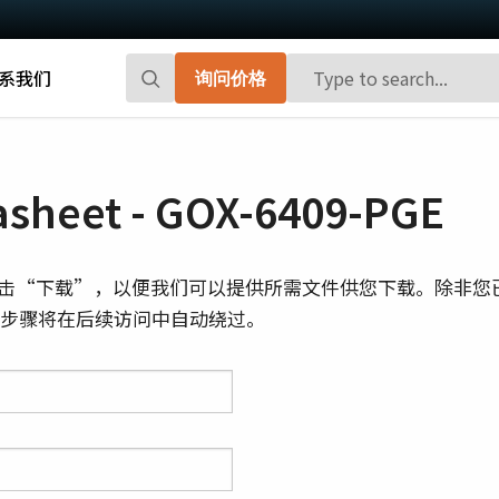
系我们
询问价格
Go-X 系列
Go系列
高性能和高性价比。 用于下一代机器视觉
百万像素面阵扫描相机，能够提供小巧、
sheet - GOX-6409-PGE
系统的CMOS区域扫描相机。
高帧率和前沿的传感器技术。
Spark系列
Fusion系列
击“下载”，以便我们可以提供所需文件供您下载。除非您
先进的面阵扫描相机，能够提供高分辨
多传感器多光谱面阵扫描相机，具备适用
则此步骤将在后续访问中自动绕过。
率、高帧率和高图像质量。
于专业成像应用的独特功能。
Fusion Flex-Eye
Apex系列
可订制搭载有两个或三个传感器的多光谱
3-CMOS棱镜式RGB面阵扫描相机，能够比
摄像机(可见光+近红外光)
传统拜耳相机提供更好的色彩保真度。