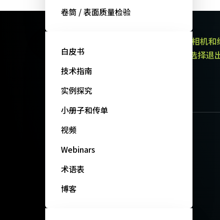
卷筒 / 表面质量检验
JAI的电子通讯提供有关产品（区域扫描相机
白皮书
通讯都包含取消订阅链接。 您可以随时选择退
政策。
技术指南
订阅我们的新闻
实例探究
小册子和传单
视频
Webinars
术语表
博客