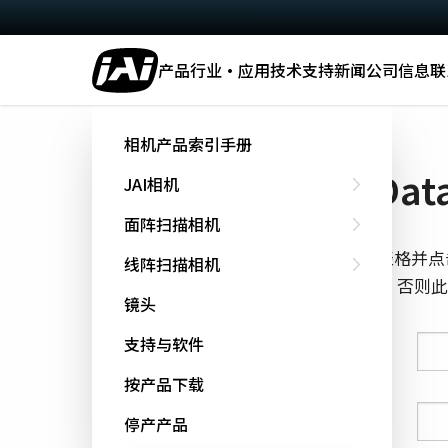
产品
行业·应用
技术
支持
新闻
公司信息
联
主页
Datasheet - GOX-5105-PGE
相机产品索引手册
下载 Data
JAI相机
面阵扫描相机
填写下面的表格并点
线阵扫描相机
cookie跟踪，否
镜头
支持与软件
姓氏
按产品下载
名字
停产产品