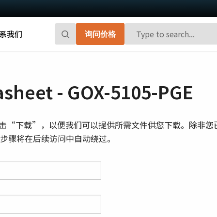
系我们
询问价格
Go-X 系列
Go系列
高性能和高性价比。 用于下一代机器视觉
百万像素面阵扫描相机，能够提供小巧、
sheet - GOX-5105-PGE
系统的CMOS区域扫描相机。
高帧率和前沿的传感器技术。
Spark系列
Fusion系列
击“下载”，以便我们可以提供所需文件供您下载。除非您
先进的面阵扫描相机，能够提供高分辨
多传感器多光谱面阵扫描相机，具备适用
则此步骤将在后续访问中自动绕过。
率、高帧率和高图像质量。
于专业成像应用的独特功能。
Fusion Flex-Eye
Apex系列
可订制搭载有两个或三个传感器的多光谱
3-CMOS棱镜式RGB面阵扫描相机，能够比
摄像机(可见光+近红外光)
传统拜耳相机提供更好的色彩保真度。