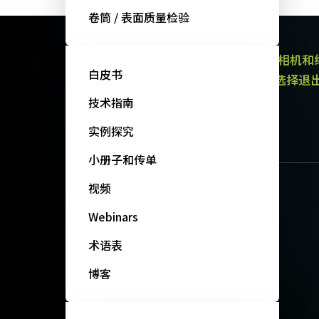
卷筒 / 表面质量检验
JAI的电子通讯提供有关产品（区域扫描相机
白皮书
通讯都包含取消订阅链接。 您可以随时选择退
政策。
技术指南
订阅我们的新闻
实例探究
小册子和传单
视频
Webinars
术语表
博客