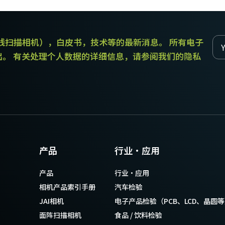
传统拜耳相机提供更好的色彩保真度。
和线扫描相机），白皮书，技术等的最新消息。 所有电子
单传感器单色
三线彩色
单色CMOS传感器线阵扫描相机同时具备高
对于不需要JAI的棱镜技术提供的超高色彩
出。 有关处理个人数据的详细信息，请参阅我们的隐私
分辨率和超快的扫描速度。分辨率最高可
精确度的应用，三线相机可以提供出色的
达8192像素，行频最高可达200kHz。
彩色线阵扫描性能。
双传感器SWIR（棱镜式）
3传感器RGB（棱镜式）
双传感器棱镜式线阵扫描相机能够感知短
3传感器CMOS RGB彩色线阵扫描相机采用
波红外(SWIR)光线。该相机能够以SWIR光
了尖端的棱镜技术，可为线阵扫描彩色成
谱（900 – 1700纳米）提供双频段成像。
像提供最佳的性能、精确度和功能性。
4传感器RGB+NIR（棱镜式）
4传感器R-G-B + SWIR（棱镜
产品
行业·应用
4传感器线阵扫描相机设计用于同时捕获可
式）
见光谱中的RGB图像数据，以及近红外
4传感器机器视觉线阵扫描相机，可捕获可
产品
行业·应用
(NIR)光谱中的图像数据。
见光谱中的RGB图像数据和短波红外波段
光谱中的图像数据。
相机产品索引手册
汽车检验
JAI相机
电子产品检验（PCB、LCD、晶圆
面阵扫描相机
食品 / 饮料检验