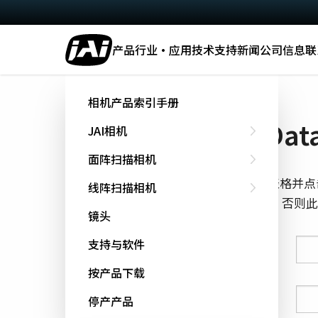
产品
行业·应用
技术
支持
新闻
公司信息
联
主页
Datasheet - GOX-12401-PGE
相机产品索引手册
下载 Data
JAI相机
面阵扫描相机
填写下面的表格并点
线阵扫描相机
cookie跟踪，否
镜头
支持与软件
姓氏
按产品下载
名字
停产产品