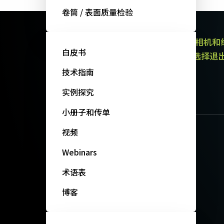
卷筒 / 表面质量检验
JAI的电子通讯提供有关产品（区域扫描相机
白皮书
通讯都包含取消订阅链接。 您可以随时选择退
政策。
技术指南
订阅我们的新闻
实例探究
小册子和传单
视频
Webinars
术语表
博客