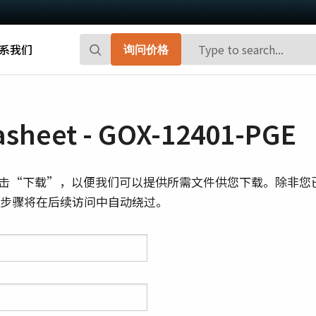
系我们
询问价格
Go-X 系列
Go系列
高性能和高性价比。 用于下一代机器视觉
百万像素面阵扫描相机，能够提供小巧、
sheet - GOX-12401-PGE
系统的CMOS区域扫描相机。
高帧率和前沿的传感器技术。
Spark系列
Fusion系列
击“下载”，以便我们可以提供所需文件供您下载。除非您
先进的面阵扫描相机，能够提供高分辨
多传感器多光谱面阵扫描相机，具备适用
则此步骤将在后续访问中自动绕过。
率、高帧率和高图像质量。
于专业成像应用的独特功能。
Fusion Flex-Eye
Apex系列
可订制搭载有两个或三个传感器的多光谱
3-CMOS棱镜式RGB面阵扫描相机，能够比
摄像机(可见光+近红外光)
传统拜耳相机提供更好的色彩保真度。