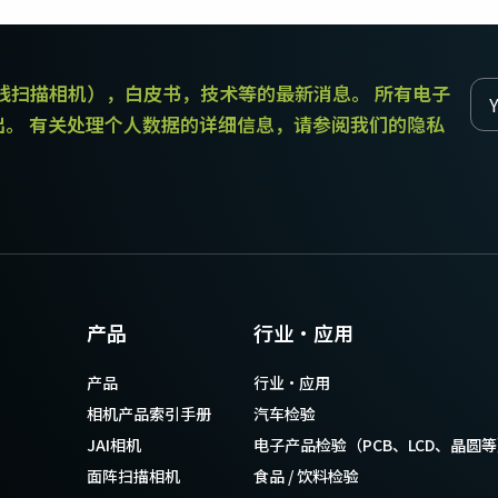
传统拜耳相机提供更好的色彩保真度。
和线扫描相机），白皮书，技术等的最新消息。 所有电子
单传感器单色
三线彩色
单色CMOS传感器线阵扫描相机同时具备高
对于不需要JAI的棱镜技术提供的超高色彩
出。 有关处理个人数据的详细信息，请参阅我们的隐私
分辨率和超快的扫描速度。分辨率最高可
精确度的应用，三线相机可以提供出色的
达8192像素，行频最高可达200kHz。
彩色线阵扫描性能。
双传感器SWIR（棱镜式）
3传感器RGB（棱镜式）
双传感器棱镜式线阵扫描相机能够感知短
3传感器CMOS RGB彩色线阵扫描相机采用
波红外(SWIR)光线。该相机能够以SWIR光
了尖端的棱镜技术，可为线阵扫描彩色成
谱（900 – 1700纳米）提供双频段成像。
像提供最佳的性能、精确度和功能性。
4传感器RGB+NIR（棱镜式）
4传感器R-G-B + SWIR（棱镜
产品
行业·应用
4传感器线阵扫描相机设计用于同时捕获可
式）
见光谱中的RGB图像数据，以及近红外
4传感器机器视觉线阵扫描相机，可捕获可
产品
行业·应用
(NIR)光谱中的图像数据。
见光谱中的RGB图像数据和短波红外波段
光谱中的图像数据。
相机产品索引手册
汽车检验
JAI相机
电子产品检验（PCB、LCD、晶圆
面阵扫描相机
食品 / 饮料检验