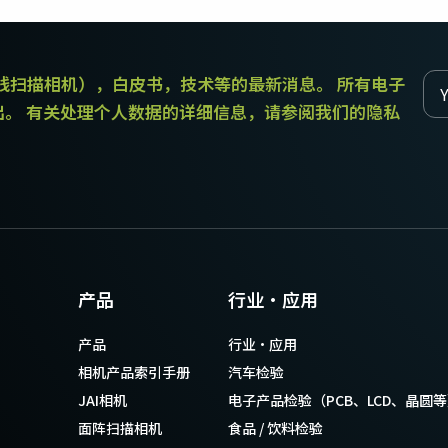
传统拜耳相机提供更好的色彩保真度。
和线扫描相机），白皮书，技术等的最新消息。 所有电子
单传感器单色
三线彩色
单色CMOS传感器线阵扫描相机同时具备高
对于不需要JAI的棱镜技术提供的超高色彩
出。 有关处理个人数据的详细信息，请参阅我们的隐私
分辨率和超快的扫描速度。分辨率最高可
精确度的应用，三线相机可以提供出色的
达8192像素，行频最高可达200kHz。
彩色线阵扫描性能。
双传感器SWIR（棱镜式）
3传感器RGB（棱镜式）
双传感器棱镜式线阵扫描相机能够感知短
3传感器CMOS RGB彩色线阵扫描相机采用
波红外(SWIR)光线。该相机能够以SWIR光
了尖端的棱镜技术，可为线阵扫描彩色成
谱（900 – 1700纳米）提供双频段成像。
像提供最佳的性能、精确度和功能性。
4传感器RGB+NIR（棱镜式）
4传感器R-G-B + SWIR（棱镜
产品
行业·应用
4传感器线阵扫描相机设计用于同时捕获可
式）
见光谱中的RGB图像数据，以及近红外
4传感器机器视觉线阵扫描相机，可捕获可
产品
行业·应用
(NIR)光谱中的图像数据。
见光谱中的RGB图像数据和短波红外波段
光谱中的图像数据。
相机产品索引手册
汽车检验
JAI相机
电子产品检验（PCB、LCD、晶圆
面阵扫描相机
食品 / 饮料检验