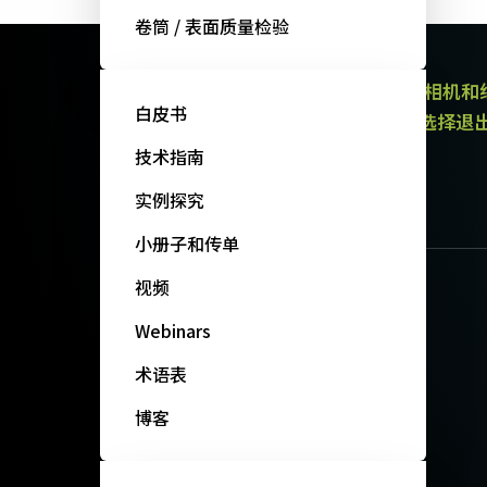
卷筒 / 表面质量检验
JAI的电子通讯提供有关产品（区域扫描相机
白皮书
通讯都包含取消订阅链接。 您可以随时选择退
政策。
技术指南
订阅我们的新闻
实例探究
小册子和传单
视频
Webinars
术语表
博客