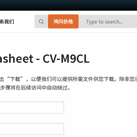
系我们
询问价格
Go-X 系列
Go系列
高性能和高性价比。 用于下一代机器视觉
百万像素面阵扫描相机，能够提供小巧、
sheet - CV-M9CL
系统的CMOS区域扫描相机。
高帧率和前沿的传感器技术。
Spark系列
Fusion系列
击“下载”，以便我们可以提供所需文件供您下载。除非您
先进的面阵扫描相机，能够提供高分辨
多传感器多光谱面阵扫描相机，具备适用
则此步骤将在后续访问中自动绕过。
率、高帧率和高图像质量。
于专业成像应用的独特功能。
Fusion Flex-Eye
Apex系列
可订制搭载有两个或三个传感器的多光谱
3-CMOS棱镜式RGB面阵扫描相机，能够比
摄像机(可见光+近红外光)
传统拜耳相机提供更好的色彩保真度。