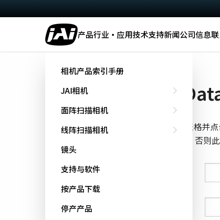
产品
行业·应用
技术
支持
新闻
公司信息
联
主页
Datasheet - CV-M9CL
相机产品索引手册
下载 Data
JAI相机
面阵扫描相机
填写下面的表格并点
线阵扫描相机
cookie跟踪，否
镜头
支持与软件
姓氏
按产品下载
名字
停产产品