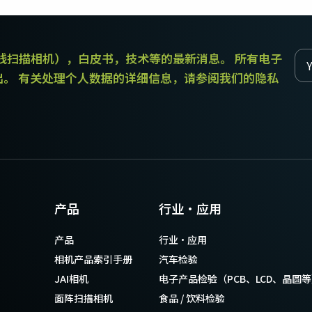
传统拜耳相机提供更好的色彩保真度。
和线扫描相机），白皮书，技术等的最新消息。 所有电子
单传感器单色
三线彩色
单色CMOS传感器线阵扫描相机同时具备高
对于不需要JAI的棱镜技术提供的超高色彩
出。 有关处理个人数据的详细信息，请参阅我们的隐私
分辨率和超快的扫描速度。分辨率最高可
精确度的应用，三线相机可以提供出色的
达8192像素，行频最高可达200kHz。
彩色线阵扫描性能。
双传感器SWIR（棱镜式）
3传感器RGB（棱镜式）
双传感器棱镜式线阵扫描相机能够感知短
3传感器CMOS RGB彩色线阵扫描相机采用
波红外(SWIR)光线。该相机能够以SWIR光
了尖端的棱镜技术，可为线阵扫描彩色成
谱（900 – 1700纳米）提供双频段成像。
像提供最佳的性能、精确度和功能性。
4传感器RGB+NIR（棱镜式）
4传感器R-G-B + SWIR（棱镜
产品
行业·应用
4传感器线阵扫描相机设计用于同时捕获可
式）
见光谱中的RGB图像数据，以及近红外
4传感器机器视觉线阵扫描相机，可捕获可
产品
行业·应用
(NIR)光谱中的图像数据。
见光谱中的RGB图像数据和短波红外波段
光谱中的图像数据。
相机产品索引手册
汽车检验
JAI相机
电子产品检验（PCB、LCD、晶圆
面阵扫描相机
食品 / 饮料检验