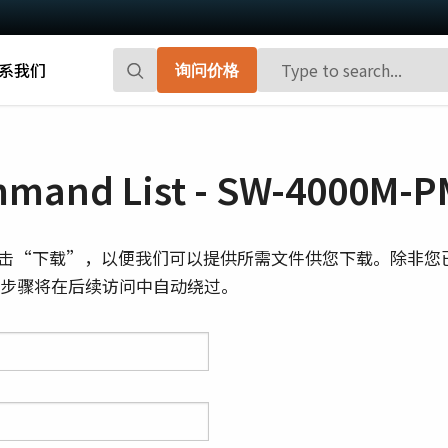
系我们
询问价格
Go-X 系列
Go系列
高性能和高性价比。 用于下一代机器视觉
百万像素面阵扫描相机，能够提供小巧、
and List - SW-4000M-P
系统的CMOS区域扫描相机。
高帧率和前沿的传感器技术。
Spark系列
Fusion系列
击“下载”，以便我们可以提供所需文件供您下载。除非您
先进的面阵扫描相机，能够提供高分辨
多传感器多光谱面阵扫描相机，具备适用
则此步骤将在后续访问中自动绕过。
率、高帧率和高图像质量。
于专业成像应用的独特功能。
Fusion Flex-Eye
Apex系列
可订制搭载有两个或三个传感器的多光谱
3-CMOS棱镜式RGB面阵扫描相机，能够比
摄像机(可见光+近红外光)
传统拜耳相机提供更好的色彩保真度。