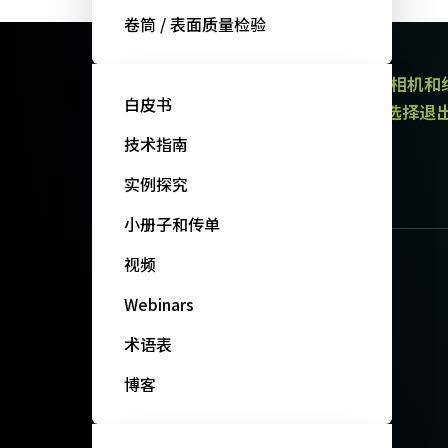
卷筒 / 表面质量检验
JAI的电子通讯提供有关产品（区域扫描相机
白皮书
通讯都包含取消订阅链接。 您可以随时选择退
政策。
技术指南
订阅我们的新闻
实例探究
小册子和传单
视频
Webinars
术语表
博客