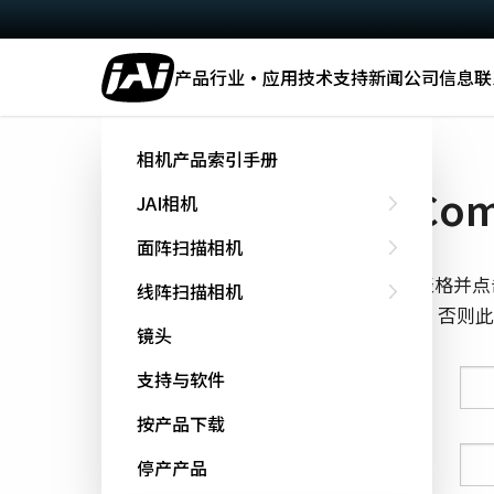
产品
行业·应用
技术
支持
新闻
公司信息
联
主页
Command List - SW-4000M-PMCL
相机产品索引手册
下载 Comm
JAI相机
面阵扫描相机
填写下面的表格并点
线阵扫描相机
cookie跟踪，否
镜头
支持与软件
姓氏
按产品下载
名字
停产产品