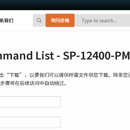
系我们
询问价格
Go-X 系列
Go系列
高性能和高性价比。 用于下一代机器视觉
百万像素面阵扫描相机，能够提供小巧、
and List - SP-12400-P
系统的CMOS区域扫描相机。
高帧率和前沿的传感器技术。
Spark系列
Fusion系列
击“下载”，以便我们可以提供所需文件供您下载。除非您
先进的面阵扫描相机，能够提供高分辨
多传感器多光谱面阵扫描相机，具备适用
则此步骤将在后续访问中自动绕过。
率、高帧率和高图像质量。
于专业成像应用的独特功能。
Fusion Flex-Eye
Apex系列
可订制搭载有两个或三个传感器的多光谱
3-CMOS棱镜式RGB面阵扫描相机，能够比
摄像机(可见光+近红外光)
传统拜耳相机提供更好的色彩保真度。