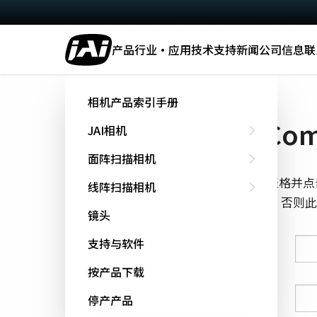
产品
行业·应用
技术
支持
新闻
公司信息
联
主页
Command List - SP-12400-PMCL
相机产品索引手册
下载 Comm
JAI相机
面阵扫描相机
填写下面的表格并点
线阵扫描相机
cookie跟踪，否
镜头
支持与软件
姓氏
按产品下载
名字
停产产品