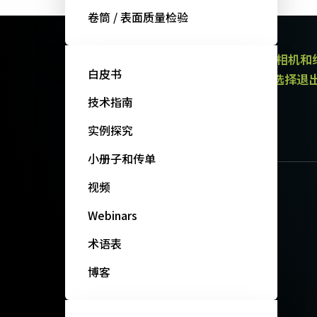
卷筒 / 表面质量检验
JAI的电子通讯提供有关产品（区域扫描相机
白皮书
通讯都包含取消订阅链接。 您可以随时选择退
政策。
技术指南
订阅我们的新闻
实例探究
小册子和传单
视频
Webinars
术语表
博客