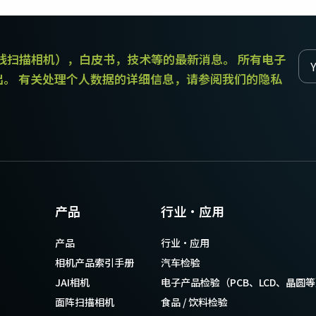
传统拜耳相机提供更好的色彩保真度。
和线扫描相机），白皮书，技术等的最新消息。 所有电子
单传感器单色
三线彩色
单色CMOS传感器线阵扫描相机同时具备高
对于不需要JAI的棱镜技术提供的超高色彩
出。 有关处理个人数据的详细信息，请参阅我们的隐私
分辨率和超快的扫描速度。分辨率最高可
精确度的应用，三线相机可以提供出色的
达8192像素，行频最高可达200kHz。
彩色线阵扫描性能。
双传感器SWIR（棱镜式）
3传感器RGB（棱镜式）
双传感器棱镜式线阵扫描相机能够感知短
3传感器CMOS RGB彩色线阵扫描相机采用
波红外(SWIR)光线。该相机能够以SWIR光
了尖端的棱镜技术，可为线阵扫描彩色成
谱（900 – 1700纳米）提供双频段成像。
像提供最佳的性能、精确度和功能性。
4传感器RGB+NIR（棱镜式）
4传感器R-G-B + SWIR（棱镜
产品
行业·应用
4传感器线阵扫描相机设计用于同时捕获可
式）
见光谱中的RGB图像数据，以及近红外
4传感器机器视觉线阵扫描相机，可捕获可
产品
行业·应用
(NIR)光谱中的图像数据。
见光谱中的RGB图像数据和短波红外波段
光谱中的图像数据。
相机产品索引手册
汽车检验
JAI相机
电子产品检验（PCB、LCD、晶圆
面阵扫描相机
食品 / 饮料检验