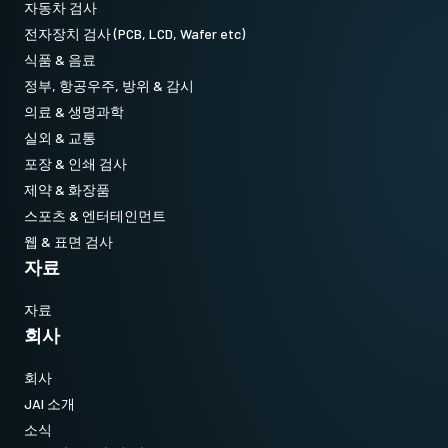
자동차 검사
전자장치 검사 (PCB, LCD, Wafer etc)
식품 & 음료
정부, 항공우주, 방위 & 감시
의료 & 생명과학
실외 & 교통
포장 & 인쇄 검사
제약 & 화장품
스포츠 & 엔터테인먼트
웹 & 표면 검사
자료
자료
회사
회사
JAI 소개
소식