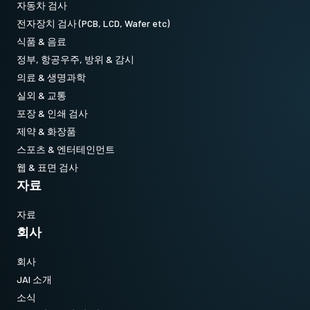
자동차 검사
전자장치 검사 (PCB, LCD, Wafer etc)
식품 & 음료
정부, 항공우주, 방위 & 감시
의료 & 생명과학
실외 & 교통
포장 & 인쇄 검사
제약 & 화장품
스포츠 & 엔터테인먼트
웹 & 표면 검사
자료
자료
회사
회사
JAI 소개
소식