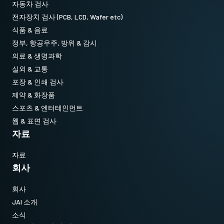
자동차 검사
전자장치 검사 (PCB, LCD, Wafer etc)
식품 & 음료
정부, 항공우주, 방위 & 감시
의료 & 생명과학
실외 & 교통
포장 & 인쇄 검사
제약 & 화장품
스포츠 & 엔터테인먼트
웹 & 표면 검사
자료
자료
회사
회사
JAI 소개
소식