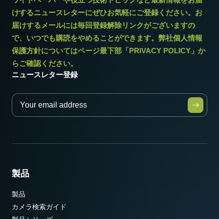
けするニュースレターにぜひお気軽にご登録ください。お
重量
届けするメールには毎回登録解除リンクがございますの
385 g
で、いつでも購読をやめることができます。弊社個人情報
映像信号出力
保護方針についてはページ最下部「PRIVACY POLICY」か
8/10-bit
らご確認ください。
レンズマウント
ニュースレター登録
Cマウント
消費電力
6 W
動作温度 (周辺温度)
-5°C ～ +45°C
製品
製品
カメラ検索ガイド