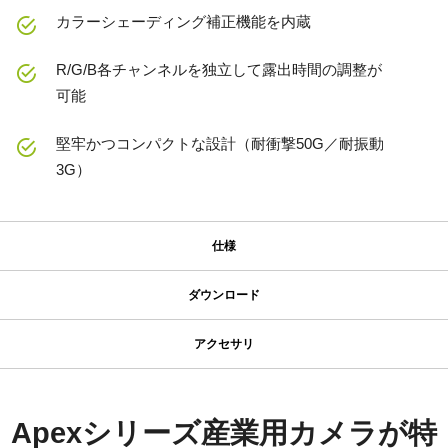
カラーシェーディング補正機能を内蔵
R/G/B各チャンネルを独立して露出時間の調整が
可能
堅牢かつコンパクトな設計（耐衝撃50G／耐振動
3G）
仕様
仕様
ダウンロード
ダウンロード
シリーズ名
アクセサリ
Apex Series
MP-40 三脚マウント
マニュアル＆データシート
型番
CV-M9-CL
マニュアル - CV-M9CL
Apexシリーズ産業用カメラが特
MP-40はCシリーズおよびCV-M9CL、CV-M9GEに対応していま
カメラタイプ