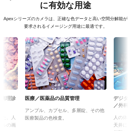
す。
に有効な用途
データシート - CV-M9CL
エリアスキャン
カメラへの固定は2点留めになります。
カラー／モノクロ
Apexシリーズのカメラは、正確な色データと高い空間分解能が
ソフトウェア
カラー
要求されるイメージング用途に最適です。
固定用 M3スクリューネジ付属
Control tool - CV-M9CL
波長
可視光
JAIカメラ専用 ACアダプタ VA-
証明書類
規格
055シリーズ
0.8 MP
CE Certificate – CV-M9CL
規格 横x縦
JAIカメラ専用 ACアダプタ VA-055シリーズ
その他
1024 x 768 px
*出力コネクタの形状によって型番が変わります。
フレームレート/ラインレート
ご注文の際にはBもしくはFをご指定ください。
カメラセレクションガイド（総合カタログ）
30 fps
／病理診
医療／医薬品の品質管理
デジタ
定格出力電圧：DC+12V
ROI
／外科
定格出力電流：3A
なし
アンプル、カプセル、多層錠、その他
入力電源電圧：AC100V-240V (1次側ケーブルは100V専用)
した、人
人の体
医療製品の色検査。
インターフェース
電源周波数： 50/60Hz
プルの画
天井に
Camera Link