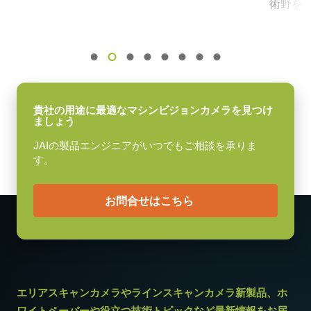
動作温度：-10～+50℃
術野を
センサ
動作湿度：20％～85％（但し結露なきこと）
3CCD RGB
外形寸法：43(W) ｘ 30(H) ｘ 112（D)mm （突起部除く）
センサ名
質量：285g/277g ケーブル長：2.0m
ICX204AL
出力コネクタB / F（型番）
B ( VA-055 B )：12pin仕様
センササイズ
1/3型
F ( VA-055 F )：6pin仕様
貴社の用途に最適なマシンビジョンカメラを見つけ
ましょう
画素サイズ 横x縦
JAIの製品エンジニアがいつでもご相談を承りま
4.65 x 4.65 µm
す。
シャッタ
グローバルシャッタ
お問合せはこちら
センサ対角
6 mm
センササイズ 横x縦
4.8 x 3.6 mm
外形寸法 高さx幅x奥行
エリアスキャンカメラやラインスキャンカメラ新製品、ホ
50 x 60 x 99 mm
ワイトペーパーや役立つ技術トピックなど最新情報をお届