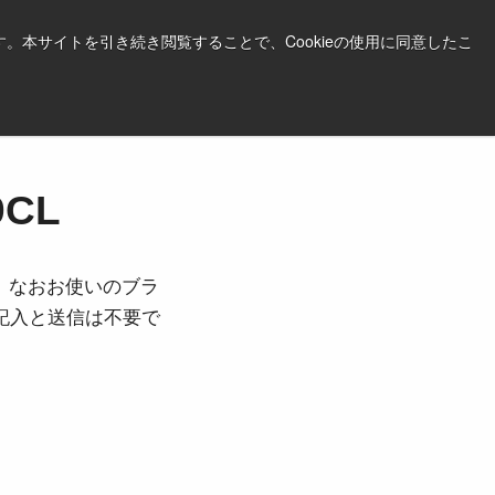
日本語
印刷する
サポート＆ソフトウェア
。本サイトを引き続き閲覧することで、Cookieの使用に同意したこ
お見積依頼はこちら
CL
。なおお使いのブラ
ご記入と送信は不要で