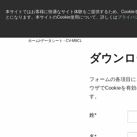
本サイトではお客様に快適なサイト体験をご提供するため、Cooki
とになります。本サイトのCookie使用について、詳しくは
プライバ
製品
産業・用途
テクノロジー
サポート
ニ
ホーム
データシート - CV-M9CL
ダウンロー
フォームの各項目に
ウザでCookie
す。
姓
名