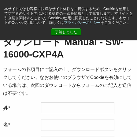
本サイトではお客様に快適なサイト体験をご提供するため、Cookieを使用し
て訪問者のサイト内における操作の一部を情報として収集します。本サイトを
引き続き閲覧することで、Cookieの使用に同意したことになります。本サイ
トのCookie使用について、詳しくは
プライバシーポリシー
をご覧ください 。
ホーム
Manual - SW-16000-CXP4A
了解しました
ダウンロード Manual - SW-
16000-CXP4A
フォームの各項目にご記入の上、ダウンロードボタンをクリッ
クしてください。なおお使いのブラウザでCookieを有効にして
いる場合は、次回のダウンロードからフォームのご記入と送信
は不要です。
姓
名