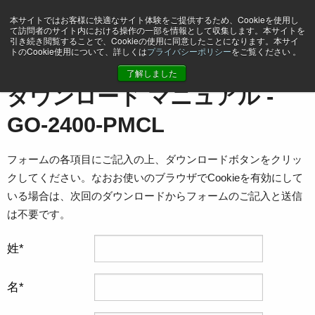
本サイトではお客様に快適なサイト体験をご提供するため、Cookieを使用し
て訪問者のサイト内における操作の一部を情報として収集します。本サイトを
引き続き閲覧することで、Cookieの使用に同意したことになります。本サイ
トのCookie使用について、詳しくは
プライバシーポリシー
をご覧ください 。
ホーム
マニュアル - GO-2400-PMCL
了解しました
ダウンロード マニュアル -
GO-2400-PMCL
フォームの各項目にご記入の上、ダウンロードボタンをクリッ
クしてください。なおお使いのブラウザでCookieを有効にして
いる場合は、次回のダウンロードからフォームのご記入と送信
は不要です。
姓
名