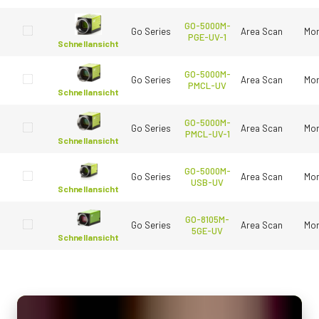
GO-5000M-
Go Series
Area Scan
Mo
PGE-UV-1
Schnellansicht
GO-5000M-
Go Series
Area Scan
Mo
PMCL-UV
Schnellansicht
GO-5000M-
Go Series
Area Scan
Mo
PMCL-UV-1
Schnellansicht
GO-5000M-
Go Series
Area Scan
Mo
USB-UV
Schnellansicht
GO-8105M-
Go Series
Area Scan
Mo
5GE-UV
Schnellansicht