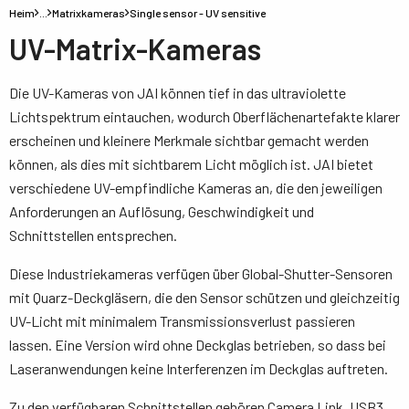
Heim
…
Matrixkameras
Single sensor - UV sensitive
UV-Matrix-Kameras
Die UV-Kameras von JAI können tief in das ultraviolette
Lichtspektrum eintauchen, wodurch Oberflächenartefakte klarer
erscheinen und kleinere Merkmale sichtbar gemacht werden
können, als dies mit sichtbarem Licht möglich ist. JAI bietet
verschiedene UV-empfindliche Kameras an, die den jeweiligen
Anforderungen an Auflösung, Geschwindigkeit und
Schnittstellen entsprechen.
Diese Industriekameras verfügen über Global-Shutter-Sensoren
mit Quarz-Deckgläsern, die den Sensor schützen und gleichzeitig
UV-Licht mit minimalem Transmissionsverlust passieren
lassen. Eine Version wird ohne Deckglas betrieben, so dass bei
Laseranwendungen keine Interferenzen im Deckglas auftreten.
Zu den verfügbaren Schnittstellen gehören Camera Link, USB3