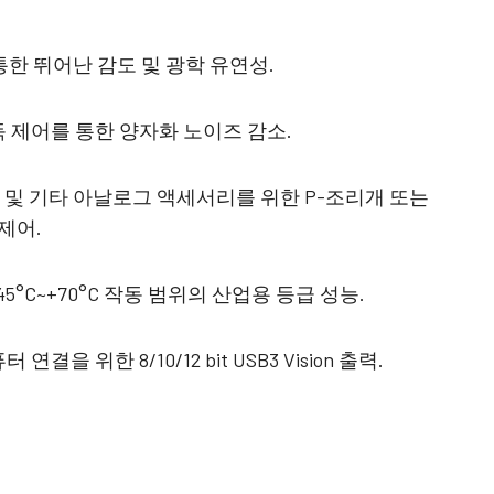
4 센서 R-G-B + SWIR (프리즘)
가시 스펙트럼의 R-G-B 이미지 데이터와단
파장 적외선(SWIR) 스펙트럼의 이미지 데이
통한 뛰어난 감도 및 광학 유연성.
터를 동시에 캡처하도록 설계된 4센서 라인
스캔 카메라.
 제어를 통한 양자화 노이즈 감소.
드 및 기타 아날로그 액세서리를 위한 P-조리개 또는
제어.
 -45°C~+70°C 작동 범위의 산업용 등급 성능.
을 위한 8/10/12 bit USB3 Vision 출력.