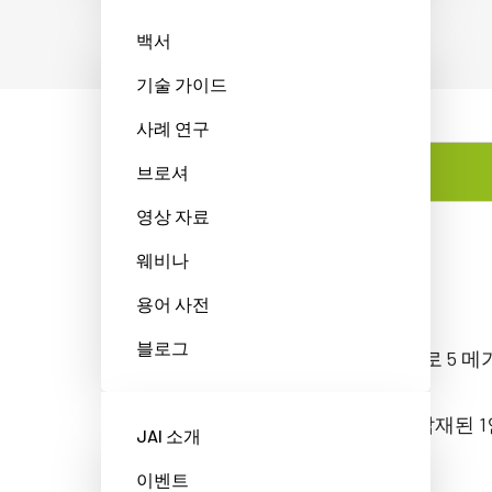
백서
기술 가이드
사례 연구
브로셔
특징
영상 자료
웨비나
특징
용어 사전
블로그
최대 62fps 속도로 5 
글로벌 셔터가 탑재된 1인
JAI 소개
이벤트
흑백 출력.