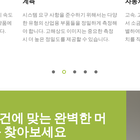
계측
자동
 입출력 암 커넥터
리 속도
시스템 요구 사항을 준수하기 위해서는 다양
고속,
의약품에
한 유형의 산업용 부품들을 정밀하게 측정해
서 소
넥터 및 플라잉 리드 케이블.
다.
야 합니다. 고해상도 이미지는 중요한 측정
별하여
시 더 높은 정밀도를 제공할 수 있습니다.
치를 
문해야만 합니다(단독 주문 불가).
건에 맞는 완벽한 머
를 찾아보세요
즈 시리즈