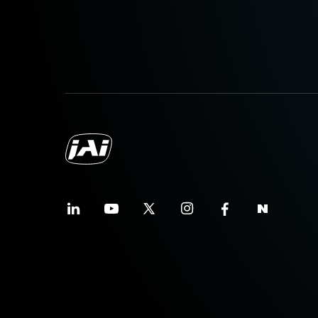
센서와 결합할 때 탁월한 성능과 
센서 포맷에 따라 4mm부터 75m
니다. C-마운트와 초점 및 조리개
인 공장 환경에서도 안정적인 작동
특정 카메라 모델에 사용 가능한 
를 다운로드하십시오.
MP-42 Tripod Mounti
Tripod adapter features mounting ho
and (discontinued) Elite Series ho
tripods. Includes M3 screws (Depth 
other screws having the proper len