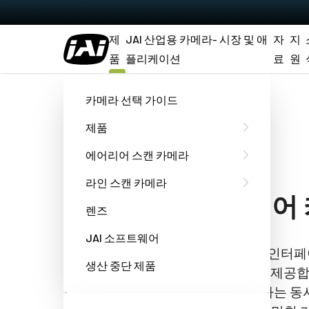
제
JAI 산업용 카메라- 시장 및 애
자
지
품
플리케이션
료
원
홈
SP-5000M-USB
카메라 선택 가이드
제품
Spark 시리즈
에어리어 스캔 카메라
SP-5000M-USB
라인 스캔 카메라
5 메가픽셀 에어리어
렌즈
JAI 소프트웨어
SP-5000M-USB 모델은 USB3 Vision 인
생산 중단 제품
의 속도로 5 메가픽셀 흑백 해상도를 제공합
형 픽셀을 통해 뛰어난 감도를 제공하는 동시