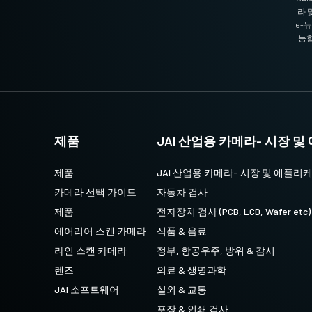
가격 대비 효율성을 제공합니다.
라 
e-
능합
m까지의 고정 초점 거리 제품이 포함됩
 설정용 잠금 나사가 장착되어 일반적
을 보장합니다.
렌즈에 대한 자세한
내용은 렌즈 브로셔
제품
JAI 산업용 카메라- 시장 
제품
JAI 산업용 카메라- 시장 및 애플리
ng Plate
카메라 선택 가이드
자동차 검사
제품
전자장치 검사 (PCB, LCD, Wafer etc)
에어리어 스캔 카메라
식품 & 음료
les to fit spacing on Spark Series
라인 스캔 카메라
정부, 항공우주, 방위 & 감시
usings. Standard 1/4-20 attachment to
렌즈
의료 & 생명과학
5). Only use the supplied screws or
JAI 소프트웨어
실외 & 교통
gth. Using longer screws can damage
포장 & 인쇄 검사