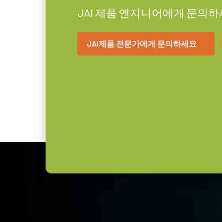
무게
JAI 제품 엔지니어에게 문의하
255 g
고해상도 카메라는 200 lp/mm
비디오 아웃
8/10/12-bit
JAI제품 전문가에게 문의하세요
도 선명한 대비를 구현할 수 있는 
렌즈 마운트
C-mount
JAI의 고성능, 고해상도 렌즈 라인
소비전력
6.24 Watt
델이 제공하는 작은 픽셀 크기와 높
사용온도(대기온
-5°C to +45°C
있도록 합니다.
도)
특정 카메라 모델에 사용 가능한 
어를 다운로드하십시오.
컴팩트 C-마운트 렌
JAI의 컴팩트 C-마운트 렌즈는 J