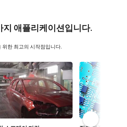
s
Other documents
 가지 애플리케이션입니다.
5000M-
Frame Rate Calculator - SP-
5000 - All Models
을 위한 최고의 시작점입니다.
-
CAD file - SP-5000-USB (C-
mount)
eBUS Player User Guide -
(Latest Version)
Camera Selection Guide -
Korean