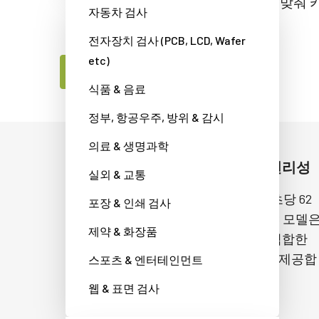
통해 다양한 고성능 애플리케이션에 맞춰 
자동차 검사
니다.
전자장치 검사 (PCB, LCD, Wafer
etc)
JAI제품 전문가에게 문의하세요
식품 & 음료
정부, 항공우주, 방위 & 감시
의료 & 생명과학
높은 처리량 및 플러그 앤 플레이 편리성
실외 & 교통
표준 USB3 Vision 인터페이스를 통해 초당 62
포장 & 인쇄 검사
프레임 속도를 제공하는 SP-5000-USB 모델
제약 & 화장품
광범위한 고속 검사 애플리케이션에 적합한
속도, 해상도 및 사용 편의성의 조합을 제공합
스포츠 & 엔터테인먼트
니다.
웹 & 표면 검사