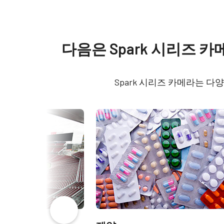
Specifications
Downloads
제품
Manual & datasheet
Spark 시리즈
Softwa
다음은 Spark 시리즈
모델
SP-5000M-USB
Manual - SP-5000-USB
eBUS
타입
Area Scan
Spark 시리즈 카메라는 
Datasheet - SP-5000-USB
eBUS
컬러 / 모노
Mono
라이트 스펙트럼
Visible + NIR
해상도
5 MP
해상도 WxH
2560 x 2048 px
프레임 속도 / 라인
62 fps
속도
ROI
예