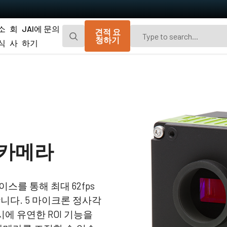
소
회
JAI에 문의
견적 요
청하기
식
사
하기
Go-X 시리즈
Go 시리즈
광경로 먼지 차단을 위한 추가 방진 기능이
편광 및 UV 고감도 모델이 포함된 JAI의 오
탑재된 매력적인 가격의 가볍고 컴팩트한
리지널 소형 CMOS 에어리어 스캔 카메라.
CMOS 에어리어 스캔 카메라.
Spark 시리즈
Fusion 시리즈
고해상도, 높은 프레임 속도 및 뛰어난 이미
가시광선 영역 및 NIR 영역에서 여러 스펙트
 카메라
지 품질을 제공하는 고급 에어리어 스캔 카
럼 대역을 동시에 캡처하기 위한 멀티 센서
메라.
에어리어 스캔 카메라
Fusion Flex-Eye
Apex 시리즈
터페이스를 통해 최대 62fps
2개 또는 3개의 센서가 탑재된 맞춤형 멀티
기존 Bayer 카메라보다 뛰어난 색 재현성 및
니다. 5 마이크론 정사각
스펙트럼 카메라(가시광선 및 근적외선).
공간 정밀도를 제공하는 3-CMOS 및 3-CCD
프리즘 기반 RGB 에어리어 스캔 카메라.
에 유연한 ROI 기능을