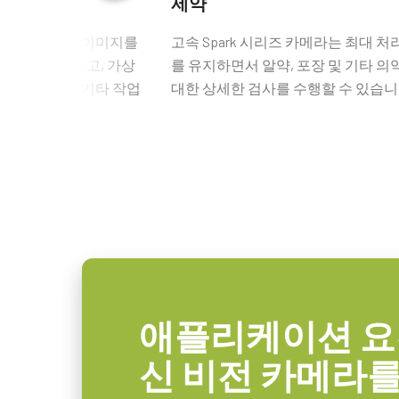
터테인먼트
제약
GPIO 및 전원 12핀
인터페이스
USB3 Vision (PoUSB)
메라는 고해상도 이미지를
고속 Spark 시리즈 카메라는 최대 처
직임을 추적하고, 가상
를 유지하면서 알약, 포장 및 기타 
GPIO 및 전원 12핀 입출력 암 커
센서
1XCMOS
 다시보기 및 기타 작업
대한 상세한 검사를 수행할 수 있습니
센서명
Lince5M
(LKK-IO-12PF-DM)
광학 포맷
1 inch
히로세(Hirose) 호환 커넥터
셀 사이즈 WxH
5.0 x 5.0 µm
셔터 타입
Global shutter
길이: 2미터, 5미터 또는 10미터
센서 대각선
16.4 mm
참고: 본 제품은 카메라와 함께 주
엑티브 센서 크기
12.8 x 10.2 mm
애플리케이션 요
WxH
데이터시트 다운로드
카메라 크기
신 비전 카메라
62 x 62 x 55.5 mm
HxWxL
고성능, 고해상도 렌