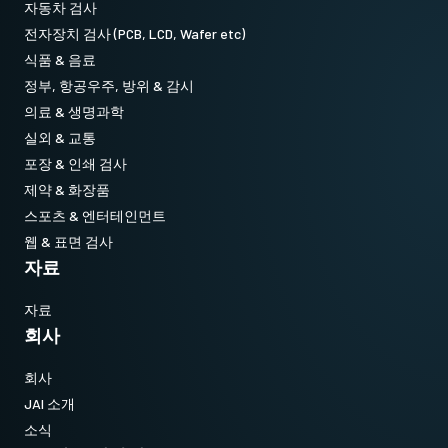
자동차 검사
전자장치 검사 (PCB, LCD, Wafer etc)
식품 & 음료
정부, 항공우주, 방위 & 감시
의료 & 생명과학
실외 & 교통
포장 & 인쇄 검사
제약 & 화장품
스포츠 & 엔터테인먼트
웹 & 표면 검사
자료
자료
회사
회사
JAI 소개
소식