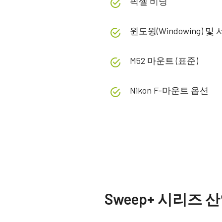
픽셀 비닝
윈도윙(Windowing) 
M52 마운트 (표준)
Nikon F-마운트 옵션
사양
다운로드
제품
Manual & datasheet
Sweep+ 시리즈
Softwa
Sweep+ 시리즈
모델
LQ-201-CL
Datasheet - LQ-201CL
Cont
401-