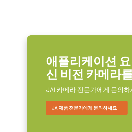
광학 포맷
28.67 mm
길이: 2미터, 5미터 또는 10미터
셀 사이즈 WxH
14.0 x 14.0 µm
참고: 본 제품은 카메라와 함께 주
셔터 타입
Global shutter
데이터시트 다운로드
센서 대각선
28.7 mm
애플리케이션 요
엑티브 센서 크기
28.7 mm
카메라 링크 데이터 케
WxH
신 비전 카메라
카메라 크기
90 x 90 x 120 mm
고유연성 카메라 링크 데이터 케이블 
HxWxL
JAI 카메라 전문가에게 문의하
무게
1050 g
(LKK-CL-S-MDR-SDR-DM)
JAI제품 전문가에게 문의하세요
비디오 아웃
8/10-bit
케이블 전원 공급(PoCL) 기능 지원
렌즈 마운트
F-mount or M52-mount