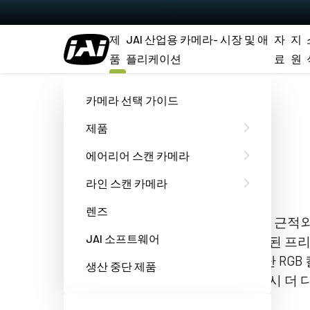
제
JAI 산업용 카메라- 시장 및 애
자
지
품
플리케이션
료
원
홈
LQ-201-CL
카메라 선택 가이드
제품
Sweep+ 시리즈
에어리어 스캔 카메라
LQ-201CL
라인 스캔 카메라
렌즈
LQ-201CL 모델은 적색, 녹색, 청색 및 
JAI 소프트웨어
위한 4개의 개별 이미지 센서가 탑재된 프리즘
컬러 라인 스캔 카메라입니다. 뛰어난 RGB
생산 중단 제품
동시에 NIR 이미지를 사용하여 검사 시 더
있습니다