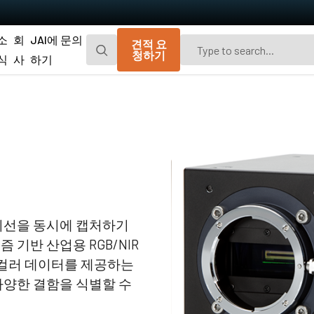
소
회
JAI에 문의
견적 요
청하기
식
사
하기
Go-X 시리즈
Go 시리즈
광경로 먼지 차단을 위한 추가 방진 기능이
편광 및 UV 고감도 모델이 포함된 JAI의 오
탑재된 매력적인 가격의 가볍고 컴팩트한
리지널 소형 CMOS 에어리어 스캔 카메라.
CMOS 에어리어 스캔 카메라.
Spark 시리즈
Fusion 시리즈
고해상도, 높은 프레임 속도 및 뛰어난 이미
가시광선 영역 및 NIR 영역에서 여러 스펙트
지 품질을 제공하는 고급 에어리어 스캔 카
럼 대역을 동시에 캡처하기 위한 멀티 센서
메라.
에어리어 스캔 카메라
근적외선을 동시에 캡처하기
 기반 산업용 RGB/NIR
Fusion Flex-Eye
Apex 시리즈
 컬러 데이터를 제공하는
2개 또는 3개의 센서가 탑재된 맞춤형 멀티
기존 Bayer 카메라보다 뛰어난 색 재현성 및
스펙트럼 카메라(가시광선 및 근적외선).
공간 정밀도를 제공하는 3-CMOS 및 3-CCD
 다양한 결함을 식별할 수
프리즘 기반 RGB 에어리어 스캔 카메라.