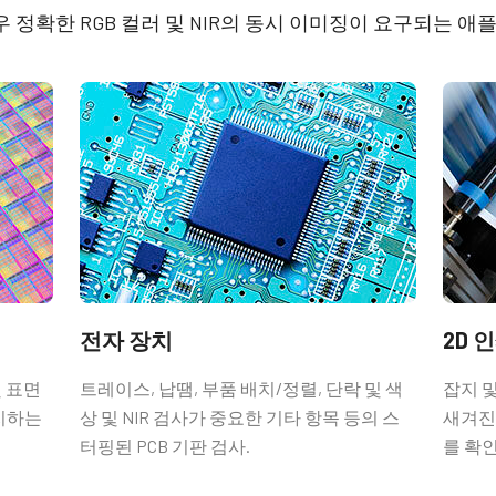
매우 정확한 RGB 컬러 및 NIR의 동시 이미징이 요구되는
CE Certificate – LQ-2
rol Tool - LQ-201CL/LQ-
M52
L 32 bit
 입출력 암 커넥터
넥터 및 플라잉 리드 케이블.
전자 장치
2D 
및 표면
트레이스, 납땜, 부품 배치/정렬, 단락 및 색
잡지 
감지하는
상 및 NIR 검사가 중요한 기타 항목 등의 스
새겨진
터핑된 PCB 기판 검사.
를 확