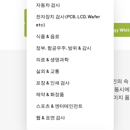
자동차 검사
JAI제품 전문가에게 문의하세요
전자장치 검사 (PCB, LCD, Wafer
etc)
Download the Prism Line Scan Technology Whi
식품 & 음료
정부, 항공우주, 방위 & 감시
의료 & 생명과학
고해상도 및 고속 CMOS 센서
실외 & 교통
고성능 CMOS 카메라는 초당 33,014 라인의 속
포장 & 인쇄 검사
도로 4 x 2048 픽셀 해상도를 출력하는 동시에
제약 & 화장품
55dB 이상의 신호 대 노이즈 비율로 이미지 품
질을 유지할 수 있습니다.
스포츠 & 엔터테인먼트
웹 & 표면 검사