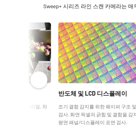
타입
Line Scan
Sweep+ 시리즈 라인 스캔 카메라는 
Cont
컬러 / 모노
Multispectral
401C
라이트 스펙트럼
4-Bands R-G-B + NIR
해상도
N/A
해상도 WxH
2K
GPIO 및 전원 12핀
프레임 속도 / 라인
33 kHz
속도
ROI
N/A
GPIO 및 전원 12핀 입출력 암 커
반도체 및 LCD 디스플레이
인터페이스
Camera Link
콩, 완두콩, 시리얼, 차
조기 결함 감지를 위한 웨이퍼 구조 
(LKK-IO-12PF-DM)
품질 검사.
검사. 화면 픽셀의 긁힘 및 결함을 
센서
4xCMOS RGB/NIR
평면 패널/디스플레이 표면 검사.
히로세(Hirose) 호환 커넥터
센서명
N/A