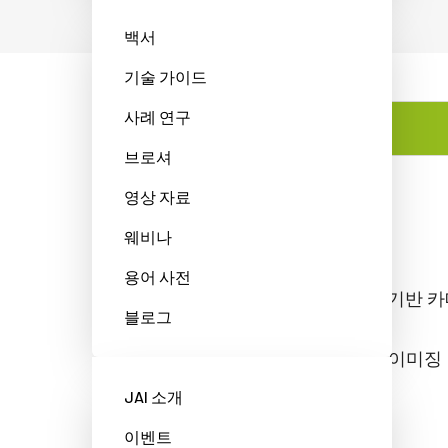
백서
기술 가이드
사례 연구
특징
브로셔
영상 자료
특징
웨비나
용어 사전
4-CMOS 프리즘 기반 
블로그
R/G/B/NIR 동시 이미징
JAI 소개
1개 광경로 사용
이벤트