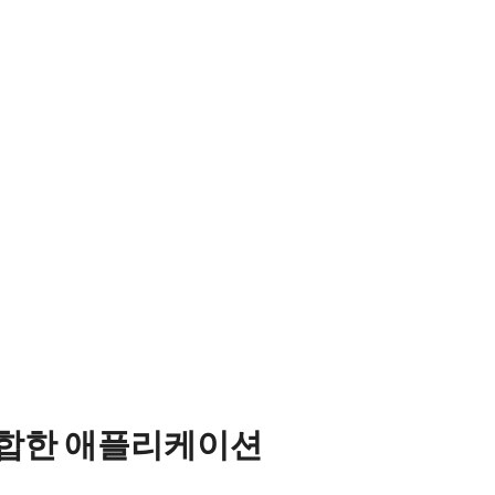
s
Other documents
 적합한 애플리케이션
01CL-F
CAD file - LQ-201CL