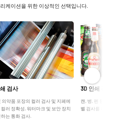
 애플리케이션을 위한 이상적인 선택입니다.
01CL-
Camera Selection Guide -
Korean
인쇄 검사
3D 인쇄 검사
및 의약품 포장의 컬러 검사 및 지폐에
캔, 병, 펜 등과 같은 원
 컬러 정확성, 워터마크 및 보안 장치
벨 검사를 위한 "언래핑(unwr
인하는 통화 검사.