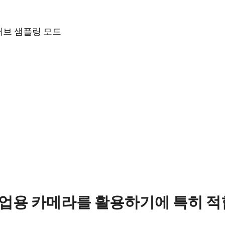
및 서브 샘플링 모드
re
Compliance document
 산업용 카메라를 활용하기에 특히
rol Tool - LQ-201CL/LQ-
CE Certificate – LQ-2
CL 64 bit