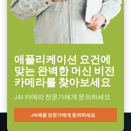
첨단 센서와 결합할 때 탁월한 성능과 가격 대비 효율성을 제공합
비디오 아웃
니다.
8/10/12-bit *
렌즈 마운트
센서 포맷에 따라 4mm부터 75mm까지의 고정 초점 거리 제품이
C-mount
포함됩니다. C-마운트와 초점 및 조리개 설정용 잠금 나사가 장착
되어 일반적인 공장 환경에서도 안정적인 작동을 보장합니다.
소비전력
4.3 Watt
특정 카메라 모델에 사용 가능한 렌즈에 대한 자세한
내용은 렌즈
애플리케이션 요건에
사용온도(대기온도)
브로셔를 다운로드하십시오.
-5°C to +45°C
맞는 완벽한 머신 비전
카메라를 찾아보세요
MP-43 Tripod Mounting Plate
Tripod adapter features mounting holes to fit spacing on Go Series
JAI 카메라 전문가에게 문의하세요
and Go-X Series housings. (Note: on Go-X Series models with
Pregius S sensors, mount attaches to top of camera requiring use
JAI제품 전문가에게 문의하세요
of vertical image flip function. See product pages for alternative
tripod adapter recommendation.)