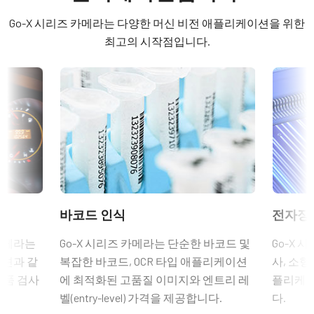
히로세(Hirose) 호환 커넥터
Software
Color
Go-X 시리즈 카메라는 다양한 머신 비전 애플리케이션을 위한
길이: 0.5미터, 3미터 또는 5미터
eBUS SDK for JAI (32 bit)
라이트 스펙트럼
최고의 시작점입니다.
Visible
참고: 본 품목은 카메라와 함께 주문해야만 합니다(단독 주문 불
eBUS SDK for JAI (64 bit)
해상도
가).
5 MP
Compliance documents
데이터시트 다운로드
해상도 WxH
RoHS Declaration - GOX-5103C-USB
2448 x 2048 px
6핀 커넥터 케이블이 장착된 전원
프레임 속도 / 라인 속도
CE Certificate - GOX-5103C-USB
공급 장치
35 fps
ROI
Other documents
6핀 암 커넥터 케이블이 장착된 전원 공급 장치 - 전원 코드 미포
바코드 인식
전자장
예
Brochure - Go-X Series
함.
인터페이스
 카메라는
Go-X 시리즈 카메라는 단순한 바코드 및
Go-X 
USB3 Vision (PoUSB)
(LKK-PSU-6PF-1.25)
옵션과 같
복잡한 바코드, OCR 타입 애플리케이션
사, 소형
eBUS Player User Guide - (Latest Version)
부품 검사
에 최적화된 고품질 이미지와 엔트리 레
플리케이
센서
히로세 호환 커넥터, 케이블 길이 1.25미터.
1XCMOS
벨(entry-level) 가격을 제공합니다.
다.
CAD file - GOX-USB Series