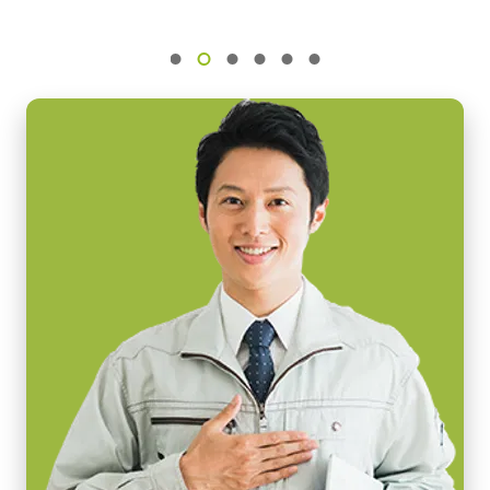
참고: 본 전원 공급 장치는 카메라와 함께 주문해야만 합니다(단
센서명
Frame Rate Calculator - GOX-5103-USB
독 주문 불가).
IMX264
광학 포맷
카메라 주문 시 전원 공급 장치를 포함할 계획이라면, 반드시 적합
2/3 inch
한 전원 코드도 함께 주문하십시오.
셀 사이즈 WxH
전원 코드 옵션 (별도 판매):
3.45 x 3.45 µm
셔터 타입
미국/일본용 전원 – 1.2미터
Global shutter
중국용 전원 – 1.2미터
유럽용 전원 – 1.5미터
센서 대각선
11 mm
지역별 전원 콘센트에 맞는 코드를 선택하십시오.
엑티브 센서 크기 WxH
데이터시트 다운로드
8.5 x 7.1 mm
카메라 크기 HxWxL
29 x 29 x 41.5 mm
컴팩트 C-마운트 렌즈
무게
JAI의 컴팩트 C-마운트 렌즈는 JAI 머신 비전 카메라에 탑재된 최
65 g