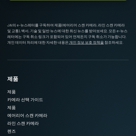
Standard 1/4-20 attachment to tripods. Includes M3 screws (Depth
5). Only use the supplied screws or other screws having the proper
length. Using longer screws can damage internal circuit boards.
JAI의 e-뉴스레터를 구독하여 제품(에어리어 스캔 카메라, 라인 스캔 카메라
및 교통), 백서, 기술 및 일반 뉴스에 대한 최신 뉴스를 받아보세요. 모든 e-뉴스
* 12비트 출력에서 사용할 수 없는 일부 비디오 처리 기능
Download 2D CAD drawing
.
레터에는 구독 취소 링크가 포함되어 있어 언제든지 구독 취소가 가능합니다.
개인 데이터 처리에 대한 자세한 내용은
개인 정보 보호 정책을
참조하세요.
USB-3 데이터 케이블
USB-3 데이터 케이블 (USB 전원 공급 기능 포함).
제품
(LKK-U3-AM-Micro B-S-DM)
제품
케이블 길이 3미터
카메라 선택 가이드
제품
참고: 본 제품은 카메라와 함께 주문해야만 합니다(단독 주문 불
에어리어 스캔 카메라
가).
라인 스캔 카메라
데이터시트 다운로드
렌즈