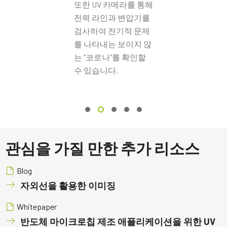
또한 UV 카메라를 통해
광학 포맷
카메라 주문 시 전원 공급 장치를 포함할 계획이라면, 반드시 적합
전력 라인과 변압기를
eBUS Player User Guide - (Latest Version)
2/3 inch
한 전원 코드도 함께 주문하십시오.
검사하여 전기적 문제
셀 사이즈 WxH
를 나타내는 보이지 않
Camera Selection Guide - Korean
전원 코드 옵션 (별도 판매):
2.74 x 2.74 µm
는 "코로나"를 확인할
Frame Rate Calculator - GO-8105M-5GE-UV
수 있습니다.
셔터 타입
미국/일본용 전원 – 1.2미터
Global shutter
중국용 전원 – 1.2미터
CAD file - GO-8105M-5GE-UV
유럽용 전원 – 1.5미터
센서 대각선
11.1 mm
지역별 전원 콘센트에 맞는 코드를 선택하십시오.
CAD file - GO-8105M-5GE-UV-GL (body)
엑티브 센서 크기 WxH
데이터시트 다운로드
7.8 x 7.8 mm
관심을 가질 만한 추가 리소스
CAD file - GO-8105M-5GE-UV-GL (with lens mount)
카메라 크기 HxWxL
Blog
29 x 29 x 68 mm
MP-43 Tripod Mounting Plate
자외선을 활용한 이미징
무게
Tripod adapter features mounting holes to fit spacing on Go Series
94 g
Whitepaper
and Go-X Series housings. (Note: on Go-X Series models with
비디오 아웃
반도체 마이크로칩 제조 애플리케이션을 위한 UV
Pregius S sensors, mount attaches to top of camera requiring use