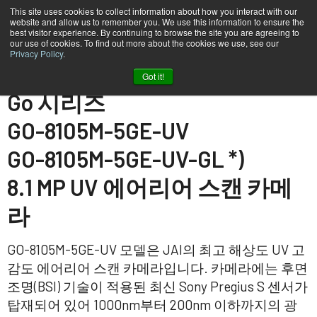
This site uses cookies to collect information about how you interact with our
website and allow us to remember you. We use this information to ensure the
best visitor experience. By continuing to browse the site you are agreeing to
our use of cookies. To find out more about the cookies we use, see our
Privacy Policy
.
홈
GO-8105M-5GE-UV
Got it!
Go 시리즈
GO-8105M-5GE-UV
GO-8105M-5GE-UV-GL *)
8.1 MP UV 에어리어 스캔 카메
라
GO-8105M-5GE-UV 모델은 JAI의 최고 해상도 UV 고
감도 에어리어 스캔 카메라입니다. 카메라에는 후면
조명(BSI) 기술이 적용된 최신 Sony Pregius S 센서가
탑재되어 있어 1000nm부터 200nm 이하까지의 광