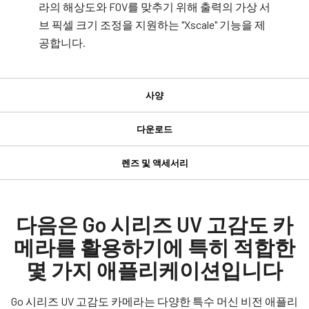
라의 해상도와 FOV를 맞추기 위해 출력의 가상 서
브 픽셀 크기 조정을 지원하는 "Xscale" 기능을 제
공합니다.
사양
사양
다운로드
다운로드
제품
렌즈 및 액세서리
Go 시리즈
GPIO 및 전원 6핀 입출력 암 커넥터
Manual & datasheet
모델
GO-8105M-5GE-UV
Datasheet - GO-8105M-5GE-UV
다음은 Go 시리즈 UV 고감도 카
GPIO 및 전원 6핀 입출력 암 커넥터 및 플라잉 리드 케이블.
타입
메라를 활용하기에 특히 적합한
Manual - GO-8105M-5GE-UV
Area Scan
(LKK-IO-6PF-DM)
몇 가지 애플리케이션입니다
컬러 / 모노
히로세(Hirose) 호환 커넥터
Software
Mono
Go 시리즈 UV 고감도 카메라는 다양한 특수 머신 비전 애플리