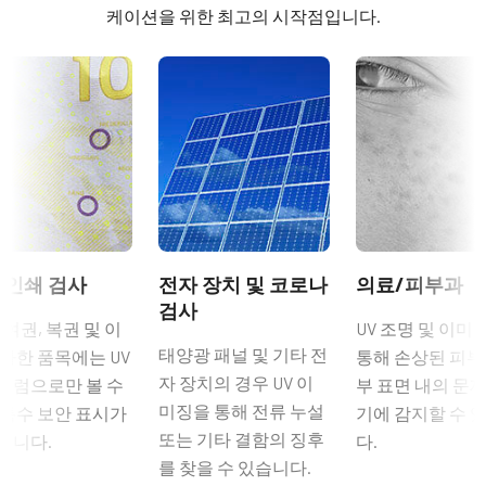
길이: 0.5미터, 3미터 또는 5미터
eBUS SDK for JAI (32 bit)
라이트 스펙트럼
케이션을 위한 최고의 시작점입니다.
Visible + UV
참고: 본 품목은 카메라와 함께 주문해야만 합니다(단독 주문 불
eBUS SDK for JAI (64 bit)
해상도
가).
8.1 MP
Compliance documents
데이터시트 다운로드
해상도 WxH
CE Certificate - GO-8105M-5GE-UV
2856 x 2848 px
6핀 커넥터 케이블이 장착된 전원
프레임 속도 / 라인 속도
CE Certificate - GO-8105M-5GE-UV-GL
공급 장치
66 fps
ROI
RoHS Declaration - GO-8105M-5GE-UV
6핀 암 커넥터 케이블이 장착된 전원 공급 장치 - 전원 코드 미포
 인쇄 검사
전자 장치 및 코로나
의료/피부과
예
검사
함.
RoHS Declaration - GO-8105M-5GE-UV-GL
인터페이스
 여권, 복권 및 이
UV 조명 및 이미
5 Gbps GigE Vision (PoE)
태양광 패널 및 기타 전
(LKK-PSU-6PF-1.25)
사한 품목에는 UV
통해 손상된 피부 
REACH Declaration - GO-8105M-5GE-UV
자 장치의 경우 UV 이
트럼으로만 볼 수
부 표면 내의 문제
센서
히로세 호환 커넥터, 케이블 길이 1.25미터.
미징을 통해 전류 누설
 특수 보안 표시가
1XCMOS
기에 감지할 수 
REACH Declaration - GO-8105M-5GE-UV-GL
또는 기타 결함의 징후
됩니다.
다.
참고: 본 전원 공급 장치는 카메라와 함께 주문해야만 합니다(단
센서명
를 찾을 수 있습니다.
독 주문 불가).
IMX487-AAMJ
Other documents