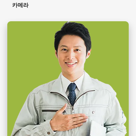
8/10/12-bit
카메라
of vertical image flip function. See product pages for alternative
렌즈 마운트
tripod adapter recommendation.)
C-mount
Standard 1/4-20 attachment to tripods. Includes M3 screws (Depth
소비전력
5). Only use the supplied screws or other screws having the proper
5.4 Watt
length. Using longer screws can damage internal circuit boards.
사용온도(대기온도)
-5°C to +45°C
Download 2D CAD drawing
.
HS-02 방열판 세트
HS-02 방열판 세트는 5GE 인터페이스를 지원하는 Go 시리즈 또는
Go-X 시리즈 카메라를 위해 설계되었습니다.
카메라를 높은 프레임 속도로 작동하게 되면 많은 열이 발생하며,
특히 PoE 기능을 사용하는 경우 높은 열이 발생하게 됩니다.
HS-02 방열판 세트는 LAN 케이블 길이나 프레임 속도의 제한 없