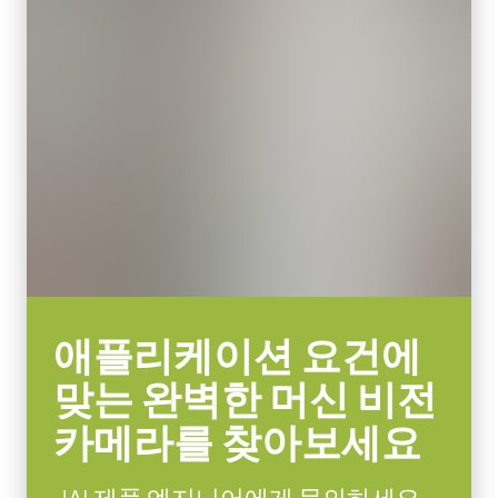
카메라 크기 HxWxL
29 x 29 x 41.5 mm
컴팩트 C-마운트 렌즈
무게
JAI의 컴팩트 C-마운트 렌즈는 JAI 머신 비전 카메라에 탑재된 최
65 g
첨단 센서와 결합할 때 탁월한 성능과 가격 대비 효율성을 제공합
비디오 아웃
니다.
8/10/12-bit *
렌즈 마운트
센서 포맷에 따라 4mm부터 75mm까지의 고정 초점 거리 제품이
C-mount
포함됩니다. C-마운트와 초점 및 조리개 설정용 잠금 나사가 장착
되어 일반적인 공장 환경에서도 안정적인 작동을 보장합니다.
소비전력
3.5 Watt
특정 카메라 모델에 사용 가능한 렌즈에 대한 자세한
내용은 렌즈
애플리케이션 요건에
사용온도(대기온도)
브로셔를 다운로드하십시오.
-5°C to +45°C
맞는 완벽한 머신 비전
카메라를 찾아보세요
MP-43 Tripod Mounting Plate
Tripod adapter features mounting holes to fit spacing on Go Series
JAI 제품 엔지니어에게 문의하세요.