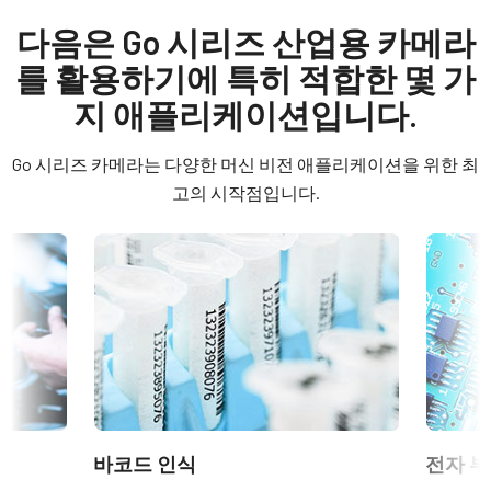
GO-5100M-PGE-1
Datasheet - GO-5100-PGE-1
다음은 Go 시리즈 산업용 카메라
GPIO 및 전원 6핀 입출력 암 커넥터 및 플라잉 리드 케이블.
타입
를 활용하기에 특히 적합한 몇 가
Manual - GO-5100-PGE-1
Area Scan
(LKK-IO-6PF-DM)
지 애플리케이션입니다.
컬러 / 모노
히로세(Hirose) 호환 커넥터
Software
Mono
Go 시리즈 카메라는 다양한 머신 비전 애플리케이션을 위한 최
길이: 0.5미터, 3미터 또는 5미터
eBUS SDK for JAI (32 bit)
라이트 스펙트럼
고의 시작점입니다.
Visible + NIR
참고: 본 품목은 카메라와 함께 주문해야만 합니다(단독 주문 불
eBUS SDK for JAI (64 bit)
해상도
가).
5.1 MP
Compliance documents
데이터시트 다운로드
해상도 WxH
RoHS Declaration - GO-5100M-PGE-1
2464 x 2056 px
6핀 커넥터 케이블이 장착된 전원
프레임 속도 / 라인 속도
CE Certificate - GO-5100M-PGE-1
공급 장치
22 fps
ROI
Other documents
6핀 암 커넥터 케이블이 장착된 전원 공급 장치 - 전원 코드 미포
바코드 인식
전자 부
예
CAD file - GO-5100-PGE
함.