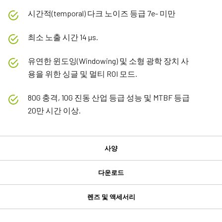
시간적(temporal) 다크 노이즈 등급 7e- 미만
최소 노출 시간 14 µs.
유연한 윈도잉(Windowing) 및 소형 광학 장치 사
용을 위한 싱글 및 멀티 ROI 모드.
80G 충격, 10G 진동 산업 등급 성능 및 MTBF 등급
20만 시간 이상.
사양
사양
다운로드
다운로드
제품
렌즈 및 액세서리
Go 시리즈
GPIO 및 전원 6핀 입출력 암 커넥터
Manual & datasheet
모델