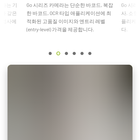
인터페이스
메라는 기
Go 시리즈 카메라는 단순한 바코드, 복잡
Go 시리
GigE Vision 1-Cable (PoE)
(LKK-PSU-6PF-1.25)
션과 같은
한 바코드, OCR 타입 애플리케이션에 최
사, 소형
Frame Rate Calculator - GO-5100-PGE
품 검사에
적화된 고품질 이미지와 엔트리 레벨
플리케이
센서
히로세 호환 커넥터, 케이블 길이 1.25미터.
1XCMOS
(entry-level) 가격을 제공합니다.
다.
eBUS Player User Guide - (Latest Version)
참고: 본 전원 공급 장치는 카메라와 함께 주문해야만 합니다(단
센서명
Camera Selection Guide - Korean
독 주문 불가).
IMX250
광학 포맷
카메라 주문 시 전원 공급 장치를 포함할 계획이라면, 반드시 적합
2/3 inch
한 전원 코드도 함께 주문하십시오.
셀 사이즈 WxH
전원 코드 옵션 (별도 판매):
3.45 x 3.45 µm
셔터 타입
미국/일본용 전원 – 1.2미터
Global shutter
중국용 전원 – 1.2미터
유럽용 전원 – 1.5미터
센서 대각선
11.1 mm
지역별 전원 콘센트에 맞는 코드를 선택하십시오.
엑티브 센서 크기 WxH
데이터시트 다운로드
8.5 x 7.1 mm