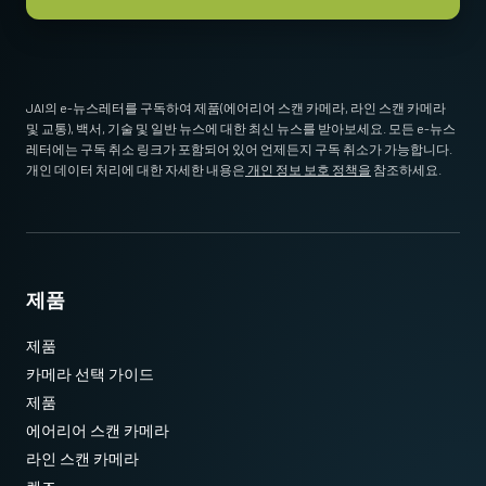
Standard 1/4-20 attachment to tripods. Includes M3 screws (Depth
5). Only use the supplied screws or other screws having the proper
length. Using longer screws can damage internal circuit boards.
JAI의 e-뉴스레터를 구독하여 제품(에어리어 스캔 카메라, 라인 스캔 카메라
* 12비트 출력에서 사용할 수 없는 일부 비디오 처리 기능
및 교통), 백서, 기술 및 일반 뉴스에 대한 최신 뉴스를 받아보세요. 모든 e-뉴스
Download 2D CAD drawing
.
레터에는 구독 취소 링크가 포함되어 있어 언제든지 구독 취소가 가능합니다.
개인 데이터 처리에 대한 자세한 내용은
개인 정보 보호 정책을
참조하세요.
제품
제품
카메라 선택 가이드
제품
에어리어 스캔 카메라
라인 스캔 카메라