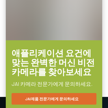
JAI의 컴팩트 C-마운트 렌즈는 JAI 머신 비전 카메라에 탑재된 최
46 g
첨단 센서와 결합할 때 탁월한 성능과 가격 대비 효율성을 제공합
비디오 아웃
니다.
8/10/12-bit *
렌즈 마운트
센서 포맷에 따라 4mm부터 75mm까지의 고정 초점 거리 제품이
C-mount
포함됩니다. C-마운트와 초점 및 조리개 설정용 잠금 나사가 장착
되어 일반적인 공장 환경에서도 안정적인 작동을 보장합니다.
소비전력
3.02 Watt
특정 카메라 모델에 사용 가능한 렌즈에 대한 자세한
내용은 렌즈
애플리케이션 요건에
사용온도(대기온도)
브로셔를 다운로드하십시오.
-5°C to +45°C
맞는 완벽한 머신 비전
카메라를 찾아보세요
MP-43 Tripod Mounting Plate
Tripod adapter features mounting holes to fit spacing on Go Series
JAI 카메라 전문가에게 문의하세요.
and Go-X Series housings. (Note: on Go-X Series models with
Pregius S sensors, mount attaches to top of camera requiring use
JAI제품 전문가에게 문의하세요
of vertical image flip function. See product pages for alternative
tripod adapter recommendation.)