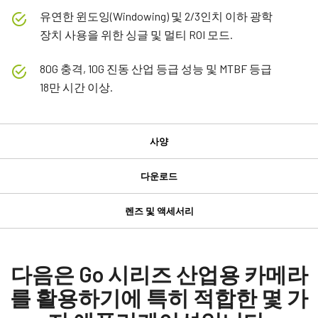
유연한 윈도잉(Windowing) 및 2/3인치 이하 광학
장치 사용을 위한 싱글 및 멀티 ROI 모드.
80G 충격, 10G 진동 산업 등급 성능 및 MTBF 등급
18만 시간 이상.
사양
사양
다운로드
다운로드
제품
렌즈 및 액세서리
Go 시리즈
GPIO 및 전원 6핀 입출력 암 커넥터
Manual & datasheet
모델
GO-2400M-PGE
Manual - GO-2400-PGE
다음은 Go 시리즈 산업용 카메라
GPIO 및 전원 6핀 입출력 암 커넥터 및 플라잉 리드 케이블.
타입
를 활용하기에 특히 적합한 몇 가
Datasheet - GO-2400-PGE
Area Scan
(LKK-IO-6PF-DM)