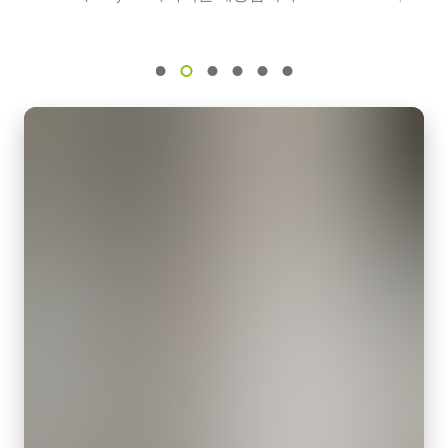
참고: 본 전원 공급 장치는 카메라와 함께 주문해야만 합니다(단
센서명
Camera Selection Guide - Korean
독 주문 불가).
IMX174
광학 포맷
카메라 주문 시 전원 공급 장치를 포함할 계획이라면, 반드시 적합
eBUS Player User Guide - (Latest Version)
1/1.2 inch
한 전원 코드도 함께 주문하십시오.
셀 사이즈 WxH
전원 코드 옵션 (별도 판매):
5.86 x 5.86 µm
셔터 타입
미국/일본용 전원 – 1.2미터
Global shutter
중국용 전원 – 1.2미터
유럽용 전원 – 1.5미터
센서 대각선
13.4 mm
지역별 전원 콘센트에 맞는 코드를 선택하십시오.
엑티브 센서 크기 WxH
데이터시트 다운로드
11.3 x 7.1 mm
카메라 크기 HxWxL
29 x 29 x 41.5 mm
컴팩트 C-마운트 렌즈
무게