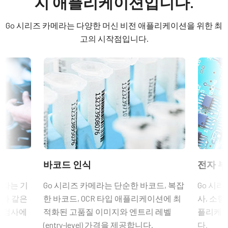
지 애플리케이션입니다.
컬러 / 모노
히로세(Hirose) 호환 커넥터
Software
Mono
Go 시리즈 카메라는 다양한 머신 비전 애플리케이션을 위한 최
길이: 0.5미터, 3미터 또는 5미터
eBUS SDK for JAI (64 bit)
라이트 스펙트럼
고의 시작점입니다.
Visible + NIR
참고: 본 품목은 카메라와 함께 주문해야만 합니다(단독 주문 불
eBUS SDK for JAI (32 bit)
해상도
가).
2.4 MP
Compliance documents
데이터시트 다운로드
해상도 WxH
CE Certificate – GO-2400M-PGE
1936 x 1216 px
6핀 커넥터 케이블이 장착된 전원
프레임 속도 / 라인 속도
FCC Certificate - GO-2400M-PGE
공급 장치
48 fps
ROI
RoHS Declaration - GO-2400M-PGE
6핀 암 커넥터 케이블이 장착된 전원 공급 장치 - 전원 코드 미포
바코드 인식
전자 부
예
함.
Other documents
인터페이스
메라는 기
Go 시리즈 카메라는 단순한 바코드, 복잡
Go 시리
GigE Vision 1-Cable (PoE)
(LKK-PSU-6PF-1.25)
션과 같은
한 바코드, OCR 타입 애플리케이션에 최
사, 소형
CAD file - GO-2400-PGE
품 검사에
적화된 고품질 이미지와 엔트리 레벨
플리케이
센서
히로세 호환 커넥터, 케이블 길이 1.25미터.
1XCMOS
(entry-level) 가격을 제공합니다.
다.
Frame Rate Calculator - GO-2400-PGE