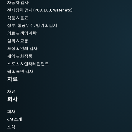
자동차 검사
전자장치 검사 (PCB, LCD, Wafer etc)
식품 & 음료
정부, 항공우주, 방위 & 감시
의료 & 생명과학
실외 & 교통
포장 & 인쇄 검사
제약 & 화장품
스포츠 & 엔터테인먼트
웹 & 표면 검사
자료
자료
회사
회사
JAI 소개
소식