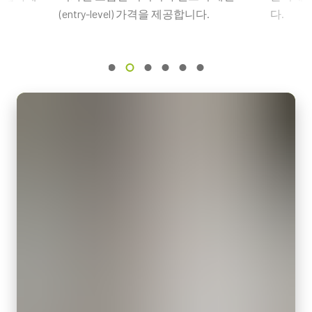
히로세 호환 커넥터, 케이블 길이 1.25미터.
1XCMOS
(entry-level) 가격을 제공합니다.
다.
Frame Rate Calculator - GO-2400-PGE
참고: 본 전원 공급 장치는 카메라와 함께 주문해야만 합니다(단
센서명
Camera Selection Guide - Korean
독 주문 불가).
IMX174
광학 포맷
카메라 주문 시 전원 공급 장치를 포함할 계획이라면, 반드시 적합
eBUS Player User Guide - (Latest Version)
1/1.2 inch
한 전원 코드도 함께 주문하십시오.
셀 사이즈 WxH
전원 코드 옵션 (별도 판매):
5.86 x 5.86 µm
셔터 타입
미국/일본용 전원 – 1.2미터
Global shutter
중국용 전원 – 1.2미터
유럽용 전원 – 1.5미터
센서 대각선
13.4 mm
지역별 전원 콘센트에 맞는 코드를 선택하십시오.
엑티브 센서 크기 WxH
데이터시트 다운로드
11.3 x 7.1 mm
카메라 크기 HxWxL
29 x 29 x 41.5 mm
컴팩트 C-마운트 렌즈