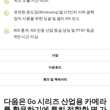
최소 노출 시간 38 µs.
유연한 윈도잉(Windowing) 및 2/3인치 이하 광학
장치 사용을 위한 싱글 및 멀티 ROI 모드.
80G 충격, 10G 진동 산업 등급 성능 및 MTBF 등급
18만 시간 이상.
사양
사양
다운로드
다운로드
제품
렌즈 및 액세서리
Go 시리즈
GPIO 및 전원 6핀 입출력 암 커넥터
Manual & datasheet
모델
GO-2400C-PGE
Manual - GO-2400-PGE
다음은 Go 시리즈 산업용 카메라
GPIO 및 전원 6핀 입출력 암 커넥터 및 플라잉 리드 케이블.
타입
를 활용하기에 특히 적합한 몇 가