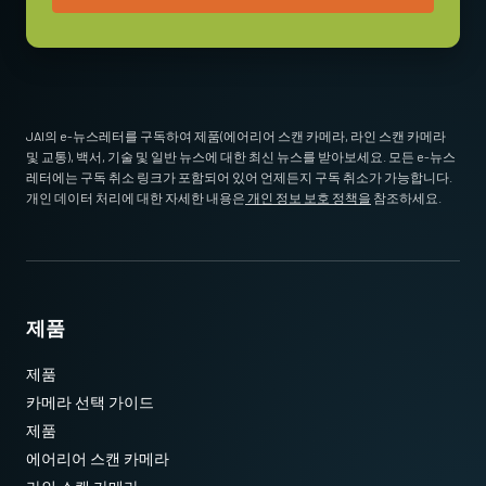
tripod adapter recommendation.)
Standard 1/4-20 attachment to tripods. Includes M3 screws (Depth
5). Only use the supplied screws or other screws having the proper
length. Using longer screws can damage internal circuit boards.
JAI의 e-뉴스레터를 구독하여 제품(에어리어 스캔 카메라, 라인 스캔 카메라
* 12비트 출력에서 사용할 수 없는 일부 비디오 처리 기능
및 교통), 백서, 기술 및 일반 뉴스에 대한 최신 뉴스를 받아보세요. 모든 e-뉴스
Download 2D CAD drawing
.
레터에는 구독 취소 링크가 포함되어 있어 언제든지 구독 취소가 가능합니다.
개인 데이터 처리에 대한 자세한 내용은
개인 정보 보호 정책을
참조하세요.
제품
제품
카메라 선택 가이드
제품
에어리어 스캔 카메라