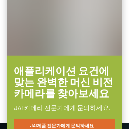
무게
JAI의 컴팩트 C-마운트 렌즈는 JAI 머신 비전 카메라에 탑재된 최
46 g
첨단 센서와 결합할 때 탁월한 성능과 가격 대비 효율성을 제공합
비디오 아웃
니다.
8/10/12-bit *
렌즈 마운트
센서 포맷에 따라 4mm부터 75mm까지의 고정 초점 거리 제품이
C-mount
포함됩니다. C-마운트와 초점 및 조리개 설정용 잠금 나사가 장착
되어 일반적인 공장 환경에서도 안정적인 작동을 보장합니다.
소비전력
3.02 Watt
특정 카메라 모델에 사용 가능한 렌즈에 대한 자세한
내용은 렌즈
애플리케이션 요건에
사용온도(대기온도)
브로셔를 다운로드하십시오.
-5°C to +45°C
맞는 완벽한 머신 비전
카메라를 찾아보세요
MP-43 Tripod Mounting Plate
Tripod adapter features mounting holes to fit spacing on Go Series
JAI 카메라 전문가에게 문의하세요.
and Go-X Series housings. (Note: on Go-X Series models with
Pregius S sensors, mount attaches to top of camera requiring use
JAI제품 전문가에게 문의하세요
of vertical image flip function. See product pages for alternative