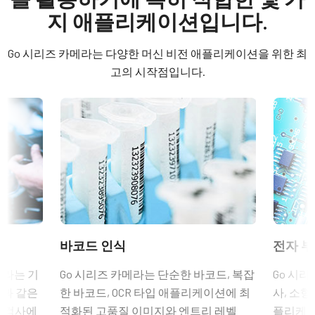
Datasheet - GO-2400-PGE
Area Scan
(LKK-IO-6PF-DM)
지 애플리케이션입니다.
컬러 / 모노
히로세(Hirose) 호환 커넥터
Software
Color
Go 시리즈 카메라는 다양한 머신 비전 애플리케이션을 위한 최
길이: 0.5미터, 3미터 또는 5미터
eBUS SDK for JAI (64 bit)
라이트 스펙트럼
고의 시작점입니다.
Visible
참고: 본 품목은 카메라와 함께 주문해야만 합니다(단독 주문 불
eBUS SDK for JAI (32 bit)
해상도
가).
2.4 MP
Compliance documents
데이터시트 다운로드
해상도 WxH
CE Certificate – GO-2400C-PGE
1936 x 1216 px
6핀 커넥터 케이블이 장착된 전원
프레임 속도 / 라인 속도
FCC Certificate - GO-2400C-PGE
공급 장치
48 fps
ROI
RoHS Declaration - GO-2400C-PGE
6핀 암 커넥터 케이블이 장착된 전원 공급 장치 - 전원 코드 미포
바코드 인식
전자 부
예
함.
Other documents
인터페이스
메라는 기
Go 시리즈 카메라는 단순한 바코드, 복잡
Go 시리
GigE Vision 1-Cable (PoE)
(LKK-PSU-6PF-1.25)
션과 같은
한 바코드, OCR 타입 애플리케이션에 최
사, 소형
CAD file - GO-2400-PGE
품 검사에
적화된 고품질 이미지와 엔트리 레벨
플리케이
센서