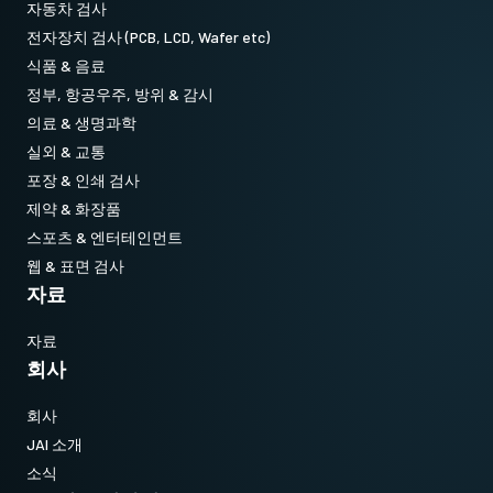
자동차 검사
전자장치 검사 (PCB, LCD, Wafer etc)
식품 & 음료
정부, 항공우주, 방위 & 감시
의료 & 생명과학
실외 & 교통
포장 & 인쇄 검사
제약 & 화장품
스포츠 & 엔터테인먼트
웹 & 표면 검사
자료
자료
회사
회사
JAI 소개
소식